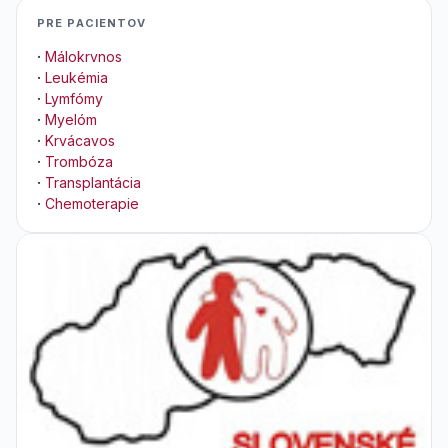
PRE PACIENTOV
·
Málokrvnos
·
Leukémia
·
Lymfómy
·
Myelóm
·
Krvácavos
·
Trombóza
·
Transplantácia
·
Chemoterapie