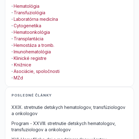
·
Hematológia
·
Transfuziológia
·
Laboratórna medicína
·
Cytogenetika
·
Hematoonkológia
·
Transplantácia
·
Hemostáza a tromb.
·
Imunohematológia
·
Klinické registre
·
Knižnice
·
Asociácie, spoločnosti
·
MZd
POSLEDNÉ ČLÁNKY
XXIX. stretnutie detskych hematologov, transfúziologov
a onkologov
Program - XXVIII. stretnutie detskych hematologov,
transfuziologov a onkologov