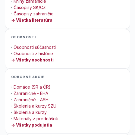
·
Knihy zahraničie
·
Časopisy SK/CZ
·
Časopisy zahraničie
→ Všetka literatúra
OSOBNOSTI
·
Osobnosti súčasnosti
·
Osobnosti z histórie
→ Všetky osobnosti
ODBORNÉ AKCIE
·
Domáce (SR a ČR)
·
Zahraničné - EHA
·
Zahraničné - ASH
·
Školenia a kurzy SZU
·
Školenia a kurzy
·
Materiály z prednášok
→ Všetky podujatia