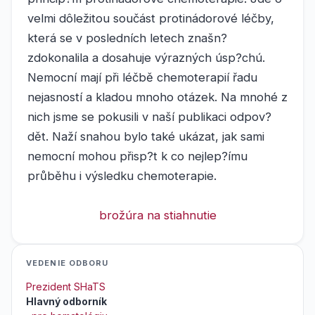
velmi dôležitou součást protinádorové léčby,
která se v posledních letech znašn?
zdokonalila a dosahuje výrazných úsp?chú.
Nemocní mají při léčbě chemoterapií řadu
nejasností a kladou mnoho otázek. Na mnohé z
nich jsme se pokusili v naší publikaci odpov?
dět. Naží snahou bylo také ukázat, jak sami
nemocní mohou přisp?t k co nejlep?ímu
průběhu i výsledku chemoterapie.
brožúra na stiahnutie
VEDENIE ODBORU
Prezident SHaTS
Hlavný odborník