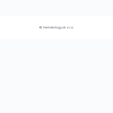
© Hematology.sk s.r.o.