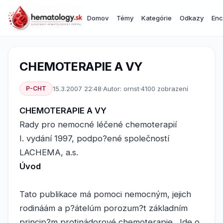
Domov
Témy
Kategórie
Odkazy
Enc
CHEMOTERAPIE A VY
P-CHT
15.3.2007 22:48
·
Autor: ornst
·
4100 zobrazení
CHEMOTERAPIE A VY
Rady pro nemocné léčené chemoterapií
I. vydání 1997, podpo?ené společností
LACHEMA, a.s.
Úvod
Tato publikace má pomoci nemocným, jejich
rodináám a p?átelúm porozum?t základním
princip?m protinádorové chemoterapie. Jde o