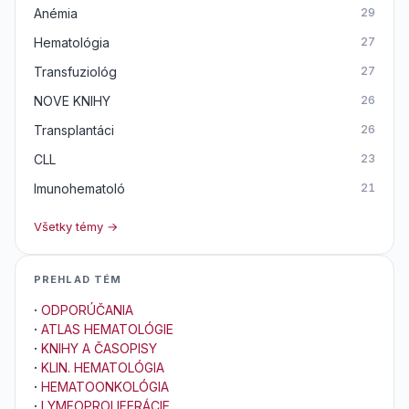
Anémia
29
Hematológia
27
Transfuziológ
27
NOVE KNIHY
26
Transplantáci
26
CLL
23
Imunohematoló
21
Všetky témy →
PREHLAD TÉM
·
ODPORÚČANIA
·
ATLAS HEMATOLÓGIE
·
KNIHY A ČASOPISY
·
KLIN. HEMATOLÓGIA
·
HEMATOONKOLÓGIA
·
LYMFOPROLIFERÁCIE