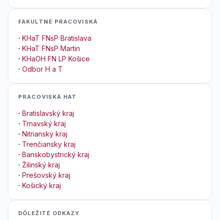
FAKULTNÉ PRACOVISKÁ
·
KHaT FNsP Bratislava
·
KHaT FNsP Martin
·
KHaOH FN LP Košice
·
Odbor H a T
PRACOVISKÁ HAT
·
Bratislavský kraj
·
Trnavský kraj
·
Nitriansky kraj
·
Trenčiansky kraj
·
Banskobystrický kraj
·
Žilinský kraj
·
Prešovský kraj
·
Košický kraj
DÔLEŽITÉ ODKAZY