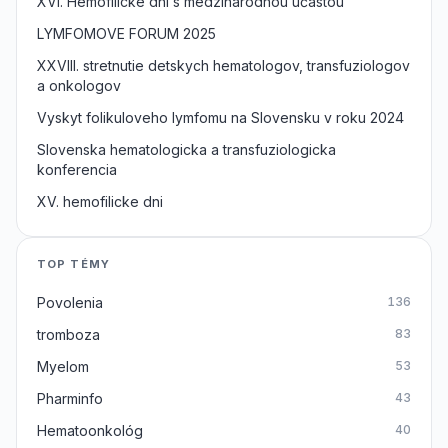
XVI. Hemofilicke dni s medzinarodnou učastou
LYMFOMOVE FORUM 2025
XXVIII. stretnutie detskych hematologov, transfuziologov
a onkologov
Vyskyt folikuloveho lymfomu na Slovensku v roku 2024
Slovenska hematologicka a transfuziologicka
konferencia
XV. hemofilicke dni
TOP TÉMY
Povolenia
136
tromboza
83
Myelom
53
Pharminfo
43
Hematoonkológ
40