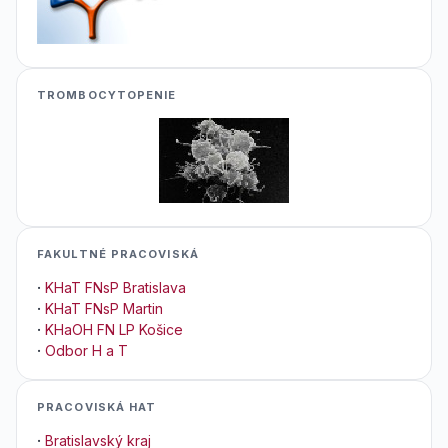
TROMBOCYTOPENIE
FAKULTNÉ PRACOVISKÁ
·
KHaT FNsP Bratislava
·
KHaT FNsP Martin
·
KHaOH FN LP Košice
·
Odbor H a T
PRACOVISKÁ HAT
·
Bratislavský kraj