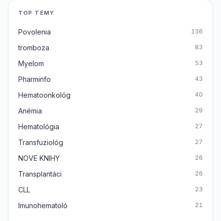
TOP TÉMY
Povolenia
136
tromboza
83
Myelom
53
Pharminfo
43
Hematoonkológ
40
Anémia
29
Hematológia
27
Transfuziológ
27
NOVE KNIHY
26
Transplantáci
26
CLL
23
Imunohematoló
21