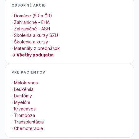
ODBORNÉ AKCIE
·
Domáce (SR a ČR)
·
Zahraničné - EHA
·
Zahraničné - ASH
·
Školenia a kurzy SZU
·
Školenia a kurzy
·
Materiály z prednášok
→ Všetky podujatia
PRE PACIENTOV
·
Málokrvnos
·
Leukémia
·
Lymfómy
·
Myelóm
·
Krvácavos
·
Trombóza
·
Transplantácia
·
Chemoterapie