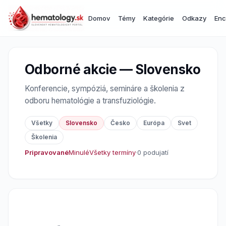
Domov
Témy
Kategórie
Odkazy
Enc
Odborné akcie — Slovensko
Konferencie, sympóziá, semináre a školenia z
odboru hematológie a transfuziológie.
Všetky
Slovensko
Česko
Európa
Svet
Školenia
Pripravované
Minulé
Všetky termíny
·
0 podujatí