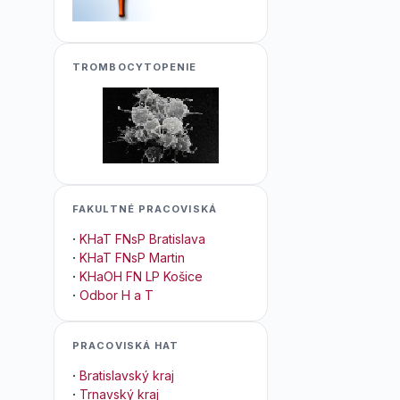
TROMBOCYTOPENIE
FAKULTNÉ PRACOVISKÁ
·
KHaT FNsP Bratislava
·
KHaT FNsP Martin
·
KHaOH FN LP Košice
·
Odbor H a T
PRACOVISKÁ HAT
·
Bratislavský kraj
·
Trnavský kraj