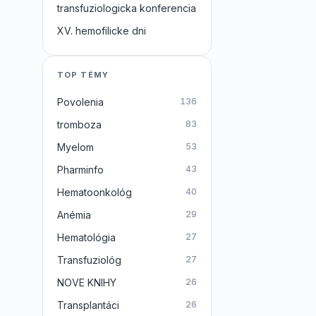
transfuziologicka konferencia
XV. hemofilicke dni
TOP TÉMY
Povolenia
136
tromboza
83
Myelom
53
Pharminfo
43
Hematoonkológ
40
Anémia
29
Hematológia
27
Transfuziológ
27
NOVE KNIHY
26
Transplantáci
26