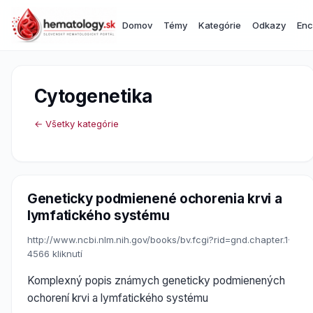
Domov
Témy
Kategórie
Odkazy
Enc
Cytogenetika
← Všetky kategórie
Geneticky podmienené ochorenia krvi a
lymfatického systému
http://www.ncbi.nlm.nih.gov/books/bv.fcgi?rid=gnd.chapter.1
·
4566 kliknutí
Komplexný popis známych geneticky podmienených
ochorení krvi a lymfatického systému