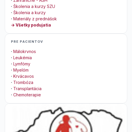
·
Zahraničné - ASH
·
Školenia a kurzy SZU
·
Školenia a kurzy
·
Materiály z prednášok
→ Všetky podujatia
PRE PACIENTOV
·
Málokrvnos
·
Leukémia
·
Lymfómy
·
Myelóm
·
Krvácavos
·
Trombóza
·
Transplantácia
·
Chemoterapie