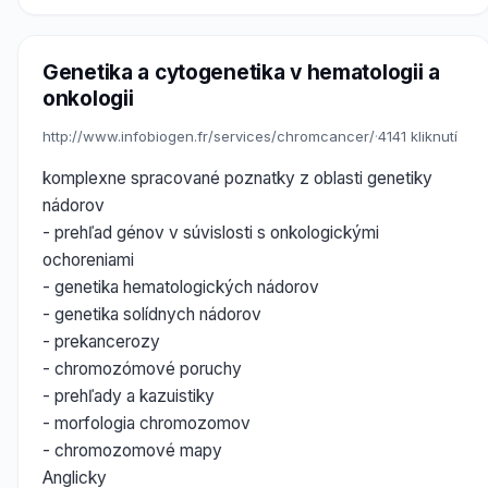
Genetika a cytogenetika v hematologii a
onkologii
http://www.infobiogen.fr/services/chromcancer/
·
4141 kliknutí
komplexne spracované poznatky z oblasti genetiky
nádorov
- prehľad génov v súvislosti s onkologickými
ochoreniami
- genetika hematologických nádorov
- genetika solídnych nádorov
- prekancerozy
- chromozómové poruchy
- prehľady a kazuistiky
- morfologia chromozomov
- chromozomové mapy
Anglicky