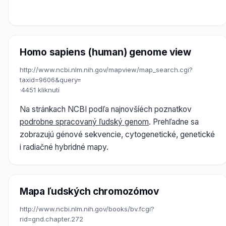
Homo sapiens (human) genome view
http://www.ncbi.nlm.nih.gov/mapview/map_search.cgi?
taxid=9606&query=
·
4451 kliknutí
Na stránkach NCBI podľa najnovšíéch poznatkov
podrobne spracovaný ľudský genom
. Prehľadne sa
zobrazujú génové sekvencie, cytogenetické, genetické
i radiačné hybridné mapy.
Mapa ľudských chromozómov
http://www.ncbi.nlm.nih.gov/books/bv.fcgi?
rid=gnd.chapter.272