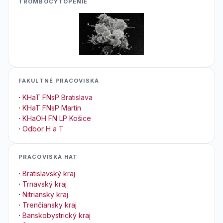
TROMBOCYTOPENIE
FAKULTNÉ PRACOVISKÁ
·
KHaT FNsP Bratislava
·
KHaT FNsP Martin
·
KHaOH FN LP Košice
·
Odbor H a T
PRACOVISKÁ HAT
·
Bratislavský kraj
·
Trnavský kraj
·
Nitriansky kraj
·
Trenčiansky kraj
·
Banskobystrický kraj