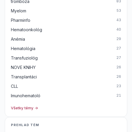
tromboza
83
Myelom
53
Pharminfo
43
Hematoonkológ
40
Anémia
29
Hematológia
27
Transfuziológ
27
NOVE KNIHY
26
Transplantáci
26
CLL
23
Imunohematoló
21
Všetky témy →
PREHLAD TÉM