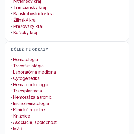
·
Nitriansky kraj
·
Trenčiansky kraj
·
Banskobystrický kraj
·
Žilinský kraj
·
Prešovský kraj
·
Košický kraj
DÔLEŽITÉ ODKAZY
·
Hematológia
·
Transfuziológia
·
Laboratórna medicína
·
Cytogenetika
·
Hematoonkológia
·
Transplantácia
·
Hemostáza a tromb.
·
Imunohematológia
·
Klinické registre
·
Knižnice
·
Asociácie, spoločnosti
·
MZd