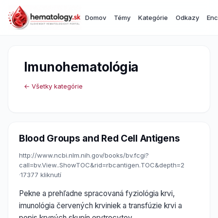
Domov
Témy
Kategórie
Odkazy
Enc
Imunohematológia
← Všetky kategórie
Blood Groups and Red Cell Antigens
http://www.ncbi.nlm.nih.gov/books/bv.fcgi?
call=bv.View..ShowTOC&rid=rbcantigen.TOC&depth=2
·
17377 kliknutí
Pekne a prehľadne spracovaná fyziológia krvi,
imunológia červených krviniek a transfúzie krvi a
popis krvných skupín erytrocytov