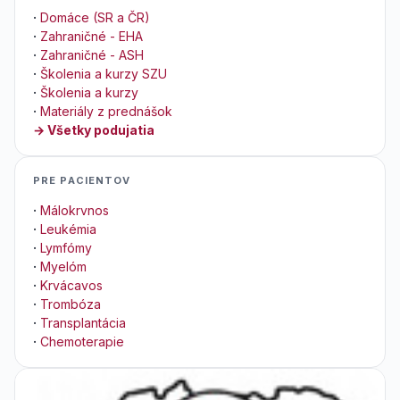
·
Domáce (SR a ČR)
·
Zahraničné - EHA
·
Zahraničné - ASH
·
Školenia a kurzy SZU
·
Školenia a kurzy
·
Materiály z prednášok
→ Všetky podujatia
PRE PACIENTOV
·
Málokrvnos
·
Leukémia
·
Lymfómy
·
Myelóm
·
Krvácavos
·
Trombóza
·
Transplantácia
·
Chemoterapie