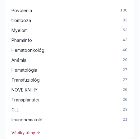
Povolenia
136
tromboza
83
Myelom
53
Pharminfo
43
Hematoonkológ
40
Anémia
29
Hematológia
27
Transfuziológ
27
NOVE KNIHY
26
Transplantáci
26
CLL
23
Imunohematoló
21
Všetky témy →