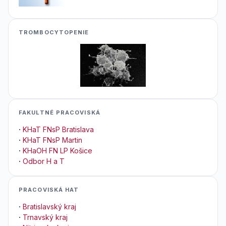
TROMBOCYTOPENIE
FAKULTNÉ PRACOVISKÁ
·
KHaT FNsP Bratislava
·
KHaT FNsP Martin
·
KHaOH FN LP Košice
·
Odbor H a T
PRACOVISKÁ HAT
·
Bratislavský kraj
·
Trnavský kraj