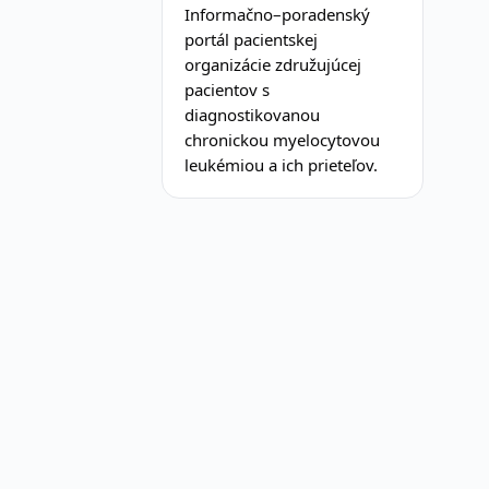
Informačno–poradenský
portál pacientskej
organizácie združujúcej
pacientov s
diagnostikovanou
chronickou myelocytovou
leukémiou a ich prieteľov.