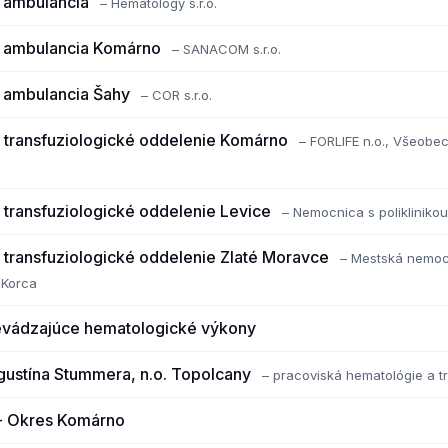
 ambulancia
– Hematology s.r.o.
 ambulancia Komárno
– SANACOM s.r.o.
 ambulancia Šahy
– COR s.r.o.
 transfuziologické oddelenie Komárno
– FORLIFE n.o., Všeob
transfuziologické oddelenie Levice
– Nemocnica s poliklinikou
transfuziologické oddelenie Zlaté Moravce
– Mestská nemocn
 Korca
revádzajúce hematologické výkony
ustína Stummera, n.o. Topolcany
– pracoviská hematológie a t
j - Okres Komárno