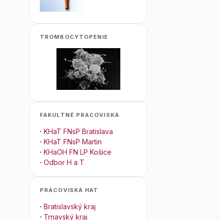
TROMBOCYTOPENIE
FAKULTNÉ PRACOVISKÁ
·
KHaT FNsP Bratislava
·
KHaT FNsP Martin
·
KHaOH FN LP Košice
·
Odbor H a T
PRACOVISKÁ HAT
·
Bratislavský kraj
·
Trnavský kraj