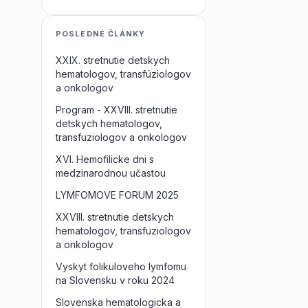
POSLEDNÉ ČLÁNKY
XXIX. stretnutie detskych
hematologov, transfúziologov
a onkologov
Program - XXVIII. stretnutie
detskych hematologov,
transfuziologov a onkologov
XVI. Hemofilicke dni s
medzinarodnou učastou
LYMFOMOVE FORUM 2025
XXVIII. stretnutie detskych
hematologov, transfuziologov
a onkologov
Vyskyt folikuloveho lymfomu
na Slovensku v roku 2024
Slovenska hematologicka a