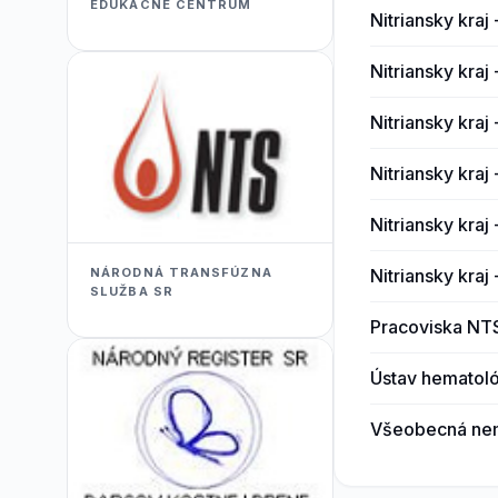
EDUKACNÉ CENTRUM
Nitriansky kraj
Nitriansky kraj 
Nitriansky kra
Nitriansky kraj
Nitriansky kraj
Nitriansky kraj
NÁRODNÁ TRANSFÚZNA
SLUŽBA SR
Pracoviska NT
Ústav hematoló
Všeobecná nemo