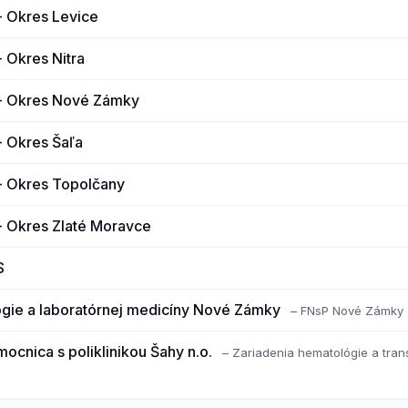
 - Okres Levice
- Okres Nitra
j - Okres Nové Zámky
 - Okres Šaľa
 - Okres Topolčany
 - Okres Zlaté Moravce
S
gie a laboratórnej medicíny Nové Zámky
– FNsP Nové Zámky
cnica s poliklinikou Šahy n.o.
– Zariadenia hematológie a tran