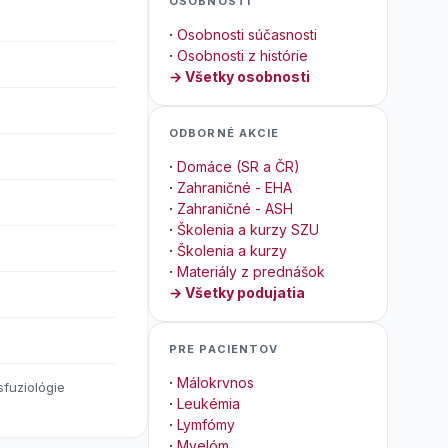
OSOBNOSTI
·
Osobnosti súčasnosti
·
Osobnosti z histórie
→ Všetky osobnosti
ODBORNÉ AKCIE
·
Domáce (SR a ČR)
·
Zahraničné - EHA
·
Zahraničné - ASH
·
Školenia a kurzy SZU
·
Školenia a kurzy
·
Materiály z prednášok
→ Všetky podujatia
PRE PACIENTOV
·
Málokrvnos
sfuziológie
·
Leukémia
·
Lymfómy
·
Myelóm