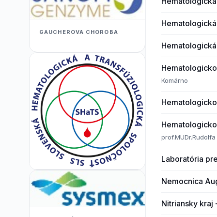
Hematologicka
Hematologická
GAUCHEROVA CHOROBA
Hematologická
Hematologicko
Komárno
Hematologicko 
Hematologicko 
prof.MUDr.Rudolfa
Laboratória p
Nemocnica Aug
Nitriansky kra