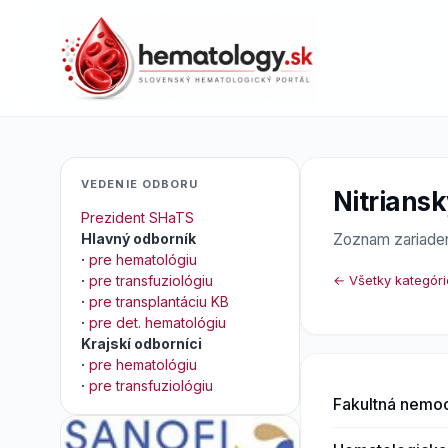
VEDENIE ODBORU
Nitriansk
Prezident SHaTS
Hlavný odborník
Zoznam zariaden
·
pre hematológiu
·
pre transfuziológiu
← Všetky kategóri
·
pre transplantáciu KB
·
pre det. hematológiu
Krajskí odborníci
·
pre hematológiu
·
pre transfuziológiu
Fakultná nemoc