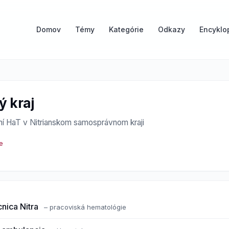
Domov
Témy
Kategórie
Odkazy
Encyklo
ý kraj
í HaT v Nitrianskom samosprávnom kraji
e
nica Nitra
– pracoviská hematológie