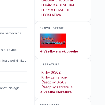
·
LABORAT. MEDICÍNA
·
LEKÁRSKA GENETIKA
·
LIEKY V HEMATOL.
·
LEGISLATIVA
ENCYKLOPEDIE
ecná nemocnica
 n.o. Levice
→ Všetky encyklopédie
ica s poliklinikou
LITERATÚRA
·
Knihy SK/CZ
·
Knihy zahraničie
·
Časopisy SK/CZ
·
Časopisy zahraničie
ransfuziológie
→ Všetka literatúra