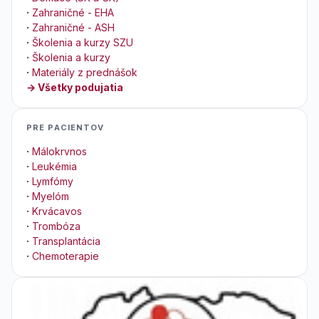
·
Zahraničné - EHA
·
Zahraničné - ASH
·
Školenia a kurzy SZU
·
Školenia a kurzy
·
Materiály z prednášok
→ Všetky podujatia
PRE PACIENTOV
·
Málokrvnos
·
Leukémia
·
Lymfómy
·
Myelóm
·
Krvácavos
·
Trombóza
·
Transplantácia
·
Chemoterapie