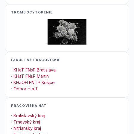
TROMBOCYTOPENIE
FAKULTNÉ PRACOVISKÁ
·
KHaT FNsP Bratislava
·
KHaT FNsP Martin
·
KHaOH FN LP Košice
·
Odbor H a T
PRACOVISKÁ HAT
·
Bratislavský kraj
·
Trnavský kraj
·
Nitriansky kraj