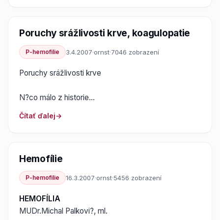
Poruchy srážlivosti krve, koagulopatie
P-hemofilie
3.4.2007
·
ornst
·
7046 zobrazení
Poruchy srážlivosti krve
N?co málo z historie...
Čítať ďalej
Hemofílie
P-hemofilie
16.3.2007
·
ornst
·
5456 zobrazení
HEMOFÍLIA
MUDr.Michal Palkovi?, ml.