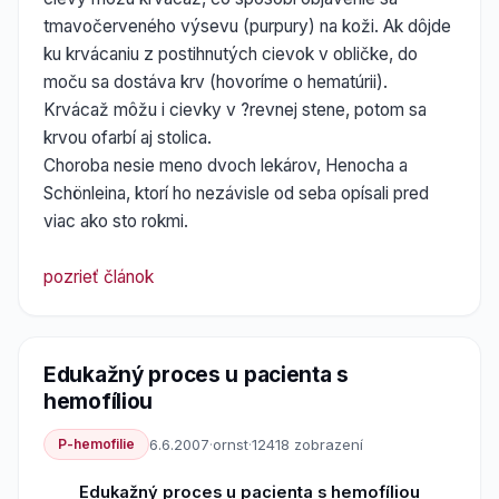
tmavočerveného výsevu (purpury) na koži. Ak dôjde
ku krvácaniu z postihnutých cievok v obličke, do
moču sa dostáva krv (hovoríme o hematúrii).
Krvácaž môžu i cievky v ?revnej stene, potom sa
krvou ofarbí aj stolica.
Choroba nesie meno dvoch lekárov, Henocha a
Schönleina, ktorí ho nezávisle od seba opísali pred
viac ako sto rokmi.
pozrieť článok
Edukažný proces u pacienta s
hemofíliou
P-hemofilie
6.6.2007
·
ornst
·
12418 zobrazení
Edukažný proces u pacienta s hemofíliou