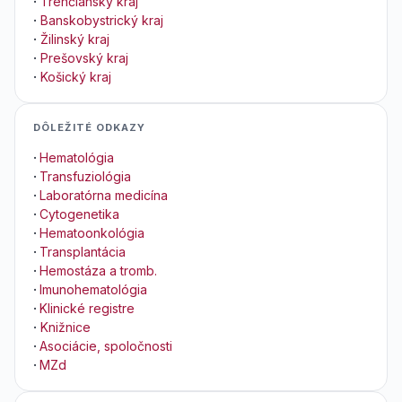
·
Trenčiansky kraj
·
Banskobystrický kraj
·
Žilinský kraj
·
Prešovský kraj
·
Košický kraj
DÔLEŽITÉ ODKAZY
·
Hematológia
·
Transfuziológia
·
Laboratórna medicína
·
Cytogenetika
·
Hematoonkológia
·
Transplantácia
·
Hemostáza a tromb.
·
Imunohematológia
·
Klinické registre
·
Knižnice
·
Asociácie, spoločnosti
·
MZd