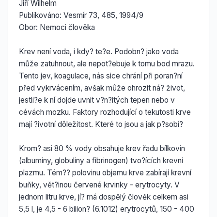
Jiří Wilhelm
Publikováno: Vesmír 73, 485, 1994/9
Obor: Nemoci člověka
Krev není voda, i kdy? te?e. Podobn? jako voda
může zatuhnout, ale nepot?ebuje k tomu bod mrazu.
Tento jev, koagulace, nás sice chrání při poran?ní
před vykrvácením, avšak může ohrozit ná? život,
jestli?e k ní dojde uvnit v?n?itých tepen nebo v
cévách mozku. Faktory rozhodující o tekutosti krve
mají ?ivotní dôležitost. Které to jsou a jak p?sobí?
Krom? asi 80 % vody obsahuje krev řadu bílkovin
(albuminy, globuliny a fibrinogen) tvo?ících krevní
plazmu. Tém?? polovinu objemu krve zabírají krevní
buňky, vět?inou červené krvinky - erytrocyty. V
jednom litru krve, jí? má dospělý člověk celkem asi
5,5 l, je 4,5 - 6 bilion? (6.1012) erytrocytů, 150 - 400