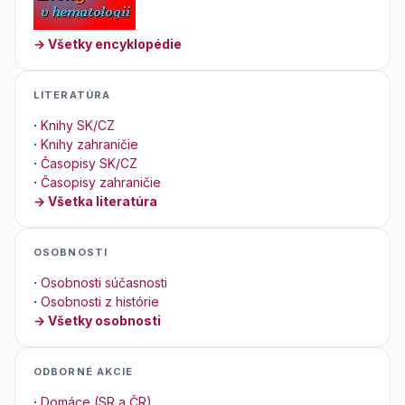
→ Všetky encyklopédie
LITERATÚRA
·
Knihy SK/CZ
·
Knihy zahraničie
·
Časopisy SK/CZ
·
Časopisy zahraničie
→ Všetka literatúra
OSOBNOSTI
·
Osobnosti súčasnosti
·
Osobnosti z histórie
→ Všetky osobnosti
ODBORNÉ AKCIE
·
Domáce (SR a ČR)