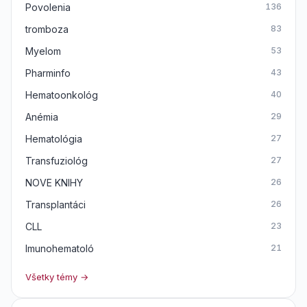
Povolenia
136
tromboza
83
Myelom
53
Pharminfo
43
Hematoonkológ
40
Anémia
29
Hematológia
27
Transfuziológ
27
NOVE KNIHY
26
Transplantáci
26
CLL
23
Imunohematoló
21
Všetky témy →