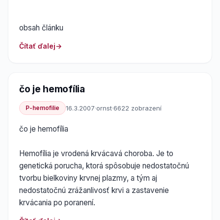
obsah článku
Čítať ďalej
čo je hemofília
P-hemofilie
16.3.2007
·
ornst
·
6622 zobrazení
čo je hemofília
Hemofília je vrodená krvácavá choroba. Je to
genetická porucha, ktorá spôsobuje nedostatočnú
tvorbu bielkoviny krvnej plazmy, a tým aj
nedostatočnú zrážanlivosť krvi a zastavenie
krvácania po poranení.