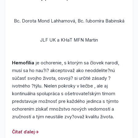
Bc. Dorota Mond Lahhamová, Bc. ľubomíra Babinská
JLF UK a KHaT MFN Martin
Hemofília
je ochorenie, s ktorým sa človek narodí,
musí sa ho nau?i? akceptovaž ako neoddelite?nú
súčasť svojho života, osvoji? si určité zásady ?
ivotného ?týlu. Nielen pokroky v liečbe , ale aj
kontinuálna spolupráca s ošetrovateľským tímom
predstavuje možnosť pre každého jedinca s týmto
ochorením získať množstvo nových vedomostí a
zručností a tým neustále zvy?ovaž kvalitu života.
Čítať ďalej