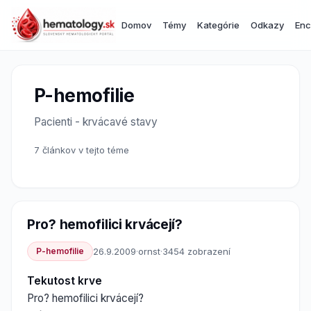
Domov
Témy
Kategórie
Odkazy
Enc
P-hemofilie
Pacienti - krvácavé stavy
7 článkov v tejto téme
Pro? hemofilici krvácejí?
P-hemofilie
26.9.2009
·
ornst
·
3454 zobrazení
Tekutost krve
Pro? hemofilici krvácejí?