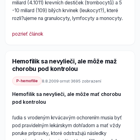
miliard (4.1011) krevních destiček (trombocytů) a 5
-10 miliard (109) bílých krvinek (leukocyt?), které
rozli?ujeme na granulocyty, lymfocyty a monocyty.
pozrieť článok
Hemofilik sa nevylieči, ale môže maž
chorobu pod kontrolou
P-hemofilie
8.8.2009
·
ornst
·
3695 zobrazení
Hemofilik sa nevylieči, ale môže mať chorobu
pod kontrolou
ľudia s vrodeným krvácavým ochorením musia byť
pod pravidelným lekárskym dohľadom a mať vždy
poruke prípravky, ktoré odstražujú následky