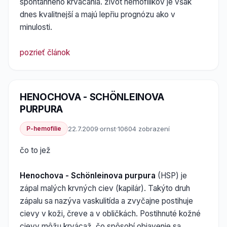
spontánneho krvácania. život hemofilikov je však
dnes kvalitnejší a majú lepřiu prognózu ako v
minulosti.
pozrieť článok
HENOCHOVA - SCHÖNLEINOVA
PURPURA
P-hemofilie
22.7.2009
·
ornst
·
10604 zobrazení
čo to jež
Henochova - Schönleinova purpura
(HSP) je
zápal malých krvných ciev (kapilár). Takýto druh
zápalu sa nazýva vaskulitída a zvyčajne postihuje
cievy v koži, čreve a v obličkách. Postihnuté kožné
cievy môžu krvácaž, čo spôsobí objavenie sa