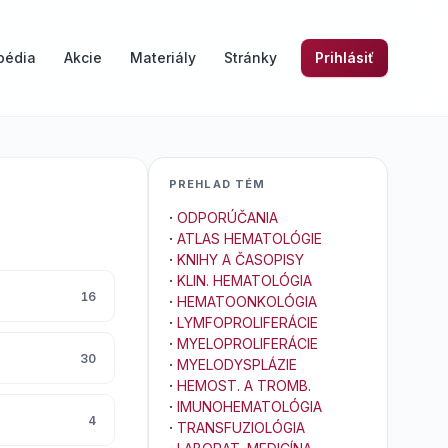
pédia
Akcie
Materiály
Stránky
Prihlásiť
PREHLAD TÉM
·
ODPORÚČANIA
·
ATLAS HEMATOLÓGIE
·
KNIHY A ČASOPISY
·
KLIN. HEMATOLÓGIA
16
·
HEMATOONKOLÓGIA
·
LYMFOPROLIFERÁCIE
·
MYELOPROLIFERÁCIE
30
·
MYELODYSPLÁZIE
·
HEMOST. A TROMB.
·
IMUNOHEMATOLÓGIA
4
·
TRANSFUZIOLÓGIA