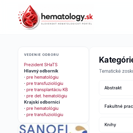
VEDENIE ODBORU
Kategóri
Prezident SHaTS
Hlavný odborník
Tematické zosku
·
pre hematológiu
·
pre transfuziológiu
Abstrakt
·
pre transplantáciu KB
·
pre det. hematológiu
Krajskí odborníci
Fakultné pra
·
pre hematológiu
·
pre transfuziológiu
Knihy