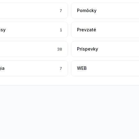
Pomôcky
7
isy
Prevzaté
1
Príspevky
38
gia
WEB
7