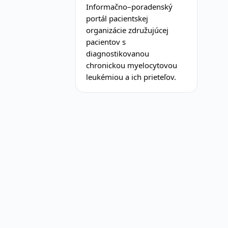
Informačno–poradenský
portál pacientskej
organizácie združujúcej
pacientov s
diagnostikovanou
chronickou myelocytovou
leukémiou a ich prieteľov.