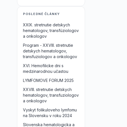
POSLEDNÉ ČLÁNKY
XXIX. stretnutie detskych
hematologov, transfúziologov
a onkologov
Program - XXVIII. stretnutie
detskych hematologov,
transfuziologov a onkologov
XVI. Hemofilicke dni s
medzinarodnou učastou
LYMFOMOVE FORUM 2025
XXVIII. stretnutie detskych
hematologov, transfuziologov
a onkologov
Vyskyt folikuloveho lymfomu
na Slovensku v roku 2024
Slovenska hematologicka a