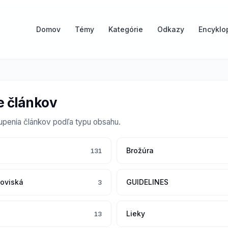
Domov
Témy
Kategórie
Odkazy
Encyklo
e článkov
penia článkov podľa typu obsahu.
Brožúra
131
coviská
GUIDELINES
3
Lieky
13