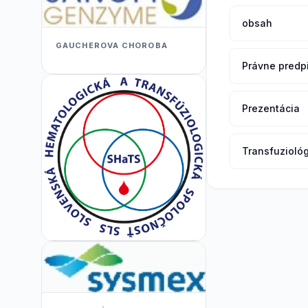
obsah
GAUCHEROVA CHOROBA
Právne predp
Prezentácia
Transfuzioló