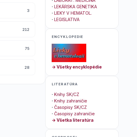
·
LABORAT. MEDICÍNA
·
LEKÁRSKA GENETIKA
3
·
LIEKY V HEMATOL.
·
LEGISLATIVA
212
ENCYKLOPEDIE
75
→ Všetky encyklopédie
28
LITERATÚRA
·
Knihy SK/CZ
·
Knihy zahraničie
·
Časopisy SK/CZ
·
Časopisy zahraničie
→ Všetka literatúra