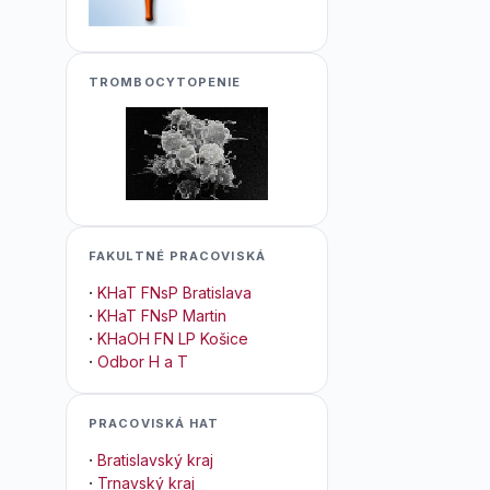
TROMBOCYTOPENIE
FAKULTNÉ PRACOVISKÁ
·
KHaT FNsP Bratislava
·
KHaT FNsP Martin
·
KHaOH FN LP Košice
·
Odbor H a T
PRACOVISKÁ HAT
·
Bratislavský kraj
·
Trnavský kraj