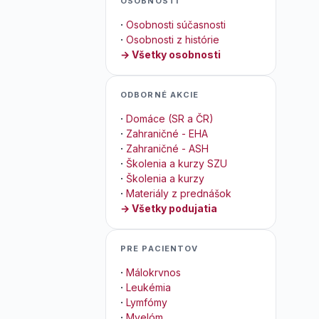
OSOBNOSTI
·
Osobnosti súčasnosti
·
Osobnosti z histórie
→ Všetky osobnosti
ODBORNÉ AKCIE
·
Domáce (SR a ČR)
·
Zahraničné - EHA
·
Zahraničné - ASH
·
Školenia a kurzy SZU
·
Školenia a kurzy
·
Materiály z prednášok
→ Všetky podujatia
PRE PACIENTOV
·
Málokrvnos
·
Leukémia
·
Lymfómy
·
Myelóm