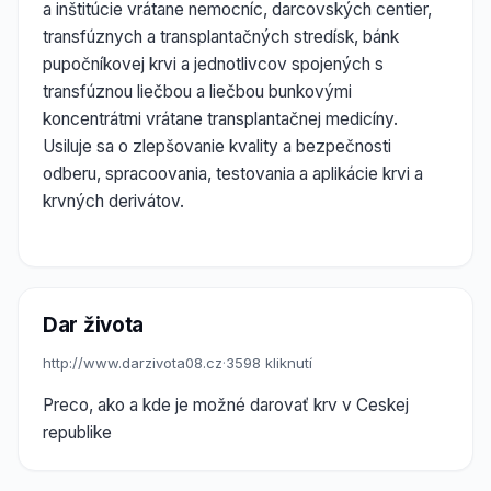
a inštitúcie vrátane nemocníc, darcovských centier,
transfúznych a transplantačných stredísk, bánk
pupočníkovej krvi a jednotlivcov spojených s
transfúznou liečbou a liečbou bunkovými
koncentrátmi vrátane transplantačnej medicíny.
Usiluje sa o zlepšovanie kvality a bezpečnosti
odberu, spracoovania, testovania a aplikácie krvi a
krvných derivátov.
Dar života
http://www.darzivota08.cz
·
3598 kliknutí
Preco, ako a kde je možné darovať krv v Ceskej
republike