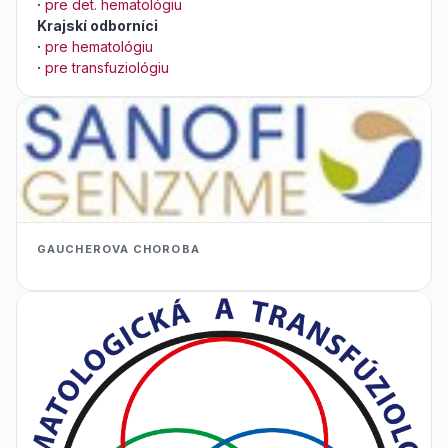
·
pre det. hematológiu
Krajskí odborníci
·
pre hematológiu
·
pre transfuziológiu
GAUCHEROVA CHOROBA