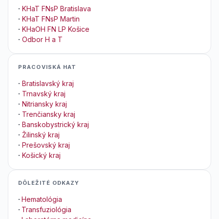
·
KHaT FNsP Bratislava
·
KHaT FNsP Martin
·
KHaOH FN LP Košice
·
Odbor H a T
PRACOVISKÁ HAT
·
Bratislavský kraj
·
Trnavský kraj
·
Nitriansky kraj
·
Trenčiansky kraj
·
Banskobystrický kraj
·
Žilinský kraj
·
Prešovský kraj
·
Košický kraj
DÔLEŽITÉ ODKAZY
·
Hematológia
·
Transfuziológia