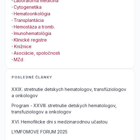
·
Laboratórna medicína
·
Cytogenetika
·
Hematoonkológia
·
Transplantácia
·
Hemostáza a tromb.
·
Imunohematológia
·
Klinické registre
·
Knižnice
·
Asociácie, spoločnosti
·
MZd
POSLEDNÉ ČLÁNKY
XXIX. stretnutie detskych hematologov, transfúziologov
a onkologov
Program - XXVIII. stretnutie detskych hematologov,
transfuziologov a onkologov
XVI. Hemofilicke dni s medzinarodnou učastou
LYMFOMOVE FORUM 2025