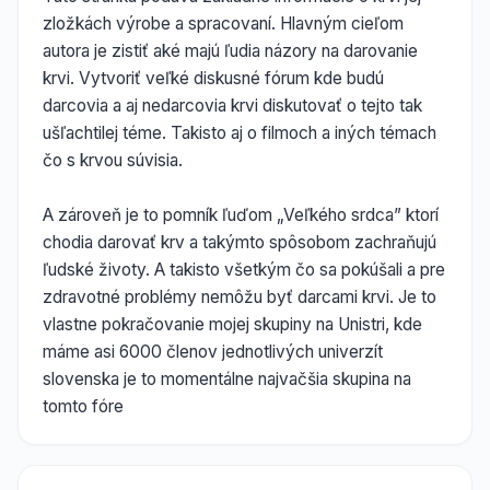
zložkách výrobe a spracovaní. Hlavným cieľom
autora je zistiť aké majú ľudia názory na darovanie
krvi. Vytvoriť veľké diskusné fórum kde budú
darcovia a aj nedarcovia krvi diskutovať o tejto tak
ušľachtilej téme. Takisto aj o filmoch a iných témach
čo s krvou súvisia.
A zároveň je to pomník ľuďom „Veľkého srdca” ktorí
chodia darovať krv a takýmto spôsobom zachraňujú
ľudské životy. A takisto všetkým čo sa pokúšali a pre
zdravotné problémy nemôžu byť darcami krvi. Je to
vlastne pokračovanie mojej skupiny na Unistri, kde
máme asi 6000 členov jednotlivých univerzít
slovenska je to momentálne najvačšia skupina na
tomto fóre