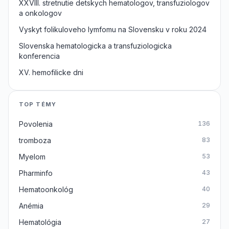
XXVIII. stretnutie detskych hematologov, transfuziologov
a onkologov
Vyskyt folikuloveho lymfomu na Slovensku v roku 2024
Slovenska hematologicka a transfuziologicka
konferencia
XV. hemofilicke dni
TOP TÉMY
Povolenia
136
tromboza
83
Myelom
53
Pharminfo
43
Hematoonkológ
40
Anémia
29
Hematológia
27