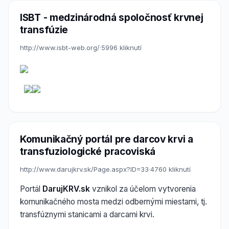
ISBT - medzinárodná spoločnosť krvnej
transfúzie
http://www.isbt-web.org/
·
5996 kliknutí
Komunikačný portál pre darcov krvi a
transfuziologické pracoviská
http://www.darujkrv.sk/Page.aspx?ID=33
·
4760 kliknutí
Portál
DarujKRV.sk
vznikol za účelom vytvorenia
komunikačného mosta medzi odbernými miestami, tj.
transfúznymi stanicami a darcami krvi.