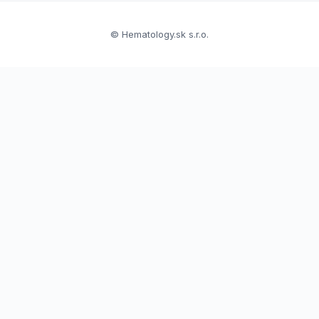
© Hematology.sk s.r.o.