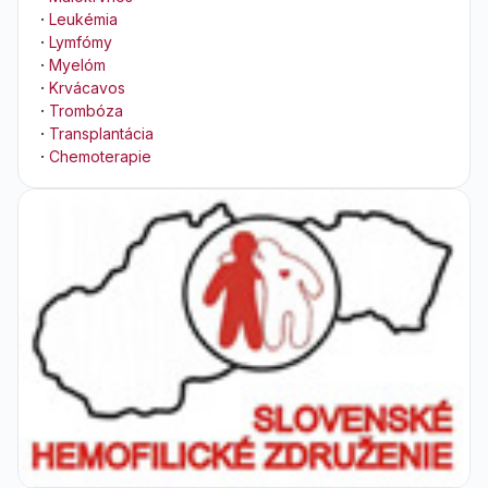
·
Leukémia
·
Lymfómy
·
Myelóm
·
Krvácavos
·
Trombóza
·
Transplantácia
·
Chemoterapie