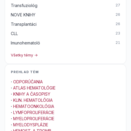
Transfuziológ
27
NOVE KNIHY
26
Transplantáci
26
CLL
23
Imunohematoló
21
Všetky témy →
PREHLAD TÉM
·
ODPORÚČANIA
·
ATLAS HEMATOLÓGIE
·
KNIHY A ČASOPISY
·
KLIN. HEMATOLÓGIA
·
HEMATOONKOLÓGIA
·
LYMFOPROLIFERÁCIE
·
MYELOPROLIFERÁCIE
·
MYELODYSPLÁZIE
·
HEMOST. A TROMB.