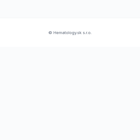
© Hematology.sk s.r.o.