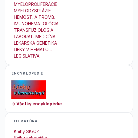
·
MYELOPROLIFERÁCIE
·
MYELODYSPLÁZIE
·
HEMOST. A TROMB.
·
IMUNOHEMATOLÓGIA
·
TRANSFUZIOLÓGIA
·
LABORAT. MEDICÍNA
·
LEKÁRSKA GENETIKA
·
LIEKY V HEMATOL.
·
LEGISLATIVA
ENCYKLOPEDIE
→ Všetky encyklopédie
LITERATÚRA
·
Knihy SK/CZ
·
Knihy zahraničie