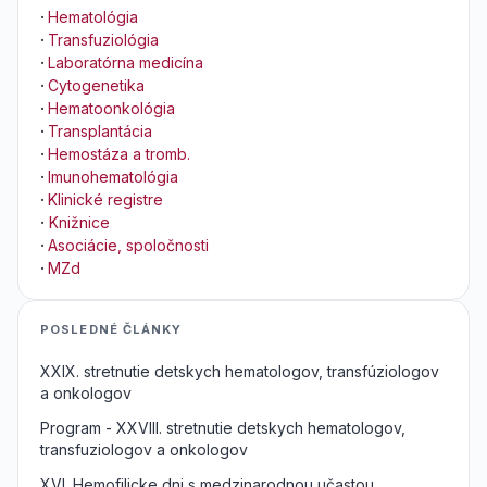
·
Hematológia
·
Transfuziológia
·
Laboratórna medicína
·
Cytogenetika
·
Hematoonkológia
·
Transplantácia
·
Hemostáza a tromb.
·
Imunohematológia
·
Klinické registre
·
Knižnice
·
Asociácie, spoločnosti
·
MZd
POSLEDNÉ ČLÁNKY
XXIX. stretnutie detskych hematologov, transfúziologov
a onkologov
Program - XXVIII. stretnutie detskych hematologov,
transfuziologov a onkologov
XVI. Hemofilicke dni s medzinarodnou učastou