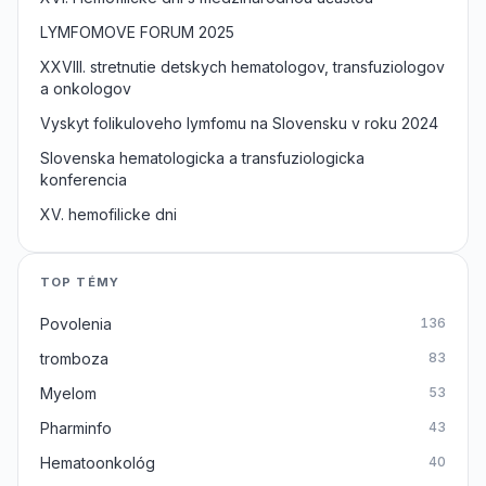
LYMFOMOVE FORUM 2025
XXVIII. stretnutie detskych hematologov, transfuziologov
a onkologov
Vyskyt folikuloveho lymfomu na Slovensku v roku 2024
Slovenska hematologicka a transfuziologicka
konferencia
XV. hemofilicke dni
TOP TÉMY
Povolenia
136
tromboza
83
Myelom
53
Pharminfo
43
Hematoonkológ
40