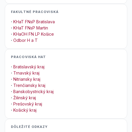
FAKULTNÉ PRACOVISKÁ
·
KHaT FNsP Bratislava
·
KHaT FNsP Martin
·
KHaOH FN LP Košice
·
Odbor H a T
PRACOVISKÁ HAT
·
Bratislavský kraj
·
Trnavský kraj
·
Nitriansky kraj
·
Trenčiansky kraj
·
Banskobystrický kraj
·
Žilinský kraj
·
Prešovský kraj
·
Košický kraj
DÔLEŽITÉ ODKAZY