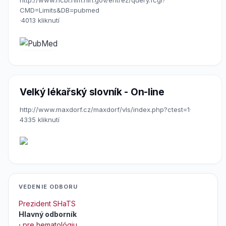
http://www.ncbi.nlm.nih.gov/entrez/query.fcgi?
CMD=Limits&DB=pubmed
·
4013 kliknutí
Velký lékařský slovník - On-line
http://www.maxdorf.cz/maxdorf/vls/index.php?ctest=1
·
4335 kliknutí
VEDENIE ODBORU
Prezident SHaTS
Hlavný odborník
·
pre hematológiu