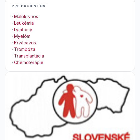
PRE PACIENTOV
·
Málokrvnos
·
Leukémia
·
Lymfómy
·
Myelóm
·
Krvácavos
·
Trombóza
·
Transplantácia
·
Chemoterapie