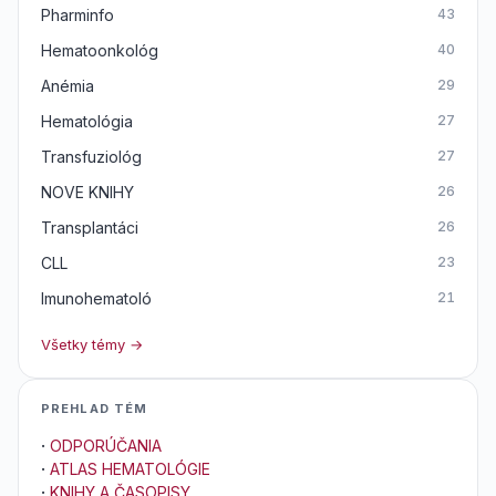
Pharminfo
43
Hematoonkológ
40
Anémia
29
Hematológia
27
Transfuziológ
27
NOVE KNIHY
26
Transplantáci
26
CLL
23
Imunohematoló
21
Všetky témy →
PREHLAD TÉM
·
ODPORÚČANIA
·
ATLAS HEMATOLÓGIE
·
KNIHY A ČASOPISY