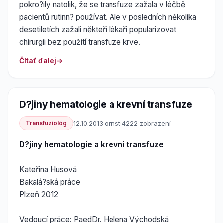
pokro?ily natolik, že se transfuze zažala v léčbě
pacientů rutinn? používat. Ale v posledních několika
desetiletích zažali někteří lékaři popularizovat
chirurgii bez použití transfuze krve.
Čítať ďalej
D?jiny hematologie a krevní transfuze
Transfuziológ
12.10.2013
·
ornst
·
4222 zobrazení
D?jiny hematologie a krevní transfuze
Kateřina Husová
Bakalá?ská práce
Plzeň 2012
Vedoucí práce: PaedDr. Helena Východská