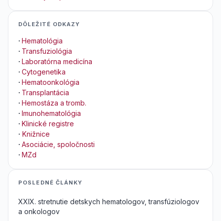
DÔLEŽITÉ ODKAZY
·
Hematológia
·
Transfuziológia
·
Laboratórna medicína
·
Cytogenetika
·
Hematoonkológia
·
Transplantácia
·
Hemostáza a tromb.
·
Imunohematológia
·
Klinické registre
·
Knižnice
·
Asociácie, spoločnosti
·
MZd
POSLEDNÉ ČLÁNKY
XXIX. stretnutie detskych hematologov, transfúziologov
a onkologov