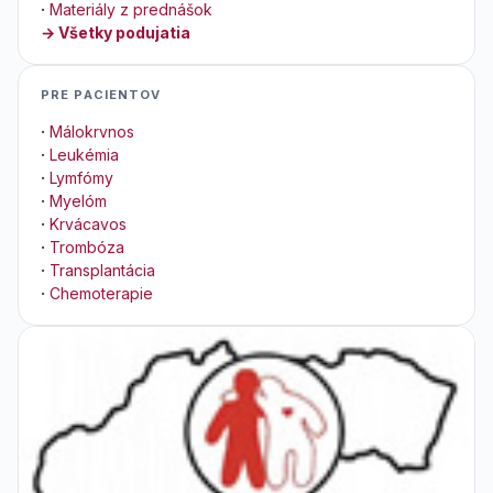
·
Materiály z prednášok
→ Všetky podujatia
PRE PACIENTOV
·
Málokrvnos
·
Leukémia
·
Lymfómy
·
Myelóm
·
Krvácavos
·
Trombóza
·
Transplantácia
·
Chemoterapie