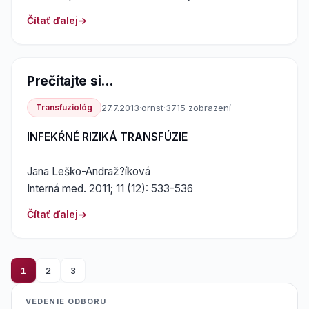
Čítať ďalej
Prečítajte si...
Transfuziológ
27.7.2013
·
ornst
·
3715 zobrazení
INFEKŔNÉ RIZIKÁ TRANSFÚZIE
Jana Leško-Andraž?íková
Interná med. 2011; 11 (12): 533-536
Čítať ďalej
1
2
3
VEDENIE ODBORU