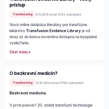
prístup
Transfuziológ
5.11.2013
·
ornst
·
3743 zobrazení
Nová online databáza literatúry pre transfúzne
lekárstvo
Transfusion Evidence Library
je od
teraz až do konca novembra dostupná na bezplatné
vyskú?anie.
Čítať ďalej
O bezkrevní medicín?
Transfuziológ
12.10.2013
·
ornst
·
3700 zobrazení
Bezkrevní medicína
V první polovin? 20. století transfúzní technologie