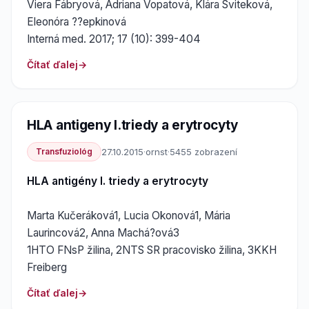
Viera Fábryová, Adriana Vopatová, Klára Sviteková,
Eleonóra ??epkinová
Interná med. 2017; 17 (10): 399-404
Čítať ďalej
HLA antigeny I.triedy a erytrocyty
Transfuziológ
27.10.2015
·
ornst
·
5455 zobrazení
HLA antigény I. triedy a erytrocyty
Marta Kučeráková1, Lucia Okonová1, Mária
Laurincová2, Anna Machá?ová3
1HTO FNsP žilina, 2NTS SR pracovisko žilina, 3KKH
Freiberg
Čítať ďalej