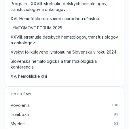
Program - XXVIII. stretnutie detskych hematologov,
transfuziologov a onkologov
XVI. Hemofilicke dni s medzinarodnou učastou
LYMFOMOVE FORUM 2025
XXVIII. stretnutie detskych hematologov, transfuziologov
a onkologov
Vyskyt folikuloveho lymfomu na Slovensku v roku 2024
Slovenska hematologicka a transfuziologicka
konferencia
XV. hemofilicke dni
TOP TÉMY
Povolenia
136
tromboza
83
Myelom
53