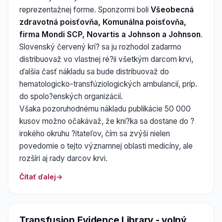
reprezentažnej forme. Sponzormi boli
Všeobecná
zdravotná poisťovňa, Komunálna poisťovňa,
firma Mondi SCP, Novartis a Johnson a Johnson
.
Slovenský červený krí? sa ju rozhodol zadarmo
distribuovaž vo vlastnej ré?ii všetkým darcom krvi,
ďalšia časť nákladu sa bude distribuovaž do
hematologicko-transfúziologických ambulancií, príp.
do spolo?enských organizácií.
Všaka pozoruhodnému nákladu publikácie 50 000
kusov možno očakávaž, že kni?ka sa dostane do ?
irokého okruhu ?itateľov, čím sa zvýši nielen
povedomie o tejto významnej oblasti medicíny, ale
rozšíri aj rady darcov krvi.
Čítať ďalej
Transfusion Evidence Library - volný