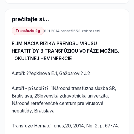
prečítajte si...
Transfuziológ
8.11.2014
·
ornst
·
5553 zobrazení
ELIMINÁCIA RIZIKA PRENOSU VÍRUSU
HEPATITÍDY B TRANSFÚZIOU VO FÁZE MOŽNEJ
OKULTNEJ HBV INFEKCIE
Autoři: ??epkinová E.1, Gažparovi? J.2
Autoři - p?sobi?t?: 1Národná transfúzna služba SR,
Bratislava, 2Slovenská zdravotnícka univerzita,
Národné rereferenčné centrum pre vírusové
hepatitídy, Bratislava
Transfuze Hematol. dnes,20, 2014, No. 2, p. 67-74.