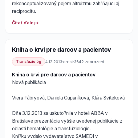
rekonceptualizovaný pojem altruizmu zahŕňajúci aj
reciprocitu.
Čítať ďalej
Kniha o krvi pre darcov a pacientov
Transfuziológ
4.12.2013
·
ornst
·
3642 zobrazení
Kniha o krvi pre darcov a pacientov
Nová publikácia
Viera Fábryová, Daniela Cupaníková, Klára Sviteková
Dňa 3.12.2013 sa uskuto?nila v hoteli ABBA v
Bratislave prezentácia vyššie uvedenej publikácie z
oblasti hematológie a transfúziológie.
Kni?ku vydalo vydavateľstvo SAMEDI v