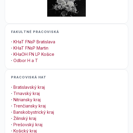
FAKULTNÉ PRACOVISKÁ
·
KHaT FNsP Bratislava
·
KHaT FNsP Martin
·
KHaOH FN LP Košice
·
Odbor H a T
PRACOVISKÁ HAT
·
Bratislavský kraj
·
Trnavský kraj
·
Nitriansky kraj
·
Trenčiansky kraj
·
Banskobystrický kraj
·
Žilinský kraj
·
Prešovský kraj
·
Košický kraj