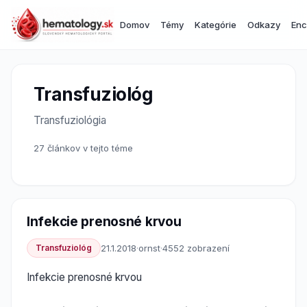
Domov
Témy
Kategórie
Odkazy
Enc
Transfuziológ
Transfuziológia
27 článkov v tejto téme
Infekcie prenosné krvou
Transfuziológ
21.1.2018
·
ornst
·
4552 zobrazení
Infekcie prenosné krvou