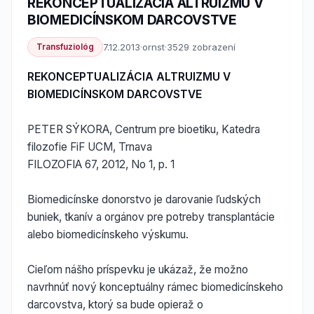
REKONCEPTUALIZÁCIA ALTRUIZMU V
BIOMEDICÍNSKOM DARCOVSTVE
Transfuziológ
7.12.2013
·
ornst
·
3529 zobrazení
REKONCEPTUALIZÁCIA ALTRUIZMU V
BIOMEDICÍNSKOM DARCOVSTVE
PETER SÝKORA, Centrum pre bioetiku, Katedra
filozofie FiF UCM, Trnava
FILOZOFIA 67, 2012, No 1, p. 1
Biomedicínske donorstvo je darovanie ľudských
buniek, tkanív a orgánov pre potreby transplantácie
alebo biomedicínskeho výskumu.
Cieľom nášho príspevku je ukázaž, že možno
navrhnúť nový konceptuálny rámec biomedicínskeho
darcovstva, ktorý sa bude opieraž o