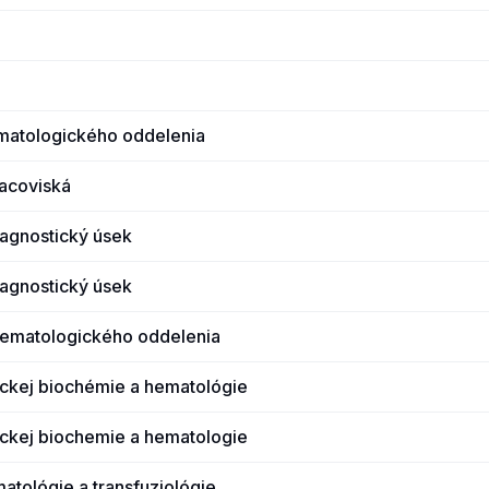
matologického oddelenia
acoviská
agnostický úsek
agnostický úsek
hematologického oddelenia
ickej biochémie a hematológie
ickej biochemie a hematologie
atológie a transfuziológie