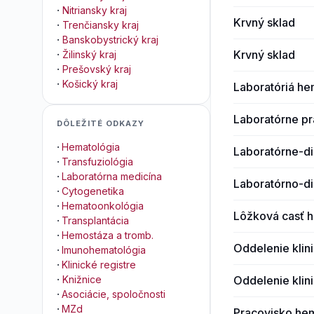
·
Nitriansky kraj
Krvný sklad
·
Trenčiansky kraj
·
Banskobystrický kraj
Krvný sklad
·
Žilinský kraj
·
Prešovský kraj
·
Košický kraj
Laboratóriá he
Laboratórne pr
DÔLEŽITÉ ODKAZY
·
Hematológia
Laboratórne-di
·
Transfuziológia
·
Laboratórna medicína
Laboratórno-di
·
Cytogenetika
·
Hematoonkológia
Lôžková casť 
·
Transplantácia
·
Hemostáza a tromb.
Oddelenie klin
·
Imunohematológia
·
Klinické registre
Oddelenie klin
·
Knižnice
·
Asociácie, spoločnosti
·
MZd
Pracovisko hem