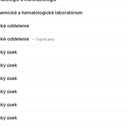
hemické a hematologické laboratórium
cké oddelenie
cké oddelenie
– Topolcany
cký úsek
cký úsek
cký úsek
cký úsek
cký úsek
cký úsek