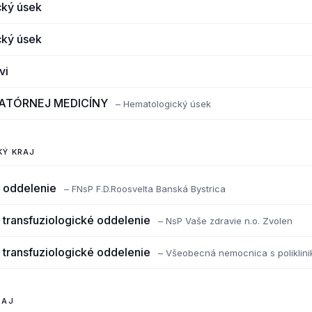
cký úsek
cký úsek
vi
ATÓRNEJ MEDICÍNY
– Hematologický úsek
KÝ KRAJ
 oddelenie
– FNsP F.D.Roosvelta Banská Bystrica
transfuziologické oddelenie
– NsP Vaše zdravie n.o. Zvolen
transfuziologické oddelenie
– Všeobecná nemocnica s poliklini
RAJ