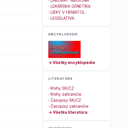
·
LABORAT. MEDICÍNA
·
LEKÁRSKA GENETIKA
·
LIEKY V HEMATOL.
·
LEGISLATIVA
ENCYKLOPEDIE
→ Všetky encyklopédie
LITERATÚRA
·
Knihy SK/CZ
·
Knihy zahraničie
·
Časopisy SK/CZ
·
Časopisy zahraničie
→ Všetka literatúra