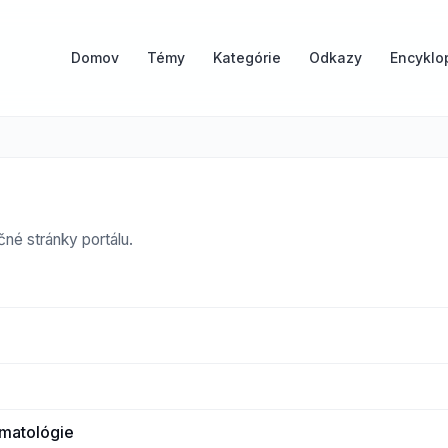
Domov
Témy
Kategórie
Odkazy
Encyklo
čné stránky portálu.
matológie