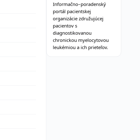
Informačno–poradenský
portál pacientskej
organizácie združujúcej
pacientov s
diagnostikovanou
chronickou myelocytovou
leukémiou a ich prieteľov.