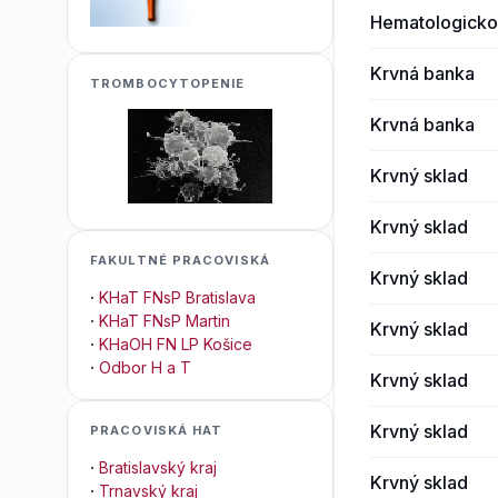
Hematologicko-
Krvná banka
TROMBOCYTOPENIE
Krvná banka
Krvný sklad
Krvný sklad
FAKULTNÉ PRACOVISKÁ
Krvný sklad
·
KHaT FNsP Bratislava
·
KHaT FNsP Martin
Krvný sklad
·
KHaOH FN LP Košice
·
Odbor H a T
Krvný sklad
Krvný sklad
PRACOVISKÁ HAT
·
Bratislavský kraj
Krvný sklad
·
Trnavský kraj