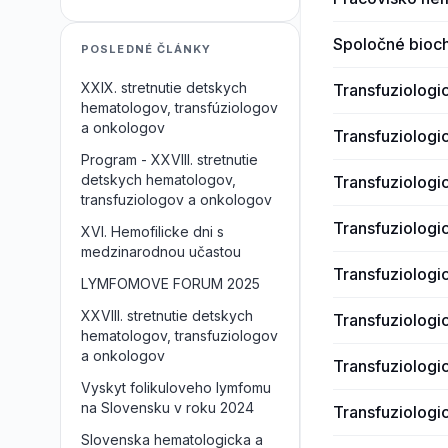
Spoločné bioc
POSLEDNÉ ČLÁNKY
XXIX. stretnutie detskych
Transfuziologi
hematologov, transfúziologov
a onkologov
Transfuziologi
Program - XXVIII. stretnutie
detskych hematologov,
Transfuziologi
transfuziologov a onkologov
Transfuziologi
XVI. Hemofilicke dni s
medzinarodnou učastou
Transfuziologi
LYMFOMOVE FORUM 2025
XXVIII. stretnutie detskych
Transfuziologi
hematologov, transfuziologov
a onkologov
Transfuziologi
Vyskyt folikuloveho lymfomu
na Slovensku v roku 2024
Transfuziologi
Slovenska hematologicka a