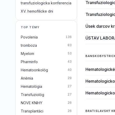
Transfuziologi
transfuziologicka konferencia
XV. hemofilicke dni
Transfuziologi
Úsek darcov kr
TOP TÉMY
Povolenia
136
ÚSTAV LABOR
tromboza
83
Myelom
53
BANSKOBYSTRIC
Pharminfo
43
Hematologické
Hematoonkológ
40
Anémia
29
Hematologicko 
Hematológia
27
Hematologicko 
Transfuziológ
27
NOVE KNIHY
26
Transplantáci
26
BRATISLAVSKÝ K