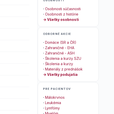
OSOBNOSTI
·
Osobnosti súčasnosti
·
Osobnosti z histórie
→ Všetky osobnosti
ODBORNÉ AKCIE
·
Domáce (SR a ČR)
·
Zahraničné - EHA
·
Zahraničné - ASH
·
Školenia a kurzy SZU
·
Školenia a kurzy
·
Materiály z prednášok
→ Všetky podujatia
PRE PACIENTOV
·
Málokrvnos
·
Leukémia
·
Lymfómy
·
Myelóm