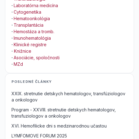
·
Laboratórna medicína
·
Cytogenetika
·
Hematoonkológia
·
Transplantácia
·
Hemostáza a tromb.
·
Imunohematológia
·
Klinické registre
·
Knižnice
·
Asociácie, spoločnosti
·
MZd
POSLEDNÉ ČLÁNKY
XXIX. stretnutie detskych hematologov, transfúziologov
a onkologov
Program - XXVIII. stretnutie detskych hematologov,
transfuziologov a onkologov
XVI. Hemofilicke dni s medzinarodnou učastou
LYMFOMOVE FORUM 2025