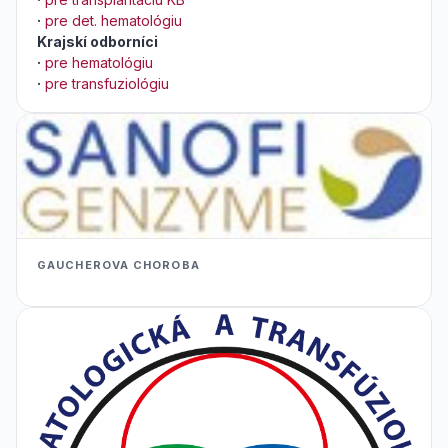
·
pre det. hematológiu
Krajskí odborníci
·
pre hematológiu
·
pre transfuziológiu
GAUCHEROVA CHOROBA