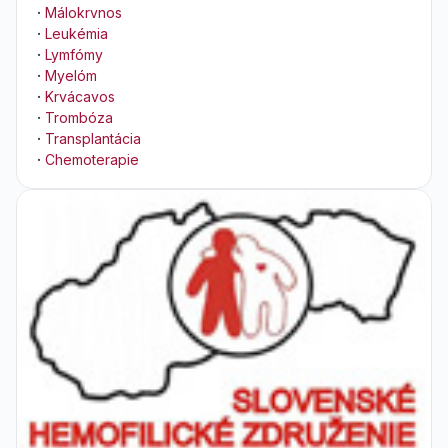
·
Málokrvnos
·
Leukémia
·
Lymfómy
·
Myelóm
·
Krvácavos
·
Trombóza
·
Transplantácia
·
Chemoterapie