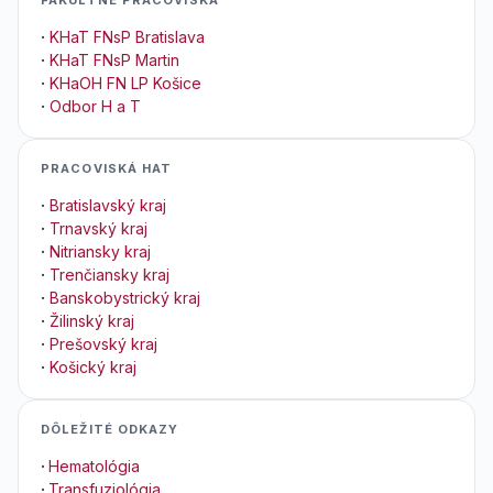
·
KHaT FNsP Bratislava
·
KHaT FNsP Martin
·
KHaOH FN LP Košice
·
Odbor H a T
PRACOVISKÁ HAT
·
Bratislavský kraj
·
Trnavský kraj
·
Nitriansky kraj
·
Trenčiansky kraj
·
Banskobystrický kraj
·
Žilinský kraj
·
Prešovský kraj
·
Košický kraj
DÔLEŽITÉ ODKAZY
·
Hematológia
·
Transfuziológia