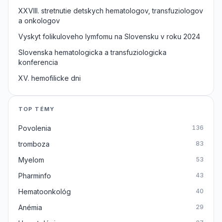
XXVIII. stretnutie detskych hematologov, transfuziologov
a onkologov
Vyskyt folikuloveho lymfomu na Slovensku v roku 2024
Slovenska hematologicka a transfuziologicka
konferencia
XV. hemofilicke dni
TOP TÉMY
Povolenia
136
tromboza
83
Myelom
53
Pharminfo
43
Hematoonkológ
40
Anémia
29