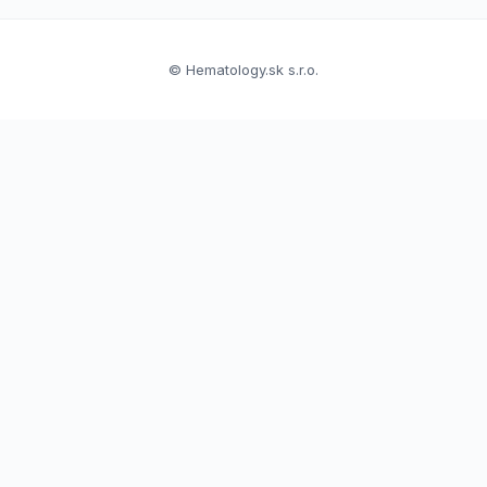
© Hematology.sk s.r.o.