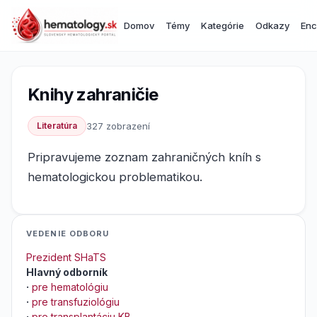
Domov
Témy
Kategórie
Odkazy
Enc
Knihy zahraničie
Literatúra
327 zobrazení
Pripravujeme zoznam zahraničných kníh s
hematologickou problematikou.
VEDENIE ODBORU
Prezident SHaTS
Hlavný odborník
·
pre hematológiu
·
pre transfuziológiu
·
pre transplantáciu KB