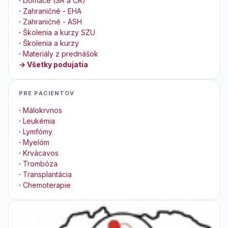
·
Domáce (SR a ČR)
·
Zahraničné - EHA
·
Zahraničné - ASH
·
Školenia a kurzy SZU
·
Školenia a kurzy
·
Materiály z prednášok
→ Všetky podujatia
PRE PACIENTOV
·
Málokrvnos
·
Leukémia
·
Lymfómy
·
Myelóm
·
Krvácavos
·
Trombóza
·
Transplantácia
·
Chemoterapie