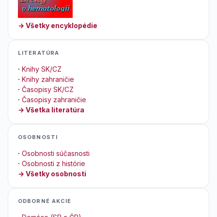
→ Všetky encyklopédie
LITERATÚRA
·
Knihy SK/CZ
·
Knihy zahraničie
·
Časopisy SK/CZ
·
Časopisy zahraničie
→ Všetka literatúra
OSOBNOSTI
·
Osobnosti súčasnosti
·
Osobnosti z histórie
→ Všetky osobnosti
ODBORNÉ AKCIE