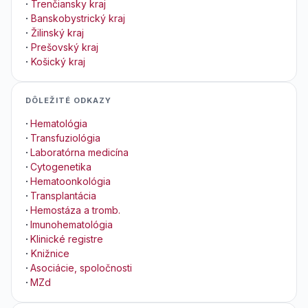
·
Trenčiansky kraj
·
Banskobystrický kraj
·
Žilinský kraj
·
Prešovský kraj
·
Košický kraj
DÔLEŽITÉ ODKAZY
·
Hematológia
·
Transfuziológia
·
Laboratórna medicína
·
Cytogenetika
·
Hematoonkológia
·
Transplantácia
·
Hemostáza a tromb.
·
Imunohematológia
·
Klinické registre
·
Knižnice
·
Asociácie, spoločnosti
·
MZd