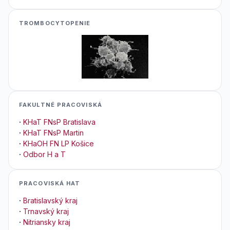
TROMBOCYTOPENIE
FAKULTNÉ PRACOVISKÁ
·
KHaT FNsP Bratislava
·
KHaT FNsP Martin
·
KHaOH FN LP Košice
·
Odbor H a T
PRACOVISKÁ HAT
·
Bratislavský kraj
·
Trnavský kraj
·
Nitriansky kraj