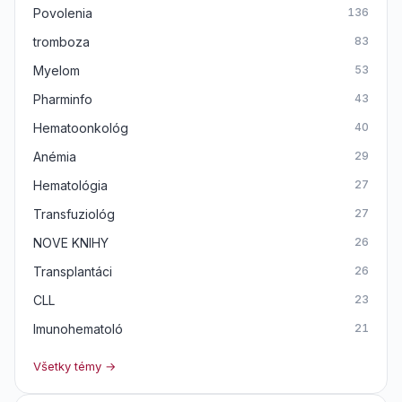
Povolenia
136
tromboza
83
Myelom
53
Pharminfo
43
Hematoonkológ
40
Anémia
29
Hematológia
27
Transfuziológ
27
NOVE KNIHY
26
Transplantáci
26
CLL
23
Imunohematoló
21
Všetky témy →