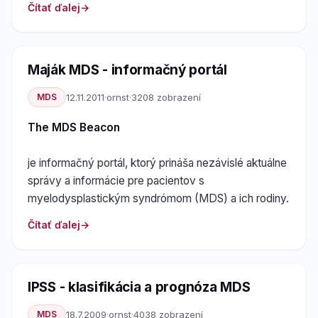
Čítať ďalej
Maják MDS - informačný portál
MDS
12.11.2011
·
ornst
·
3208 zobrazení
The MDS Beacon
je informačný portál, ktorý prináša nezávislé aktuálne
správy a informácie pre pacientov s
myelodysplastickým syndrómom (MDS) a ich rodiny.
Čítať ďalej
IPSS - klasifikácia a prognóza MDS
MDS
18.7.2009
·
ornst
·
4038 zobrazení