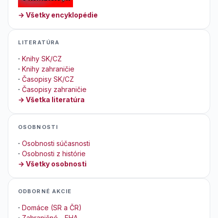
→ Všetky encyklopédie
LITERATÚRA
·
Knihy SK/CZ
·
Knihy zahraničie
·
Časopisy SK/CZ
·
Časopisy zahraničie
→ Všetka literatúra
OSOBNOSTI
·
Osobnosti súčasnosti
·
Osobnosti z histórie
→ Všetky osobnosti
ODBORNÉ AKCIE
·
Domáce (SR a ČR)
·
Zahraničné - EHA