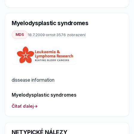
Myelodysplastic syndromes
MDS
18.7.2009
·
ornst
·
3576 zobrazení
dissease information
Myelodysplastic syndromes
Čítať ďalej
NETYPICKÉ NÁLEZY