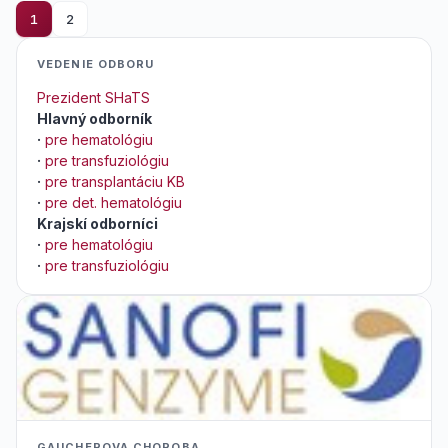
1
2
VEDENIE ODBORU
Prezident SHaTS
Hlavný odborník
·
pre hematológiu
·
pre transfuziológiu
·
pre transplantáciu KB
·
pre det. hematológiu
Krajskí odborníci
·
pre hematológiu
·
pre transfuziológiu
GAUCHEROVA CHOROBA