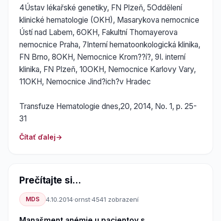
4Ústav lékařské genetiky, FN Plzeň, 5Oddělení
klinické hematologie (OKH), Masarykova nemocnice
Ústí nad Labem, 6OKH, Fakultní Thomayerova
nemocnice Praha, 7Interní hematoonkologická klinika,
FN Brno, 8OKH, Nemocnice Krom??í?, 9I. interní
klinika, FN Plzeň, 10OKH, Nemocnice Karlovy Vary,
11OKH, Nemocnice Jind?ich?v Hradec
Transfuze Hematologie dnes,20, 2014, No. 1, p. 25-
31
Čítať ďalej
Prečítajte si...
MDS
4.10.2014
·
ornst
·
4541 zobrazení
Manašment anémie u pacientov s