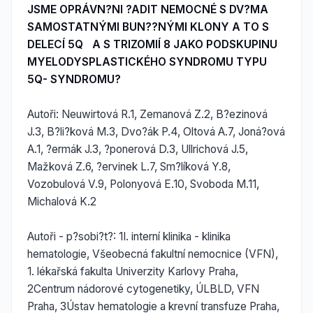
JSME OPRÁVN?NI ?ADIT NEMOCNÉ S DV?MA
SAMOSTATNÝMI BUN??NÝMI KLONY A TO S
DELECÍ 5Q A S TRIZOMIÍ 8 JAKO PODSKUPINU
MYELODYSPLASTICKÉHO SYNDROMU TYPU
5Q- SYNDROMU?
Autoři: Neuwirtová R.1, Zemanová Z.2, B?ezinová
J.3, B?li?ková M.3, Dvo?ák P.4, Oltová A.7, Joná?ová
A.1, ?ermák J.3, ?ponerová D.3, Ullrichová J.5,
Mažková Z.6, ?ervinek L.7, Sm?líková Y.8,
Vozobulová V.9, Polonyová E.10, Svoboda M.11,
Michalová K.2
Autoři - p?sobi?t?: 1I. interní klinika - klinika
hematologie, Všeobecná fakultní nemocnice (VFN),
1. lékařská fakulta Univerzity Karlovy Praha,
2Centrum nádorové cytogenetiky, ÚLBLD, VFN
Praha, 3Ústav hematologie a krevní transfuze Praha,