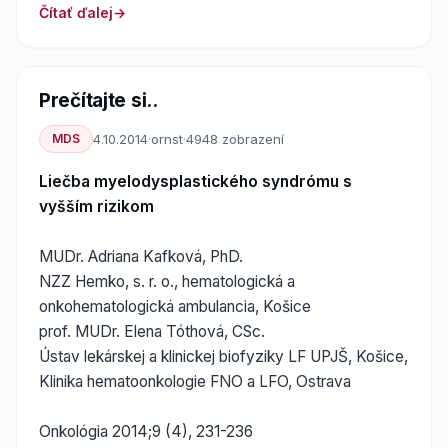
Čítať ďalej
Prečítajte si..
MDS
4.10.2014
·
ornst
·
4948 zobrazení
Liečba myelodysplastického syndrómu s
vyšším rizikom
MUDr. Adriana Kafková, PhD.
NZZ Hemko, s. r. o., hematologická a
onkohematologická ambulancia, Košice
prof. MUDr. Elena Tóthová, CSc.
Ústav lekárskej a klinickej biofyziky LF UPJŠ, Košice,
Klinika hematoonkologie FNO a LFO, Ostrava
Onkológia 2014;9 (4), 231-236