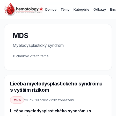
Domov
Témy
Kategórie
Odkazy
Enc
MDS
Myelodysplastický syndrom
11 článkov v tejto téme
Liečba myelodysplastického syndrómu
s vyšším rizikom
MDS
23.7.2018
·
ornst
·
7232 zobrazení
Liečba myelodysplastického syndrómu s