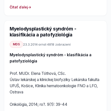
Čítať ďalej
Myelodysplastický syndróm -
klasifikácia a patofyziológia
MDS
23.3.2014
·
ornst
·
4818 zobrazení
Myelodysplastický syndróm - klasifikácia a
patofyziológia
Prof. MUDr. Elena Tóthová, CSc.
Ústav lekárskej a klinickej biofyziky Lekárska fakulta
UPJŠ, Košice, Klinika hematoonkologie FNO a LFO,
Ostrava
Onkológia, 2014; ro?. 9(1): 39-44