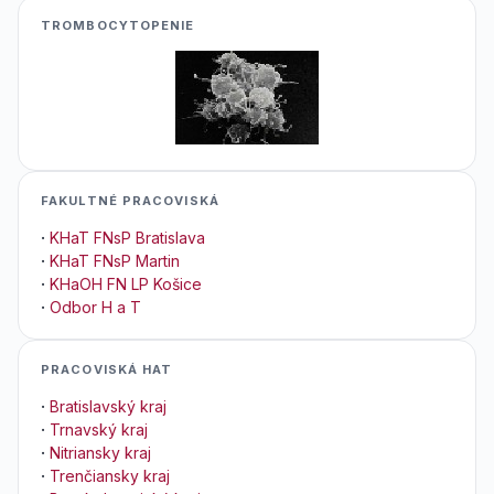
TROMBOCYTOPENIE
FAKULTNÉ PRACOVISKÁ
·
KHaT FNsP Bratislava
·
KHaT FNsP Martin
·
KHaOH FN LP Košice
·
Odbor H a T
PRACOVISKÁ HAT
·
Bratislavský kraj
·
Trnavský kraj
·
Nitriansky kraj
·
Trenčiansky kraj