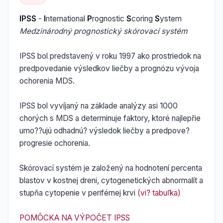
IPSS
-
I
nternational
P
rognostic
S
coring
S
ystem
Medzinárodný prognostický skórovací systém
IPSS bol predstavený v roku 1997 ako prostriedok na
predpovedanie výsledkov liečby a prognózu vývoja
ochorenia MDS.
IPSS bol vyvíjaný na základe analýzy asi 1000
chorých s MDS a determinuje faktory, ktoré najlepřie
umo??ujú odhadnú? výsledok liečby a predpove?
progresie ochorenia.
Skórovací systém je založený na hodnotení percenta
blastov v kostnej dreni, cytogenetických abnormalít a
stupňa cytopenie v periférnej krvi
(vi? tabuľka)
POMÔCKA NA VÝPOČET IPSS