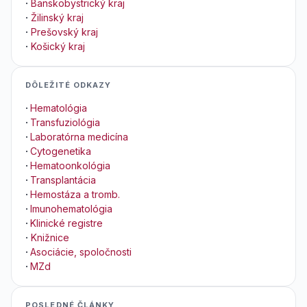
·
Banskobystrický kraj
·
Žilinský kraj
·
Prešovský kraj
·
Košický kraj
DÔLEŽITÉ ODKAZY
·
Hematológia
·
Transfuziológia
·
Laboratórna medicína
·
Cytogenetika
·
Hematoonkológia
·
Transplantácia
·
Hemostáza a tromb.
·
Imunohematológia
·
Klinické registre
·
Knižnice
·
Asociácie, spoločnosti
·
MZd
POSLEDNÉ ČLÁNKY