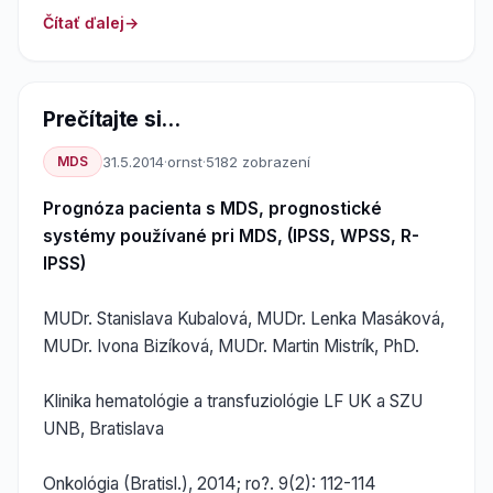
Čítať ďalej
Prečítajte si...
MDS
31.5.2014
·
ornst
·
5182 zobrazení
Prognóza pacienta s MDS, prognostické
systémy používané pri MDS, (IPSS, WPSS, R-
IPSS)
MUDr. Stanislava Kubalová, MUDr. Lenka Masáková,
MUDr. Ivona Bizíková, MUDr. Martin Mistrík, PhD.
Klinika hematológie a transfuziológie LF UK a SZU
UNB, Bratislava
Onkológia (Bratisl.), 2014; ro?. 9(2): 112-114