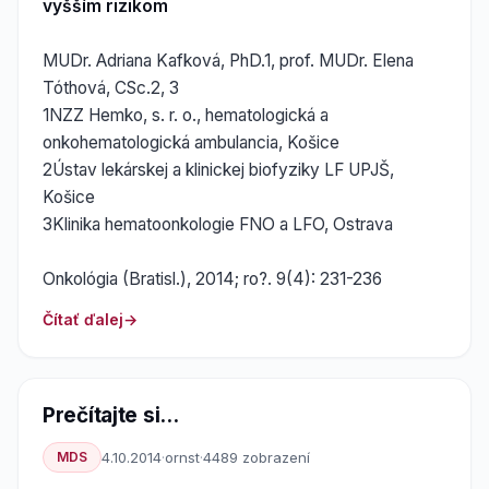
vyšším rizikom
MUDr. Adriana Kafková, PhD.1, prof. MUDr. Elena
Tóthová, CSc.2, 3
1NZZ Hemko, s. r. o., hematologická a
onkohematologická ambulancia, Košice
2Ústav lekárskej a klinickej biofyziky LF UPJŠ,
Košice
3Klinika hematoonkologie FNO a LFO, Ostrava
Onkológia (Bratisl.), 2014; ro?. 9(4): 231-236
Čítať ďalej
Prečítajte si...
MDS
4.10.2014
·
ornst
·
4489 zobrazení