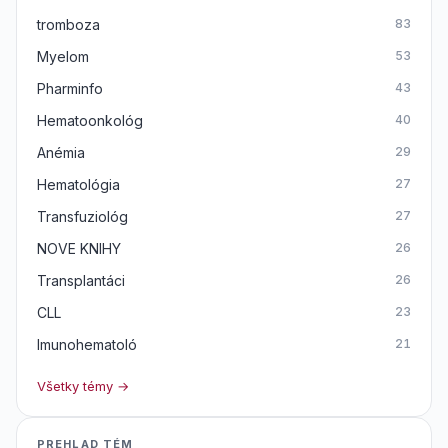
tromboza
83
Myelom
53
Pharminfo
43
Hematoonkológ
40
Anémia
29
Hematológia
27
Transfuziológ
27
NOVE KNIHY
26
Transplantáci
26
CLL
23
Imunohematoló
21
Všetky témy →
PREHLAD TÉM