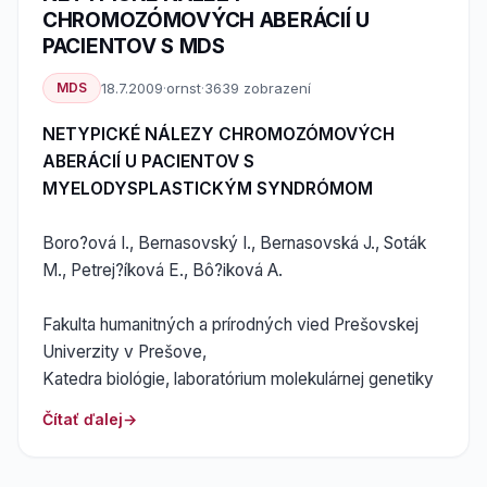
CHROMOZÓMOVÝCH ABERÁCIÍ U
PACIENTOV S MDS
MDS
18.7.2009
·
ornst
·
3639 zobrazení
NETYPICKÉ NÁLEZY CHROMOZÓMOVÝCH
ABERÁCIÍ U PACIENTOV S
MYELODYSPLASTICKÝM SYNDRÓMOM
Boro?ová I., Bernasovský I., Bernasovská J., Soták
M., Petrej?íková E., Bô?iková A.
Fakulta humanitných a prírodných vied Prešovskej
Univerzity v Prešove,
Katedra biológie, laboratórium molekulárnej genetiky
Čítať ďalej