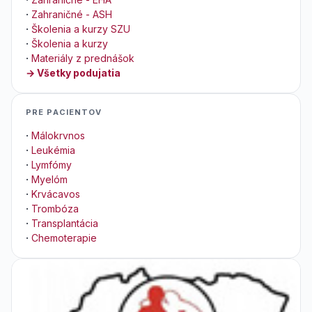
·
Zahraničné - ASH
·
Školenia a kurzy SZU
·
Školenia a kurzy
·
Materiály z prednášok
→ Všetky podujatia
PRE PACIENTOV
·
Málokrvnos
·
Leukémia
·
Lymfómy
·
Myelóm
·
Krvácavos
·
Trombóza
·
Transplantácia
·
Chemoterapie