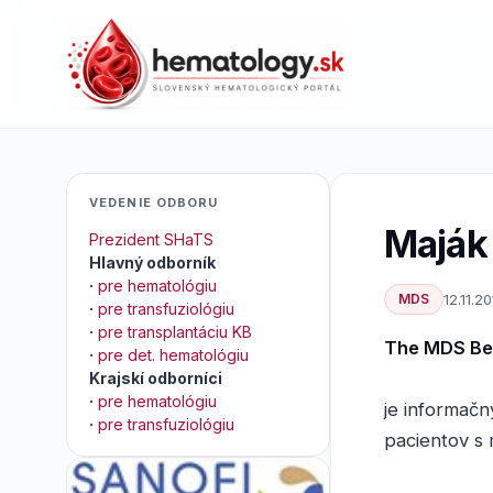
VEDENIE ODBORU
Maják
Prezident SHaTS
Hlavný odborník
·
pre hematológiu
MDS
12.11.2
·
pre transfuziológiu
·
pre transplantáciu KB
The MDS B
·
pre det. hematológiu
Krajskí odborníci
·
pre hematológiu
je informačn
·
pre transfuziológiu
pacientov s