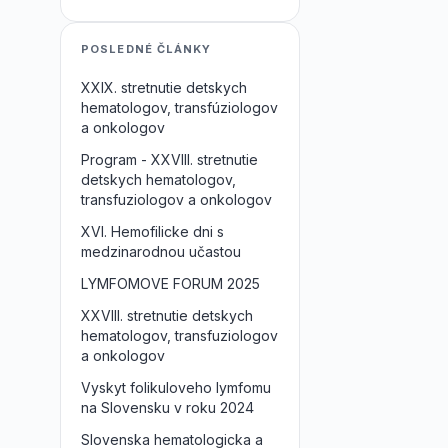
POSLEDNÉ ČLÁNKY
XXIX. stretnutie detskych
hematologov, transfúziologov
a onkologov
Program - XXVIII. stretnutie
detskych hematologov,
transfuziologov a onkologov
XVI. Hemofilicke dni s
medzinarodnou učastou
LYMFOMOVE FORUM 2025
XXVIII. stretnutie detskych
hematologov, transfuziologov
a onkologov
Vyskyt folikuloveho lymfomu
na Slovensku v roku 2024
Slovenska hematologicka a