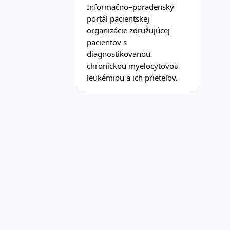
Informačno–poradenský
portál pacientskej
organizácie združujúcej
pacientov s
diagnostikovanou
chronickou myelocytovou
leukémiou a ich prieteľov.