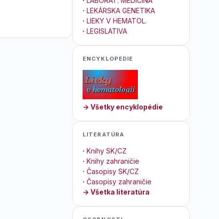
·
LABORAT. MEDICÍNA
·
LEKÁRSKA GENETIKA
·
LIEKY V HEMATOL.
·
LEGISLATIVA
ENCYKLOPEDIE
→ Všetky encyklopédie
LITERATÚRA
·
Knihy SK/CZ
·
Knihy zahraničie
·
Časopisy SK/CZ
·
Časopisy zahraničie
→ Všetka literatúra