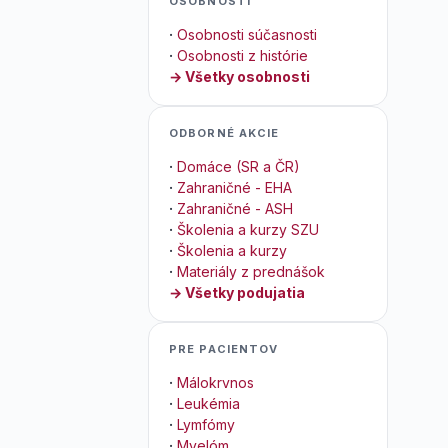
OSOBNOSTI
·
Osobnosti súčasnosti
·
Osobnosti z histórie
→ Všetky osobnosti
ODBORNÉ AKCIE
·
Domáce (SR a ČR)
·
Zahraničné - EHA
·
Zahraničné - ASH
·
Školenia a kurzy SZU
·
Školenia a kurzy
·
Materiály z prednášok
→ Všetky podujatia
PRE PACIENTOV
·
Málokrvnos
·
Leukémia
·
Lymfómy
·
Myelóm