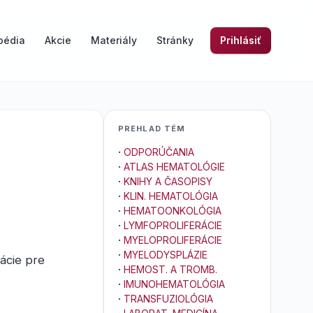
pédia
Akcie
Materiály
Stránky
Prihlásiť
PREHLAD TÉM
·
ODPORÚČANIA
·
ATLAS HEMATOLÓGIE
·
KNIHY A ČASOPISY
·
KLIN. HEMATOLÓGIA
·
HEMATOONKOLÓGIA
·
LYMFOPROLIFERÁCIE
·
MYELOPROLIFERÁCIE
·
MYELODYSPLÁZIE
mácie pre
·
HEMOST. A TROMB.
·
IMUNOHEMATOLÓGIA
·
TRANSFUZIOLÓGIA