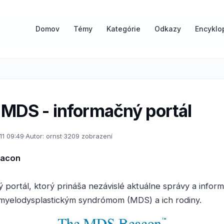
Domov
Témy
Kategórie
Odkazy
Encyklo
 MDS - informačný portál
011 09:49
·
Autor: ornst
·
3209 zobrazení
eacon
ý portál, ktorý prináša nezávislé aktuálne správy a infor
 myelodysplastickým syndrómom (MDS) a ich rodiny.