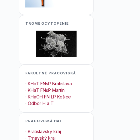
TROMBOCYTOPENIE
FAKULTNÉ PRACOVISKÁ
·
KHaT FNsP Bratislava
·
KHaT FNsP Martin
·
KHaOH FN LP Košice
·
Odbor H a T
PRACOVISKÁ HAT
·
Bratislavský kraj
·
Trnavský kraj