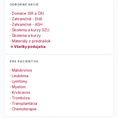
ODBORNÉ AKCIE
·
Domáce (SR a ČR)
·
Zahraničné - EHA
·
Zahraničné - ASH
·
Školenia a kurzy SZU
·
Školenia a kurzy
·
Materiály z prednášok
→ Všetky podujatia
PRE PACIENTOV
·
Málokrvnos
·
Leukémia
·
Lymfómy
·
Myelóm
·
Krvácavos
·
Trombóza
·
Transplantácia
·
Chemoterapie