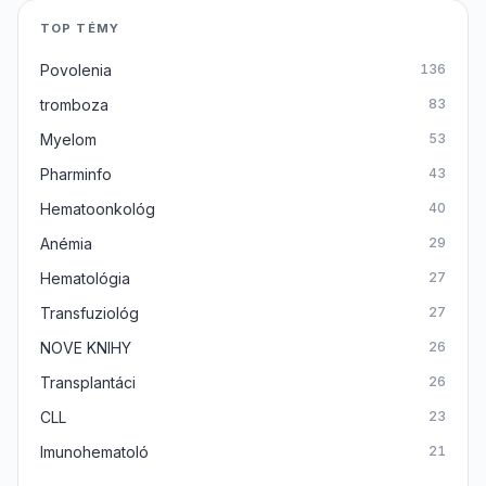
TOP TÉMY
Povolenia
136
tromboza
83
Myelom
53
Pharminfo
43
Hematoonkológ
40
Anémia
29
Hematológia
27
Transfuziológ
27
NOVE KNIHY
26
Transplantáci
26
CLL
23
Imunohematoló
21