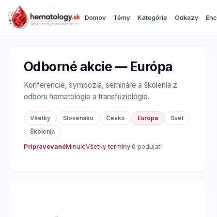
Domov
Témy
Kategórie
Odkazy
Enc
Odborné akcie — Európa
Konferencie, sympóziá, semináre a školenia z
odboru hematológie a transfuziológie.
Všetky
Slovensko
Česko
Európa
Svet
Školenia
Pripravované
Minulé
Všetky termíny
·
0 podujatí