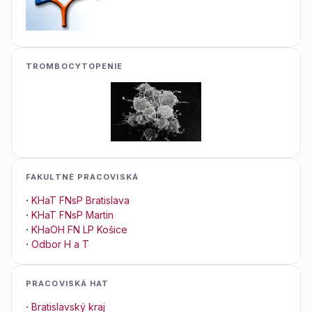
TROMBOCYTOPENIE
FAKULTNÉ PRACOVISKÁ
·
KHaT FNsP Bratislava
·
KHaT FNsP Martin
·
KHaOH FN LP Košice
·
Odbor H a T
PRACOVISKÁ HAT
·
Bratislavský kraj