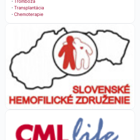
·
Trombóza
·
Transplantácia
·
Chemoterapie