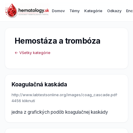
Domov
Témy
Kategórie
Odkazy
Enc
Hemostáza a trombóza
← Všetky kategórie
Koagulačná kaskáda
http://www.labtestsonline.org/images/coag_cascade.pdf
·
4456 kliknutí
jedna z grafických podôb koagulačnej kaskády