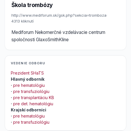
Škola trombózy
http://www.mediforum.sk/gsk.php?sekcia=tromboza
·
4313 kliknutí
Mediforum Nekomerčné vzdelávacie centrum
spoločnosti GlaxoSmithKline
VEDENIE ODBORU
Prezident SHaTS
Hlavný odborník
·
pre hematológiu
·
pre transfuziológiu
·
pre transplantáciu KB
·
pre det. hematológiu
Krajskí odborníci
·
pre hematológiu
·
pre transfuziológiu