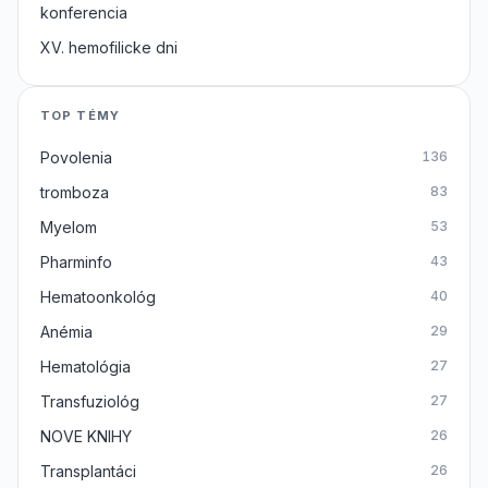
konferencia
XV. hemofilicke dni
TOP TÉMY
Povolenia
136
tromboza
83
Myelom
53
Pharminfo
43
Hematoonkológ
40
Anémia
29
Hematológia
27
Transfuziológ
27
NOVE KNIHY
26
Transplantáci
26