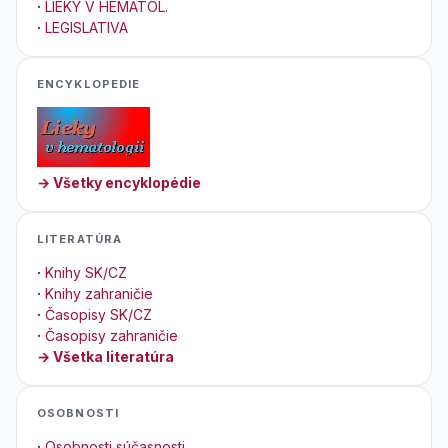
·
LIEKY V HEMATOL.
·
LEGISLATIVA
ENCYKLOPEDIE
→ Všetky encyklopédie
LITERATÚRA
·
Knihy SK/CZ
·
Knihy zahraničie
·
Časopisy SK/CZ
·
Časopisy zahraničie
→ Všetka literatúra
OSOBNOSTI
·
Osobnosti súčasnosti