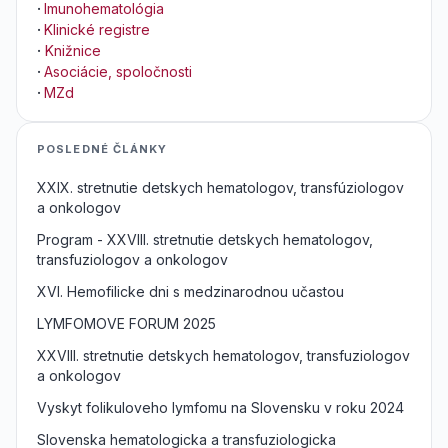
·
Imunohematológia
·
Klinické registre
·
Knižnice
·
Asociácie, spoločnosti
·
MZd
POSLEDNÉ ČLÁNKY
XXIX. stretnutie detskych hematologov, transfúziologov
a onkologov
Program - XXVIII. stretnutie detskych hematologov,
transfuziologov a onkologov
XVI. Hemofilicke dni s medzinarodnou učastou
LYMFOMOVE FORUM 2025
XXVIII. stretnutie detskych hematologov, transfuziologov
a onkologov
Vyskyt folikuloveho lymfomu na Slovensku v roku 2024
Slovenska hematologicka a transfuziologicka