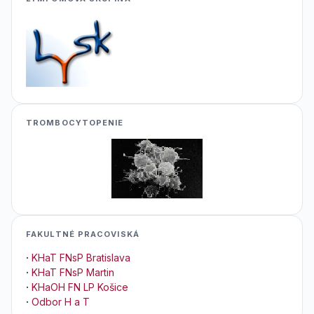
TROMBOCYTOPENIE
FAKULTNÉ PRACOVISKÁ
·
KHaT FNsP Bratislava
·
KHaT FNsP Martin
·
KHaOH FN LP Košice
·
Odbor H a T