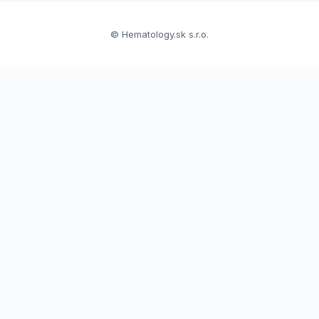
© Hematology.sk s.r.o.