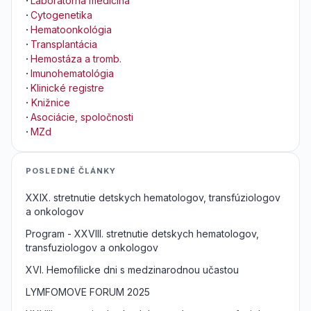
·
Laboratórna medicína
·
Cytogenetika
·
Hematoonkológia
·
Transplantácia
·
Hemostáza a tromb.
·
Imunohematológia
·
Klinické registre
·
Knižnice
·
Asociácie, spoločnosti
·
MZd
POSLEDNÉ ČLÁNKY
XXIX. stretnutie detskych hematologov, transfúziologov
a onkologov
Program - XXVIII. stretnutie detskych hematologov,
transfuziologov a onkologov
XVI. Hemofilicke dni s medzinarodnou učastou
LYMFOMOVE FORUM 2025