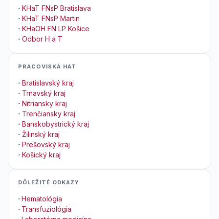
·
KHaT FNsP Bratislava
·
KHaT FNsP Martin
·
KHaOH FN LP Košice
·
Odbor H a T
PRACOVISKÁ HAT
·
Bratislavský kraj
·
Trnavský kraj
·
Nitriansky kraj
·
Trenčiansky kraj
·
Banskobystrický kraj
·
Žilinský kraj
·
Prešovský kraj
·
Košický kraj
DÔLEŽITÉ ODKAZY
·
Hematológia
·
Transfuziológia