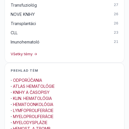
Transfuziológ
27
NOVE KNIHY
26
Transplantáci
26
CLL
23
Imunohematoló
21
Všetky témy →
PREHLAD TÉM
·
ODPORÚČANIA
·
ATLAS HEMATOLÓGIE
·
KNIHY A ČASOPISY
·
KLIN. HEMATOLÓGIA
·
HEMATOONKOLÓGIA
·
LYMFOPROLIFERÁCIE
·
MYELOPROLIFERÁCIE
·
MYELODYSPLÁZIE
·
HEMOST. A TROMB.