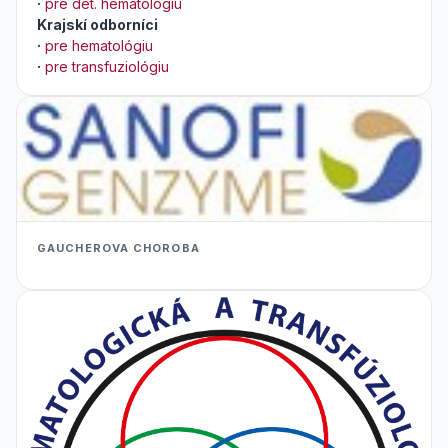
·
pre det. hematológiu
Krajskí odborníci
·
pre hematológiu
·
pre transfuziológiu
GAUCHEROVA CHOROBA