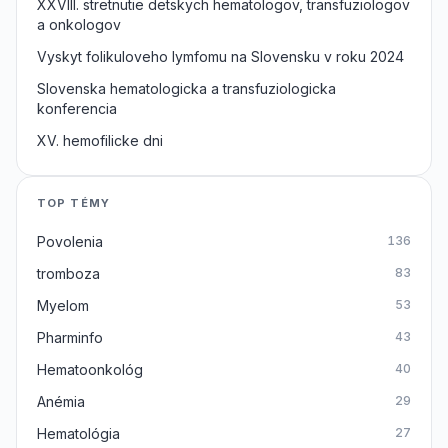
XXVIII. stretnutie detskych hematologov, transfuziologov
a onkologov
Vyskyt folikuloveho lymfomu na Slovensku v roku 2024
Slovenska hematologicka a transfuziologicka
konferencia
XV. hemofilicke dni
TOP TÉMY
Povolenia
136
tromboza
83
Myelom
53
Pharminfo
43
Hematoonkológ
40
Anémia
29
Hematológia
27