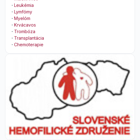
·
Leukémia
·
Lymfómy
·
Myelóm
·
Krvácavos
·
Trombóza
·
Transplantácia
·
Chemoterapie