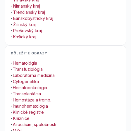
·
Nitriansky kraj
·
Trenčiansky kraj
·
Banskobystrický kraj
·
Žilinský kraj
·
Prešovský kraj
·
Košický kraj
DÔLEŽITÉ ODKAZY
·
Hematológia
·
Transfuziológia
·
Laboratórna medicína
·
Cytogenetika
·
Hematoonkológia
·
Transplantácia
·
Hemostáza a tromb.
·
Imunohematológia
·
Klinické registre
·
Knižnice
·
Asociácie, spoločnosti
·
MZd