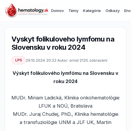
Domov
Témy
Kategórie
Odkazy
Enc
Vyskyt folikuloveho lymfomu na
Slovensku v roku 2024
LPS
29.10.2024 20:22
·
Autor: ornst
·
2125 zobrazení
Výskyt folikulového lymfómu na Slovensku v
roku 2024
MUDr. Miriam Ladická, Klinika onkohematológie
LFUK a NOÚ, Bratislava
MUDr. Juraj Chudej, PhD., Klinika hematológie
a transfuziológie UNM a JLF UK, Martin