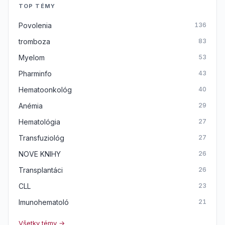
TOP TÉMY
Povolenia
136
tromboza
83
Myelom
53
Pharminfo
43
Hematoonkológ
40
Anémia
29
Hematológia
27
Transfuziológ
27
NOVE KNIHY
26
Transplantáci
26
CLL
23
Imunohematoló
21
Všetky témy →