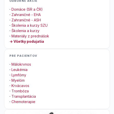
ODBORNÉ AKCIE
·
Domáce (SR a ČR)
·
Zahraničné - EHA
·
Zahraničné - ASH
·
Školenia a kurzy SZU
·
Školenia a kurzy
·
Materiály z prednášok
→ Všetky podujatia
PRE PACIENTOV
·
Málokrvnos
·
Leukémia
·
Lymfómy
·
Myelóm
·
Krvácavos
·
Trombóza
·
Transplantácia
·
Chemoterapie