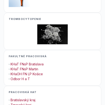
TROMBOCYTOPENIE
FAKULTNÉ PRACOVISKÁ
·
KHaT FNsP Bratislava
·
KHaT FNsP Martin
·
KHaOH FN LP Košice
·
Odbor H a T
PRACOVISKÁ HAT
·
Bratislavský kraj
·
Trnavský kraj