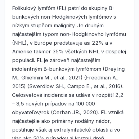
Folikulový lymfóm (FL) patrí do skupiny B-
bunkových non-Hodgkinových lymfómov s
nízkym stupňom malignity. Je druhým
najčastejším typom non-Hodgkinovho lymfómu
(NHL), v Európe predstavuje asi 22% a v
Amerike takmer 35% všetkých NHL v dospelej
populácii. FL je zároveň najčastejším
indolentným B-bunkovým lymfómom (Dreyling
M., Ghielmini M., et al., 2021) (Freedman A.,
2015) (Swerdlow SH., Campo E., et al., 2016).
Celosvetová incidencia sa udáva v rozpätí 2,2
– 3,5 nových prípadov na 100 000
obyvateľov/rok (Cerhan JR., 2020). FL vzniká
najčastejšie ako primárny nodálny nádor,
postihuje však aj extralymfatické oblasti a vo
viac ako 50% prípadov aj kostnú dreň.