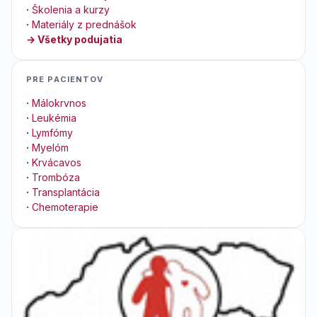
·
Školenia a kurzy
·
Materiály z prednášok
→ Všetky podujatia
PRE PACIENTOV
·
Málokrvnos
·
Leukémia
·
Lymfómy
·
Myelóm
·
Krvácavos
·
Trombóza
·
Transplantácia
·
Chemoterapie