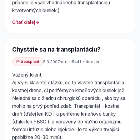
prípade je však vhodná liečba transplantáciou
krvotvorných buniek.)
Čítať ďalej
Chystáte sa na transplantáciu?
P-transplant
5.3.2007
·
ornst
·
5441 zobrazení
Vážený klient,
Aj Vy si kladiete otázku, čo to vlastne transplantácia
kostnej drene, či periférnych kmeňových buniek jež
Nejedná sa o žiadnu chirurgickú operáciu , ako by sa
mohlo na prvý pohľad zdaž. Transplantát - kostná
dreň (ďalej len KD ) a periférne kmeňové bunky
(ďalej len PBSC ) je vpravený do Vá?ho organizmu
formou infúzie alebo injekcie. Je to výkon trvajúci
ppribližne 20-30 minút.