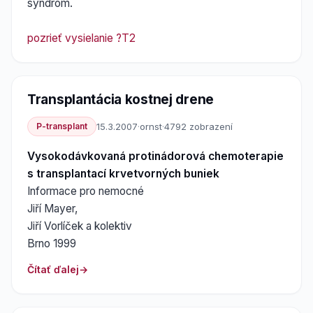
syndrom.
pozrieť vysielanie ?T2
Transplantácia kostnej drene
P-transplant
15.3.2007
·
ornst
·
4792 zobrazení
Vysokodávkovaná protinádorová chemoterapie
s transplantací krvetvorných buniek
Informace pro nemocné
Jiří Mayer,
Jiří Vorlíček a kolektiv
Brno 1999
Čítať ďalej