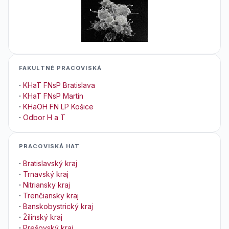
FAKULTNÉ PRACOVISKÁ
·
KHaT FNsP Bratislava
·
KHaT FNsP Martin
·
KHaOH FN LP Košice
·
Odbor H a T
PRACOVISKÁ HAT
·
Bratislavský kraj
·
Trnavský kraj
·
Nitriansky kraj
·
Trenčiansky kraj
·
Banskobystrický kraj
·
Žilinský kraj
·
Prešovský kraj