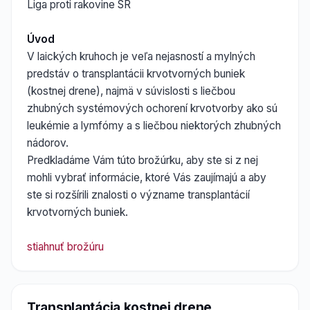
Liga proti rakovine SR
Úvod
V laických kruhoch je veľa nejasností a mylných
predstáv o transplantácii krvotvorných buniek
(kostnej drene), najmä v súvislosti s liečbou
zhubných systémových ochorení krvotvorby ako sú
leukémie a lymfómy a s liečbou niektorých zhubných
nádorov.
Predkladáme Vám túto brožúrku, aby ste si z nej
mohli vybrať informácie, ktoré Vás zaujímajú a aby
ste si rozšírili znalosti o význame transplantácií
krvotvorných buniek.
stiahnuť brožúru
Transplantácia kostnej drene