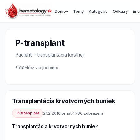
Domov
Témy
Kategórie
Odkazy
Enc
P-transplant
Pacienti - transplantácia kostnej
6 článkov v tejto téme
Transplantácia krvotvorných buniek
P-transplant
21.2.2010
·
ornst
·
4786 zobrazení
Transplantácia krvotvorných buniek