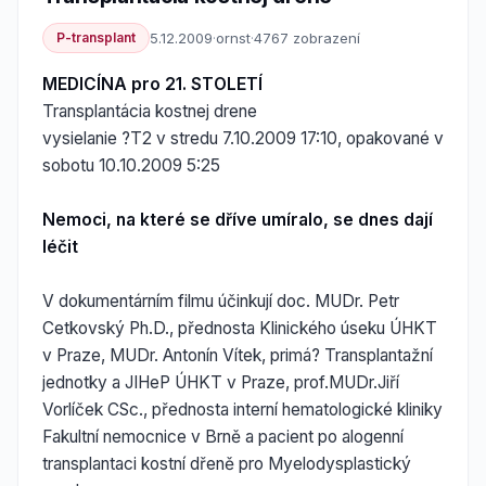
P-transplant
5.12.2009
·
ornst
·
4767 zobrazení
MEDICÍNA pro 21. STOLETÍ
Transplantácia kostnej drene
vysielanie ?T2 v stredu 7.10.2009 17:10, opakované v
sobotu 10.10.2009 5:25
Nemoci, na které se dříve umíralo, se dnes dají
léčit
V dokumentárním filmu účinkují doc. MUDr. Petr
Cetkovský Ph.D., přednosta Klinického úseku ÚHKT
v Praze, MUDr. Antonín Vítek, primá? Transplantažní
jednotky a JIHeP ÚHKT v Praze, prof.MUDr.Jiří
Vorlíček CSc., přednosta interní hematologické kliniky
Fakultní nemocnice v Brně a pacient po alogenní
transplantaci kostní dřeně pro Myelodysplastický