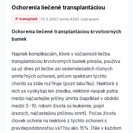
Ochorenia liečené transplantáciou
P-transplant
13.3.2007
·
ornst
·
4265 zobrazení
Ochorenia liečené transplantáciou krvotvorných
buniek
Napriek komplikáciám, ktoré v súčasnosti liečba
transplantáciou krvotvorných buniek prináša, používa
sa už dnes pri liečbe asi sedemdesiatich rôznych
smrte?ných ochorení, pričom spektrum týchto
chorôb sa stále roz?iruje (pozri tabu?ku). Niektoré z
nich sa vyskytujú len zriedka, niektoré naopak patria
medzi najčastejšie príčiny úmrtia (napríklad v období
medzi 3.-10. rokom života sú leukémie, popri
úrazoch, najčastejšou príčinou smrti). Počas života
človek ochorie na niektoré z týchto ochorení s
pravdepodobnosťou vä??ou ako 15%. (Nie v každom