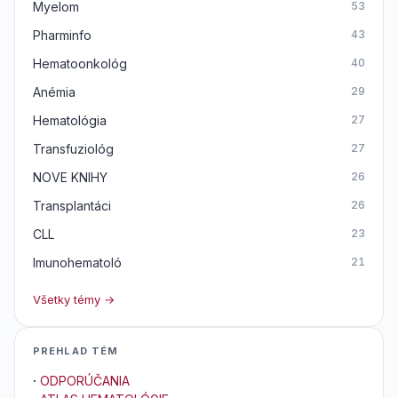
Myelom
53
Pharminfo
43
Hematoonkológ
40
Anémia
29
Hematológia
27
Transfuziológ
27
NOVE KNIHY
26
Transplantáci
26
CLL
23
Imunohematoló
21
Všetky témy →
PREHLAD TÉM
·
ODPORÚČANIA