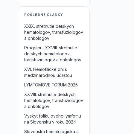
POSLEDNÉ ČLÁNKY
XXIX. stretnutie detskych
hematologov, transfúziologov
a onkologov
Program - XXVIII. stretnutie
detskych hematologov,
transfuziologov a onkologov
XVI. Hemofilicke dni s
medzinarodnou učastou
LYMFOMOVE FORUM 2025
XXVIII. stretnutie detskych
hematologov, transfuziologov
a onkologov
Vyskyt folikuloveho lymfomu
na Slovensku v roku 2024
Slovenska hematologicka a