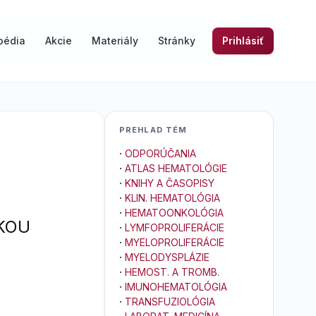
pédia
Akcie
Materiály
Stránky
Prihlásiť
PREHLAD TÉM
·
ODPORÚČANIA
·
ATLAS HEMATOLÓGIE
·
KNIHY A ČASOPISY
·
KLIN. HEMATOLÓGIA
·
HEMATOONKOLÓGIA
KOU
·
LYMFOPROLIFERÁCIE
·
MYELOPROLIFERÁCIE
·
MYELODYSPLÁZIE
·
HEMOST. A TROMB.
·
IMUNOHEMATOLÓGIA
·
TRANSFUZIOLÓGIA