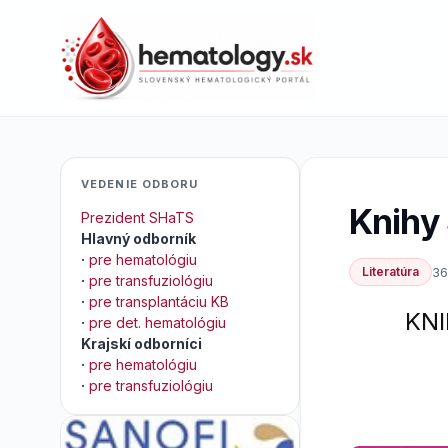
VEDENIE ODBORU
Knihy
Prezident SHaTS
Hlavný odborník
·
pre hematológiu
Literatúra
36
·
pre transfuziológiu
·
pre transplantáciu KB
KN
·
pre det. hematológiu
Krajskí odborníci
·
pre hematológiu
·
pre transfuziológiu