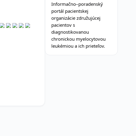
Informačno–poradenský
portál pacientskej
organizácie združujúcej
pacientov s
diagnostikovanou
chronickou myelocytovou
leukémiou a ich prieteľov.