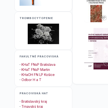
TROMBOCYTOPENIE
FAKULTNÉ PRACOVISKÁ
·
KHaT FNsP Bratislava
·
KHaT FNsP Martin
·
KHaOH FN LP Košice
·
Odbor H a T
PRACOVISKÁ HAT
·
Bratislavský kraj
·
Trnavský kraj