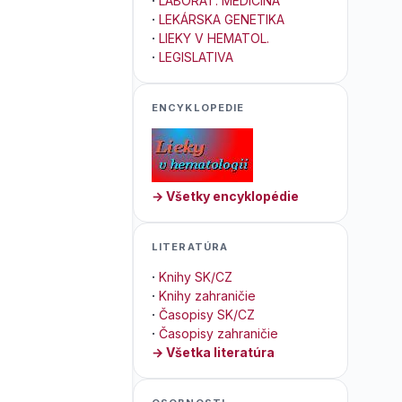
·
LABORAT. MEDICÍNA
·
LEKÁRSKA GENETIKA
·
LIEKY V HEMATOL.
·
LEGISLATIVA
ENCYKLOPEDIE
→ Všetky encyklopédie
LITERATÚRA
·
Knihy SK/CZ
·
Knihy zahraničie
·
Časopisy SK/CZ
·
Časopisy zahraničie
→ Všetka literatúra