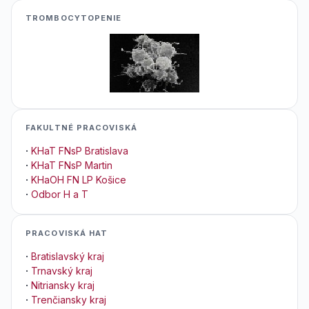
TROMBOCYTOPENIE
FAKULTNÉ PRACOVISKÁ
·
KHaT FNsP Bratislava
·
KHaT FNsP Martin
·
KHaOH FN LP Košice
·
Odbor H a T
PRACOVISKÁ HAT
·
Bratislavský kraj
·
Trnavský kraj
·
Nitriansky kraj
·
Trenčiansky kraj