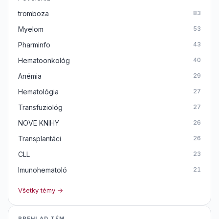
tromboza
83
Myelom
53
Pharminfo
43
Hematoonkológ
40
Anémia
29
Hematológia
27
Transfuziológ
27
NOVE KNIHY
26
Transplantáci
26
CLL
23
Imunohematoló
21
Všetky témy →
PREHLAD TÉM