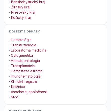
·
Banskobystrický kraj
·
Žilinský kraj
·
Prešovský kraj
·
Košický kraj
DÔLEŽITÉ ODKAZY
·
Hematológia
·
Transfuziológia
·
Laboratórna medicína
·
Cytogenetika
·
Hematoonkológia
·
Transplantácia
·
Hemostáza a tromb.
·
Imunohematológia
·
Klinické registre
·
Knižnice
·
Asociácie, spoločnosti
·
MZd
POSLEDNÉ ČLÁNKY