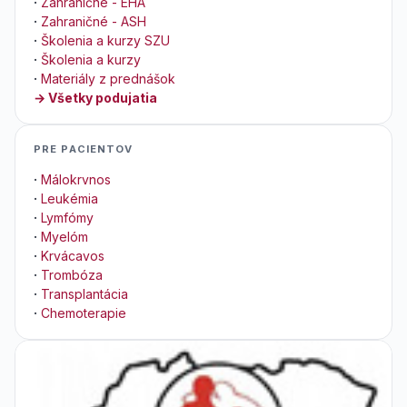
·
Zahraničné - EHA
·
Zahraničné - ASH
·
Školenia a kurzy SZU
·
Školenia a kurzy
·
Materiály z prednášok
→ Všetky podujatia
PRE PACIENTOV
·
Málokrvnos
·
Leukémia
·
Lymfómy
·
Myelóm
·
Krvácavos
·
Trombóza
·
Transplantácia
·
Chemoterapie