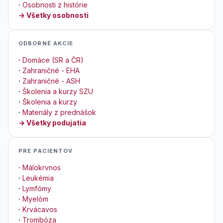
·
Osobnosti z histórie
→ Všetky osobnosti
ODBORNÉ AKCIE
·
Domáce (SR a ČR)
·
Zahraničné - EHA
·
Zahraničné - ASH
·
Školenia a kurzy SZU
·
Školenia a kurzy
·
Materiály z prednášok
→ Všetky podujatia
PRE PACIENTOV
·
Málokrvnos
·
Leukémia
·
Lymfómy
·
Myelóm
·
Krvácavos
·
Trombóza