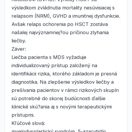
výsledkom zvládnutia mortality nesúvisiacej s
relapsom (NRM), GVHD a imunitnej dysfunkcie.
Avšak relaps ochorenia po HSCT zostáva
našalej najvýznamnej?ou príčinou zlyhania
liečby.
Záver:
Liečba pacienta s MDS vyžaduje
individualizovaný prístup založený na
identifikácii rizika, ktorého základom je presná
diagnostika. Na zlepšenie výsledkov liečby a
prešívania pacientov v rámci rizikových skupín
sú potrebné do skorej budúcnosti ďalšie
klinické skú?ania aj s novými terapeutickými
prístupmi.
Kľúčové slová:
myelodysplastický syndróm, 5-azacytidín,