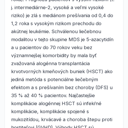
j. intermediárne-2, vysoké a veľmi vysoké
riziko) je zlá s mediánom prešívania od 0,4 do
1,2 roka s vysokým rizikom prechodu do
akútnej leukémie. Schválenou liečebnou
modalitou v tejto skupine MDS je 5-azacytidín
a u pacientov do 70 rokov veku bez
významnejšej komorbidity by mala byť
zvažovaná alogénna transplantácia
krvotvorných kmeňových buniek (HSCT) ako
jediná metóda s potenciálne liečebným
efektom a s prešívaním bez choroby (DFS) u
35 % až 40 % pacientov. Najčastejšie
komplikácie alogénnej HSCT sú infekŕné
komplikácie, komplikácie spojené s
mukozitídou, krvácavé a choroba štepu proti
hostiteľovi (GVHD). Výhody HSCT sú