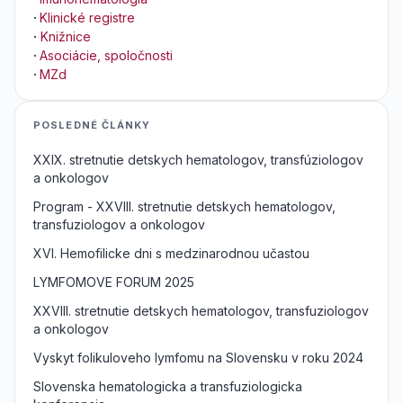
·
Klinické registre
·
Knižnice
·
Asociácie, spoločnosti
·
MZd
POSLEDNÉ ČLÁNKY
XXIX. stretnutie detskych hematologov, transfúziologov
a onkologov
Program - XXVIII. stretnutie detskych hematologov,
transfuziologov a onkologov
XVI. Hemofilicke dni s medzinarodnou učastou
LYMFOMOVE FORUM 2025
XXVIII. stretnutie detskych hematologov, transfuziologov
a onkologov
Vyskyt folikuloveho lymfomu na Slovensku v roku 2024
Slovenska hematologicka a transfuziologicka