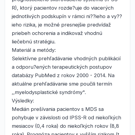
R), ktorý pacientov rozde?uje do viacerých
jednotlivých podskupín v rámci ni??ieho a vy??
ieho rizika, je možné presnejšie predvídaž
priebeh ochorenia a indikovaž vhodnú
liečebnú stratégiu.
Materiál a metódy:
Selektívne prehľadávanie vhodných publikácií
a odporu?ených terapeutických postupov
databázy PubMed z rokov 2000 - 2014. Na
aktuálne prehľadávanie sme poučili termín
,,myelodysplastické syndrómy".
Výsledky:
Medián prešívania pacientov s MDS sa
pohybuje v závislosti od IPSS-R od niekoľkých
mesiacov (0,4 roka) do niekoľkých rokov (8,8
roka). Prognóza pacientov s vyšším rizikom (t.