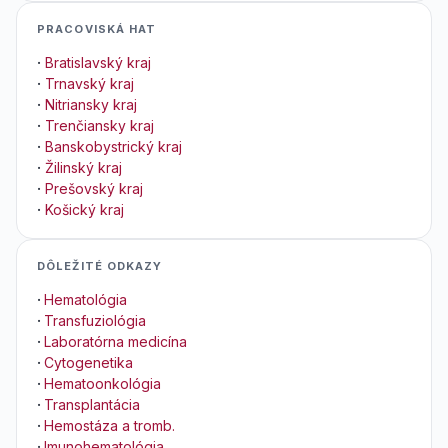
PRACOVISKÁ HAT
·
Bratislavský kraj
·
Trnavský kraj
·
Nitriansky kraj
·
Trenčiansky kraj
·
Banskobystrický kraj
·
Žilinský kraj
·
Prešovský kraj
·
Košický kraj
DÔLEŽITÉ ODKAZY
·
Hematológia
·
Transfuziológia
·
Laboratórna medicína
·
Cytogenetika
·
Hematoonkológia
·
Transplantácia
·
Hemostáza a tromb.
·
Imunohematológia