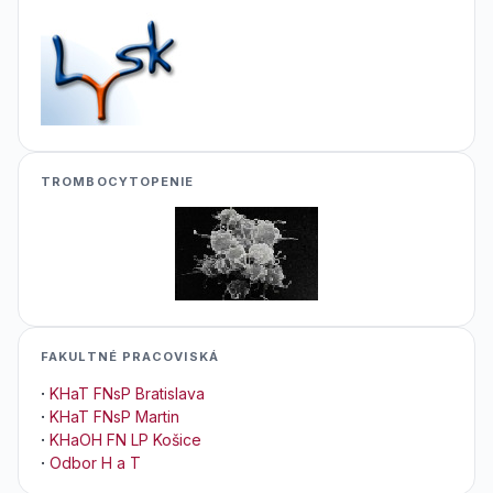
TROMBOCYTOPENIE
FAKULTNÉ PRACOVISKÁ
·
KHaT FNsP Bratislava
·
KHaT FNsP Martin
·
KHaOH FN LP Košice
·
Odbor H a T