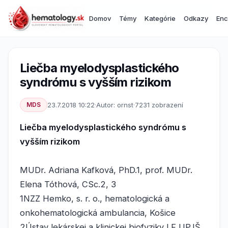
Domov
Témy
Kategórie
Odkazy
Enc
Liečba myelodysplastického
syndrómu s vyšším rizikom
MDS
23.7.2018 10:22
·
Autor: ornst
·
7231 zobrazení
Liečba myelodysplastického syndrómu s
vyšším rizikom
MUDr. Adriana Kafková, PhD.1, prof. MUDr.
Elena Tóthová, CSc.2, 3
1NZZ Hemko, s. r. o., hematologická a
onkohematologická ambulancia, Košice
2Ústav lekárskej a klinickej biofyziky LF UPJŠ,