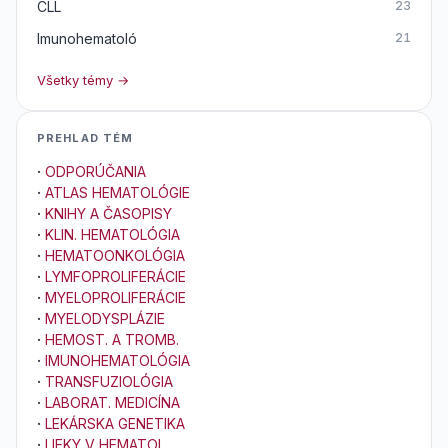
CLL
23
Imunohematoló
21
Všetky témy →
PREHLAD TÉM
·
ODPORÚČANIA
·
ATLAS HEMATOLÓGIE
·
KNIHY A ČASOPISY
·
KLIN. HEMATOLÓGIA
·
HEMATOONKOLÓGIA
·
LYMFOPROLIFERÁCIE
·
MYELOPROLIFERÁCIE
·
MYELODYSPLÁZIE
·
HEMOST. A TROMB.
·
IMUNOHEMATOLÓGIA
·
TRANSFUZIOLÓGIA
·
LABORAT. MEDICÍNA
·
LEKÁRSKA GENETIKA
·
LIEKY V HEMATOL.