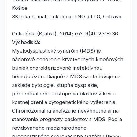
Košice
3Klinika hematoonkologie FNO a LFO, Ostrava
Onkológia (Bratisl.), 2014; ro?. 9(4): 231-236
Východiská:
Myelodysplastický syndróm (MDS) je
nádorové ochorenie krvotvorných kmeňových
buniek charakterizované inefektívnou
hemopoézou. Diagnóza MDS sa stanovuje na
základe cytológie, stupňa dysplázie,
percentuálneho zastúpenia blastov v krvi a
kostnej dreni a cytogenetického vyšetrenia.
Chromozomálna analýza je nevyhnutná aj na
stanovenie prognózy pacientov s MDS. Podľa
revidovaného medzinárodného
prognostického skórovacieho systému (IPSS-