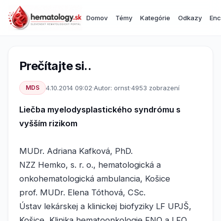
Domov
Témy
Kategórie
Odkazy
Enc
Prečítajte si..
MDS
4.10.2014 09:02
·
Autor: ornst
·
4953 zobrazení
Liečba myelodysplastického syndrómu s
vyšším rizikom
MUDr. Adriana Kafková, PhD.
NZZ Hemko, s. r. o., hematologická a
onkohematologická ambulancia, Košice
prof. MUDr. Elena Tóthová, CSc.
Ústav lekárskej a klinickej biofyziky LF UPJŠ,
Košice, Klinika hematoonkologie FNO a LFO,