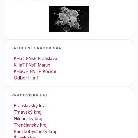
FAKULTNÉ PRACOVISKÁ
·
KHaT FNsP Bratislava
·
KHaT FNsP Martin
·
KHaOH FN LP Košice
·
Odbor H a T
PRACOVISKÁ HAT
·
Bratislavský kraj
·
Trnavský kraj
·
Nitriansky kraj
·
Trenčiansky kraj
·
Banskobystrický kraj
·
Žilinský kraj