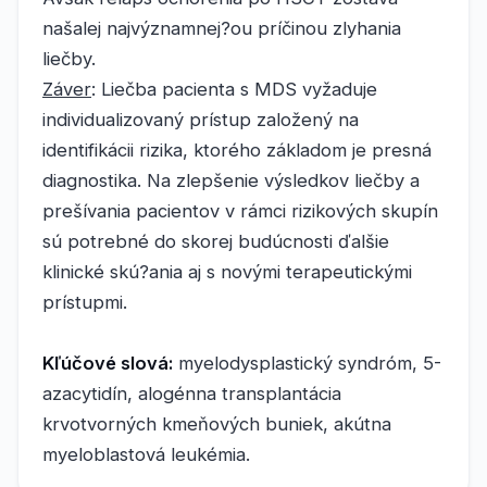
našalej najvýznamnej?ou príčinou zlyhania
liečby.
Záver
: Liečba pacienta s MDS vyžaduje
individualizovaný prístup založený na
identifikácii rizika, ktorého základom je presná
diagnostika. Na zlepšenie výsledkov liečby a
prešívania pacientov v rámci rizikových skupín
sú potrebné do skorej budúcnosti ďalšie
klinické skú?ania aj s novými terapeutickými
prístupmi.
Kľúčové slová:
myelodysplastický syndróm, 5-
azacytidín, alogénna transplantácia
krvotvorných kmeňových buniek, akútna
myeloblastová leukémia.