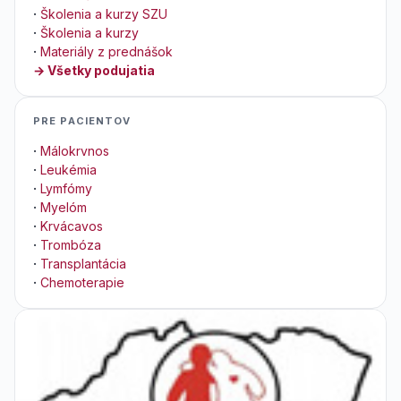
·
Školenia a kurzy SZU
·
Školenia a kurzy
·
Materiály z prednášok
→ Všetky podujatia
PRE PACIENTOV
·
Málokrvnos
·
Leukémia
·
Lymfómy
·
Myelóm
·
Krvácavos
·
Trombóza
·
Transplantácia
·
Chemoterapie