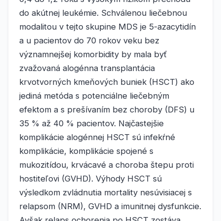
do akútnej leukémie. Schválenou liečebnou
modalitou v tejto skupine MDS je 5-azacytidín
a u pacientov do 70 rokov veku bez
významnejšej komorbidity by mala byť
zvažovaná alogénna transplantácia
krvotvorných kmeňových buniek (HSCT) ako
jediná metóda s potenciálne liečebným
efektom a s prešívaním bez choroby (DFS) u
35 % až 40 % pacientov. Najčastejšie
komplikácie alogénnej HSCT sú infekŕné
komplikácie, komplikácie spojené s
mukozitídou, krvácavé a choroba štepu proti
hostiteľovi (GVHD). Výhody HSCT sú
výsledkom zvládnutia mortality nesúvisiacej s
relapsom (NRM), GVHD a imunitnej dysfunkcie.
Avšak relaps ochorenia po HSCT zostáva