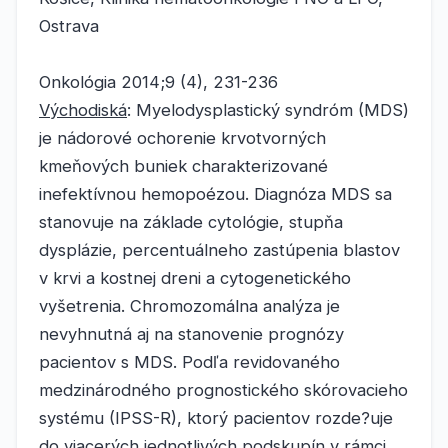
Ostrava
Onkológia 2014;9 (4), 231-236
Východiská
: Myelodysplastický syndróm (MDS)
je nádorové ochorenie krvotvorných
kmeňových buniek charakterizované
inefektívnou hemopoézou. Diagnóza MDS sa
stanovuje na základe cytológie, stupňa
dysplázie, percentuálneho zastúpenia blastov
v krvi a kostnej dreni a cytogenetického
vyšetrenia. Chromozomálna analýza je
nevyhnutná aj na stanovenie prognózy
pacientov s MDS. Podľa revidovaného
medzinárodného prognostického skórovacieho
systému (IPSS-R), ktorý pacientov rozde?uje
do viacerých jednotlivých podskupín v rámci