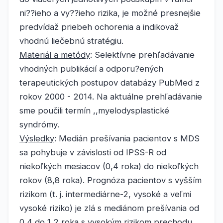
ni??ieho a vy??ieho rizika, je možné presnejšie
predvídaž priebeh ochorenia a indikovaž
vhodnú liečebnú stratégiu.
Materiál a metódy
: Selektívne prehľadávanie
vhodných publikácií a odporu?ených
terapeutických postupov databázy PubMed z
rokov 2000 - 2014. Na aktuálne prehľadávanie
sme poučili termín ,,myelodysplastické
syndrómy.
Výsledky
: Medián prešívania pacientov s MDS
sa pohybuje v závislosti od IPSS-R od
niekoľkých mesiacov (0,4 roka) do niekoľkých
rokov (8,8 roka). Prognóza pacientov s vyšším
rizikom (t. j. intermediárne-2, vysoké a veľmi
vysoké riziko) je zlá s mediánom prešívania od
0,4 do 1,2 roka s vysokým rizikom prechodu