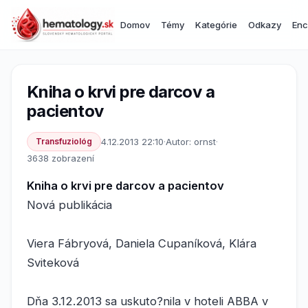
Domov
Témy
Kategórie
Odkazy
Enc
Kniha o krvi pre darcov a
pacientov
Transfuziológ
4.12.2013 22:10
·
Autor: ornst
·
3638 zobrazení
Kniha o krvi pre darcov a pacientov
Nová publikácia
Viera Fábryová, Daniela Cupaníková, Klára
Sviteková
Dňa 3.12.2013 sa uskuto?nila v hoteli ABBA v