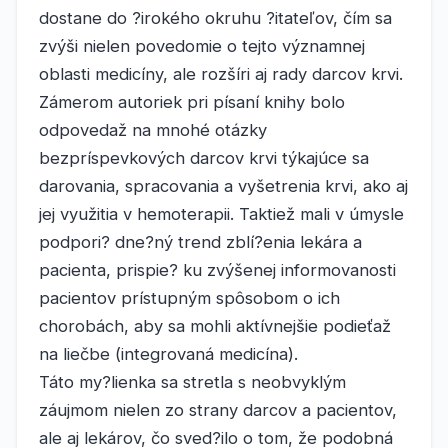
dostane do ?irokého okruhu ?itateľov, čím sa
zvýši nielen povedomie o tejto významnej
oblasti medicíny, ale rozšíri aj rady darcov krvi.
Zámerom autoriek pri písaní knihy bolo
odpovedaž na mnohé otázky
bezpríspevkových darcov krvi týkajúce sa
darovania, spracovania a vyšetrenia krvi, ako aj
jej využitia v hemoterapii. Taktiež mali v úmysle
podpori? dne?ný trend zblí?enia lekára a
pacienta, prispie? ku zvýšenej informovanosti
pacientov prístupným spôsobom o ich
chorobách, aby sa mohli aktívnejšie podieťaž
na liečbe (integrovaná medicína).
Táto my?lienka sa stretla s neobvyklým
záujmom nielen zo strany darcov a pacientov,
ale aj lekárov, čo sved?ilo o tom, že podobná