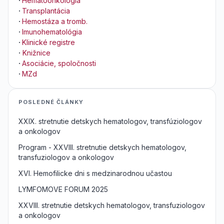
·
Hematoonkológia
·
Transplantácia
·
Hemostáza a tromb.
·
Imunohematológia
·
Klinické registre
·
Knižnice
·
Asociácie, spoločnosti
·
MZd
POSLEDNÉ ČLÁNKY
XXIX. stretnutie detskych hematologov, transfúziologov
a onkologov
Program - XXVIII. stretnutie detskych hematologov,
transfuziologov a onkologov
XVI. Hemofilicke dni s medzinarodnou učastou
LYMFOMOVE FORUM 2025
XXVIII. stretnutie detskych hematologov, transfuziologov
a onkologov