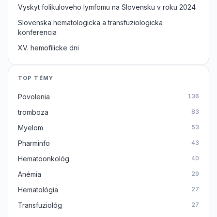
Vyskyt folikuloveho lymfomu na Slovensku v roku 2024
Slovenska hematologicka a transfuziologicka
konferencia
XV. hemofilicke dni
TOP TÉMY
Povolenia
136
tromboza
83
Myelom
53
Pharminfo
43
Hematoonkológ
40
Anémia
29
Hematológia
27
Transfuziológ
27