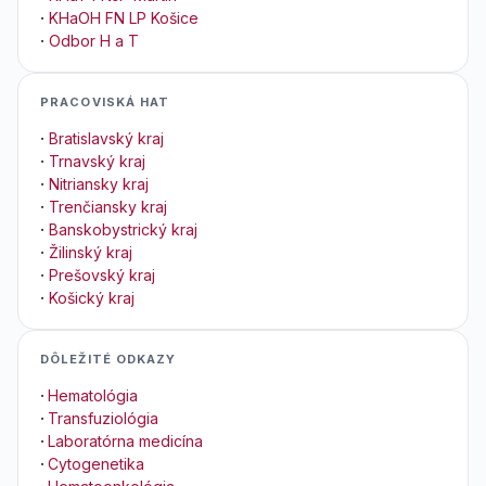
·
KHaOH FN LP Košice
·
Odbor H a T
PRACOVISKÁ HAT
·
Bratislavský kraj
·
Trnavský kraj
·
Nitriansky kraj
·
Trenčiansky kraj
·
Banskobystrický kraj
·
Žilinský kraj
·
Prešovský kraj
·
Košický kraj
DÔLEŽITÉ ODKAZY
·
Hematológia
·
Transfuziológia
·
Laboratórna medicína
·
Cytogenetika