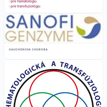
·
pre hematológiu
·
pre transfuziológiu
GAUCHEROVA CHOROBA