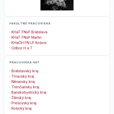
FAKULTNÉ PRACOVISKÁ
·
KHaT FNsP Bratislava
·
KHaT FNsP Martin
·
KHaOH FN LP Košice
·
Odbor H a T
PRACOVISKÁ HAT
·
Bratislavský kraj
·
Trnavský kraj
·
Nitriansky kraj
·
Trenčiansky kraj
·
Banskobystrický kraj
·
Žilinský kraj
·
Prešovský kraj
·
Košický kraj