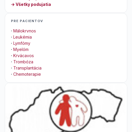
→ Všetky podujatia
PRE PACIENTOV
·
Málokrvnos
·
Leukémia
·
Lymfómy
·
Myelóm
·
Krvácavos
·
Trombóza
·
Transplantácia
·
Chemoterapie