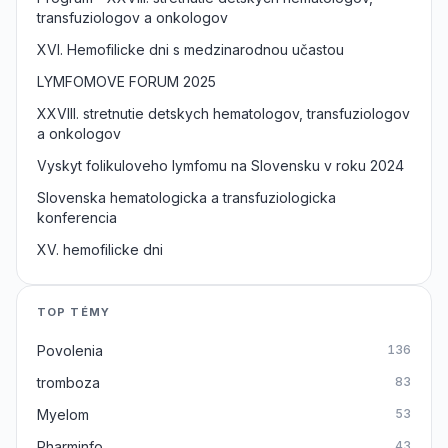
transfuziologov a onkologov
XVI. Hemofilicke dni s medzinarodnou učastou
LYMFOMOVE FORUM 2025
XXVIII. stretnutie detskych hematologov, transfuziologov
a onkologov
Vyskyt folikuloveho lymfomu na Slovensku v roku 2024
Slovenska hematologicka a transfuziologicka
konferencia
XV. hemofilicke dni
TOP TÉMY
Povolenia
136
tromboza
83
Myelom
53
Pharminfo
43