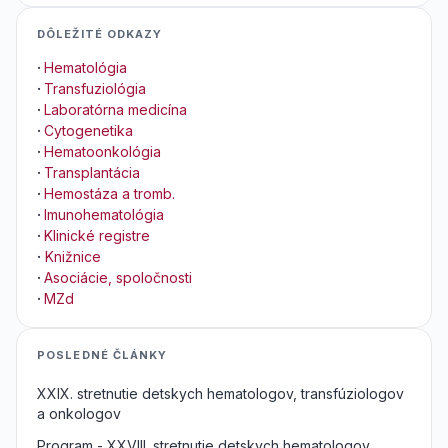
DÔLEŽITÉ ODKAZY
·
Hematológia
·
Transfuziológia
·
Laboratórna medicína
·
Cytogenetika
·
Hematoonkológia
·
Transplantácia
·
Hemostáza a tromb.
·
Imunohematológia
·
Klinické registre
·
Knižnice
·
Asociácie, spoločnosti
·
MZd
POSLEDNÉ ČLÁNKY
XXIX. stretnutie detskych hematologov, transfúziologov
a onkologov
Program - XXVIII. stretnutie detskych hematologov,