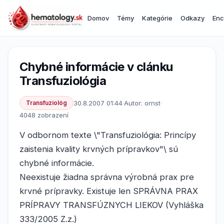
Domov
Témy
Kategórie
Odkazy
Enc
Chybné informácie v clánku
Transfuziológia
Transfuziológ
30.8.2007 01:44
·
Autor: ornst
·
4048 zobrazení
V odbornom texte \"Transfuziológia: Princípy
zaistenia kvality krvných prípravkov"\ sú
chybné informácie.
Neexistuje žiadna správna výrobná prax pre
krvné prípravky. Existuje len SPRÁVNA PRAX
PRÍPRAVY TRANSFÚZNYCH LIEKOV (Vyhláška
333/2005 Z.z.)