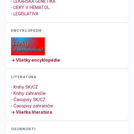
·
LEKÁRSKA GENETIKA
·
LIEKY V HEMATOL.
·
LEGISLATIVA
ENCYKLOPEDIE
→ Všetky encyklopédie
LITERATÚRA
·
Knihy SK/CZ
·
Knihy zahraničie
·
Časopisy SK/CZ
·
Časopisy zahraničie
→ Všetka literatúra
OSOBNOSTI