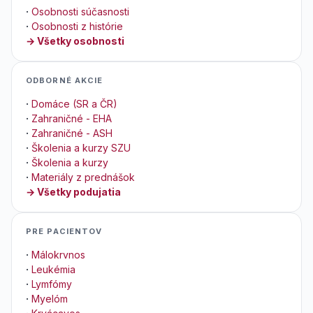
·
Osobnosti súčasnosti
·
Osobnosti z histórie
→ Všetky osobnosti
ODBORNÉ AKCIE
·
Domáce (SR a ČR)
·
Zahraničné - EHA
·
Zahraničné - ASH
·
Školenia a kurzy SZU
·
Školenia a kurzy
·
Materiály z prednášok
→ Všetky podujatia
PRE PACIENTOV
·
Málokrvnos
·
Leukémia
·
Lymfómy
·
Myelóm