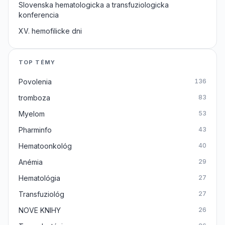
Slovenska hematologicka a transfuziologicka
konferencia
XV. hemofilicke dni
TOP TÉMY
Povolenia
136
tromboza
83
Myelom
53
Pharminfo
43
Hematoonkológ
40
Anémia
29
Hematológia
27
Transfuziológ
27
NOVE KNIHY
26