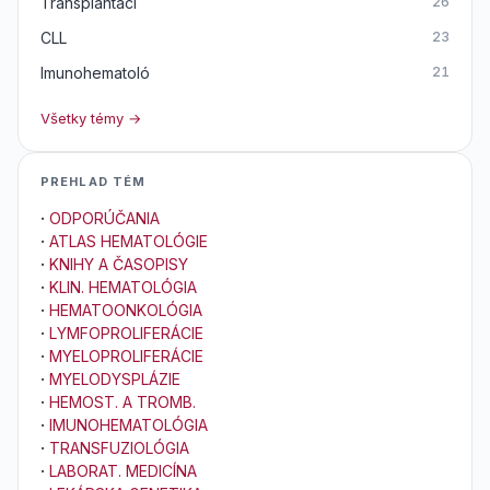
Transplantáci
26
CLL
23
Imunohematoló
21
Všetky témy →
PREHLAD TÉM
·
ODPORÚČANIA
·
ATLAS HEMATOLÓGIE
·
KNIHY A ČASOPISY
·
KLIN. HEMATOLÓGIA
·
HEMATOONKOLÓGIA
·
LYMFOPROLIFERÁCIE
·
MYELOPROLIFERÁCIE
·
MYELODYSPLÁZIE
·
HEMOST. A TROMB.
·
IMUNOHEMATOLÓGIA
·
TRANSFUZIOLÓGIA
·
LABORAT. MEDICÍNA