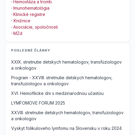
·
Hemostáza a tromb.
·
Imunohematológia
·
Klinické registre
·
Knižnice
·
Asociácie, spoločnosti
·
MZd
POSLEDNÉ ČLÁNKY
XXIX. stretnutie detskych hematologov, transfúziologov
a onkologov
Program - XXVIII. stretnutie detskych hematologov,
transfuziologov a onkologov
XVI. Hemofilicke dni s medzinarodnou učastou
LYMFOMOVE FORUM 2025
XXVIII. stretnutie detskych hematologov, transfuziologov
a onkologov
Vyskyt folikuloveho lymfomu na Slovensku v roku 2024