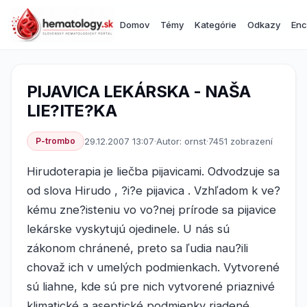
Domov
Témy
Kategórie
Odkazy
Enc
PIJAVICA LEKÁRSKA - NAŠA
LIE?ITE?KA
P-trombo
29.12.2007 13:07
·
Autor: ornst
·
7451 zobrazení
Hirudoterapia je liečba pijavicami. Odvodzuje sa
od slova Hirudo , ?i?e pijavica . Vzhľadom k ve?
kému zne?isteniu vo vo?nej prírode sa pijavice
lekárske vyskytujú ojedinele. U nás sú
zákonom chránené, preto sa ľudia nau?ili
chovaž ich v umelých podmienkach. Vytvorené
sú liahne, kde sú pre nich vytvorené priaznivé
klimatické a aseptické podmienky riadené