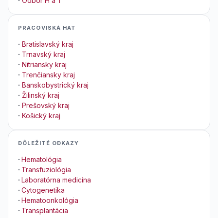
·
Odbor H a T
PRACOVISKÁ HAT
·
Bratislavský kraj
·
Trnavský kraj
·
Nitriansky kraj
·
Trenčiansky kraj
·
Banskobystrický kraj
·
Žilinský kraj
·
Prešovský kraj
·
Košický kraj
DÔLEŽITÉ ODKAZY
·
Hematológia
·
Transfuziológia
·
Laboratórna medicína
·
Cytogenetika
·
Hematoonkológia
·
Transplantácia