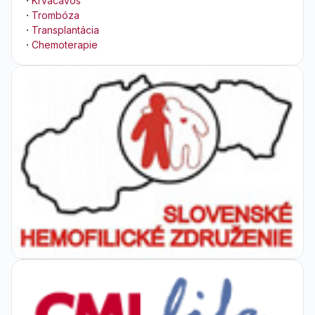
·
Krvácavos
·
Trombóza
·
Transplantácia
·
Chemoterapie