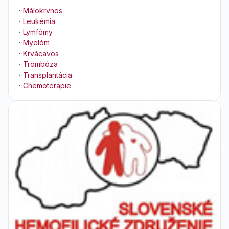
·
Málokrvnos
·
Leukémia
·
Lymfómy
·
Myelóm
·
Krvácavos
·
Trombóza
·
Transplantácia
·
Chemoterapie