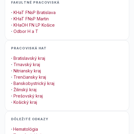
FAKULTNÉ PRACOVISKÁ
·
KHaT FNsP Bratislava
·
KHaT FNsP Martin
·
KHaOH FN LP Košice
·
Odbor H a T
PRACOVISKÁ HAT
·
Bratislavský kraj
·
Trnavský kraj
·
Nitriansky kraj
·
Trenčiansky kraj
·
Banskobystrický kraj
·
Žilinský kraj
·
Prešovský kraj
·
Košický kraj
DÔLEŽITÉ ODKAZY
·
Hematológia