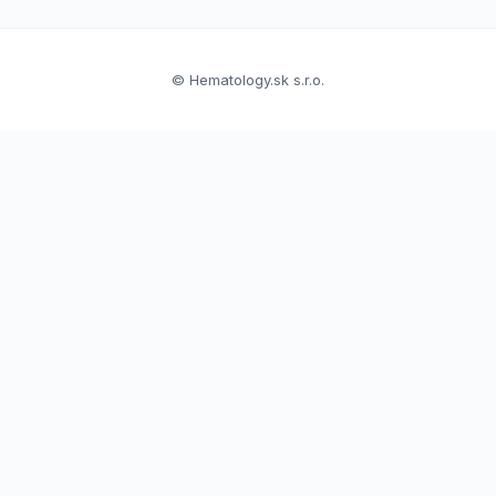
© Hematology.sk s.r.o.