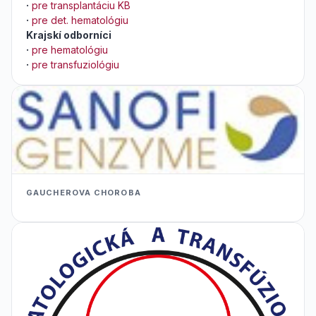
·
pre transplantáciu KB
·
pre det. hematológiu
Krajskí odborníci
·
pre hematológiu
·
pre transfuziológiu
GAUCHEROVA CHOROBA