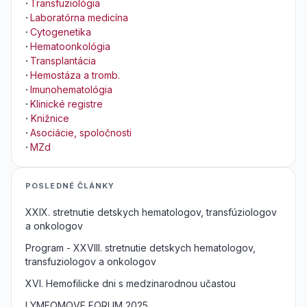
·
Transfuziológia
·
Laboratórna medicína
·
Cytogenetika
·
Hematoonkológia
·
Transplantácia
·
Hemostáza a tromb.
·
Imunohematológia
·
Klinické registre
·
Knižnice
·
Asociácie, spoločnosti
·
MZd
POSLEDNÉ ČLÁNKY
XXIX. stretnutie detskych hematologov, transfúziologov
a onkologov
Program - XXVIII. stretnutie detskych hematologov,
transfuziologov a onkologov
XVI. Hemofilicke dni s medzinarodnou učastou
LYMFOMOVE FORUM 2025