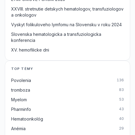
XXVIII. stretnutie detskych hematologov, transfuziologov
a onkologov
Vyskyt folikuloveho lymfomu na Slovensku v roku 2024
Slovenska hematologicka a transfuziologicka
konferencia
XV. hemofilicke dni
TOP TÉMY
Povolenia
136
tromboza
83
Myelom
53
Pharminfo
43
Hematoonkológ
40
Anémia
29