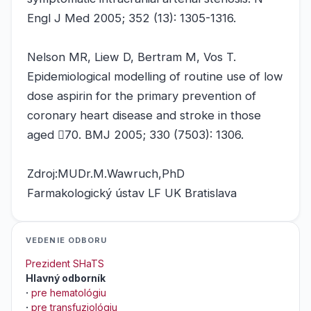
Engl J Med 2005; 352 (13): 1305-1316.
Nelson MR, Liew D, Bertram M, Vos T.
Epidemiological modelling of routine use of low
dose aspirin for the primary prevention of
coronary heart disease and stroke in those
aged 70. BMJ 2005; 330 (7503): 1306.
Zdroj:MUDr.M.Wawruch,PhD
Farmakologický ústav LF UK Bratislava
VEDENIE ODBORU
Prezident SHaTS
Hlavný odborník
·
pre hematológiu
·
pre transfuziológiu