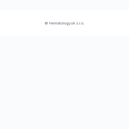
© Hematology.sk s.r.o.