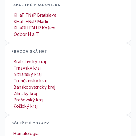
FAKULTNÉ PRACOVISKÁ
·
KHaT FNsP Bratislava
·
KHaT FNsP Martin
·
KHaOH FN LP Košice
·
Odbor H a T
PRACOVISKÁ HAT
·
Bratislavský kraj
·
Trnavský kraj
·
Nitriansky kraj
·
Trenčiansky kraj
·
Banskobystrický kraj
·
Žilinský kraj
·
Prešovský kraj
·
Košický kraj
DÔLEŽITÉ ODKAZY
·
Hematológia