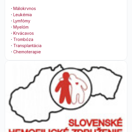
·
Málokrvnos
·
Leukémia
·
Lymfómy
·
Myelóm
·
Krvácavos
·
Trombóza
·
Transplantácia
·
Chemoterapie