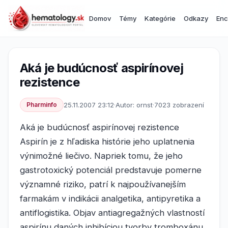
Domov
Témy
Kategórie
Odkazy
Enc
Aká je budúcnosť aspirínovej
rezistence
Pharminfo
25.11.2007 23:12
·
Autor: ornst
·
7023 zobrazení
Aká je budúcnosť aspirínovej rezistence
Aspirín je z hľadiska histórie jeho uplatnenia
výnimožné liečivo. Napriek tomu, že jeho
gastrotoxický potenciál predstavuje pomerne
významné riziko, patrí k najpoužívanejším
farmakám v indikácii analgetika, antipyretika a
antiflogistika. Objav antiagregažných vlastností
aspirínu daných inhibíciou tvorby tromboxánu