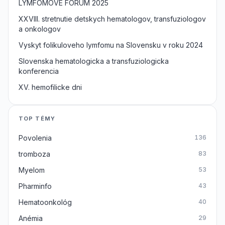
LYMFOMOVE FORUM 2025
XXVIII. stretnutie detskych hematologov, transfuziologov
a onkologov
Vyskyt folikuloveho lymfomu na Slovensku v roku 2024
Slovenska hematologicka a transfuziologicka
konferencia
XV. hemofilicke dni
TOP TÉMY
Povolenia
136
tromboza
83
Myelom
53
Pharminfo
43
Hematoonkológ
40
Anémia
29