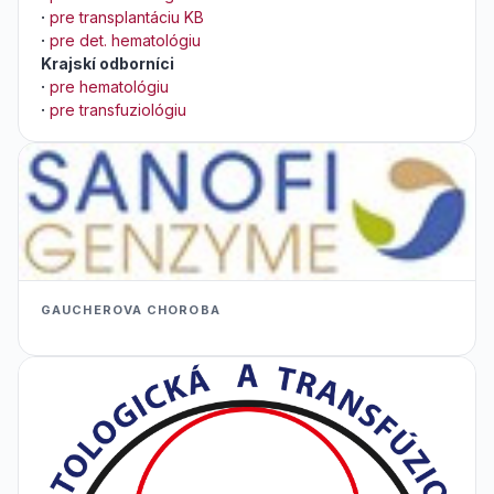
·
pre transplantáciu KB
·
pre det. hematológiu
Krajskí odborníci
·
pre hematológiu
·
pre transfuziológiu
GAUCHEROVA CHOROBA