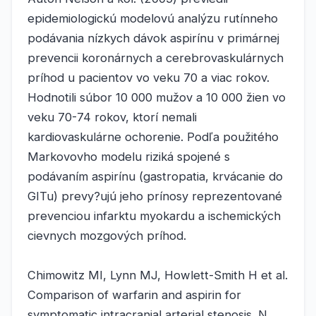
epidemiologickú modelovú analýzu rutínneho
podávania nízkych dávok aspirínu v primárnej
prevencii koronárnych a cerebrovaskulárnych
príhod u pacientov vo veku 70 a viac rokov.
Hodnotili súbor 10 000 mužov a 10 000 žien vo
veku 70-74 rokov, ktorí nemali
kardiovaskulárne ochorenie. Podľa použitého
Markovovho modelu riziká spojené s
podávaním aspirínu (gastropatia, krvácanie do
GITu) prevy?ujú jeho prínosy reprezentované
prevenciou infarktu myokardu a ischemických
cievnych mozgových príhod.
Chimowitz MI, Lynn MJ, Howlett-Smith H et al.
Comparison of warfarin and aspirin for
symptomatic intracranial arterial stenosis. N