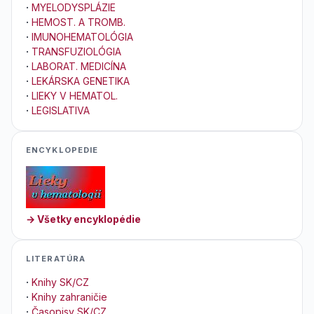
·
MYELODYSPLÁZIE
·
HEMOST. A TROMB.
·
IMUNOHEMATOLÓGIA
·
TRANSFUZIOLÓGIA
·
LABORAT. MEDICÍNA
·
LEKÁRSKA GENETIKA
·
LIEKY V HEMATOL.
·
LEGISLATIVA
ENCYKLOPEDIE
→ Všetky encyklopédie
LITERATÚRA
·
Knihy SK/CZ
·
Knihy zahraničie
·
Časopisy SK/CZ