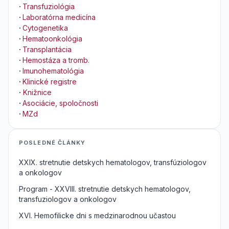
·
Transfuziológia
·
Laboratórna medicína
·
Cytogenetika
·
Hematoonkológia
·
Transplantácia
·
Hemostáza a tromb.
·
Imunohematológia
·
Klinické registre
·
Knižnice
·
Asociácie, spoločnosti
·
MZd
POSLEDNÉ ČLÁNKY
XXIX. stretnutie detskych hematologov, transfúziologov
a onkologov
Program - XXVIII. stretnutie detskych hematologov,
transfuziologov a onkologov
XVI. Hemofilicke dni s medzinarodnou učastou