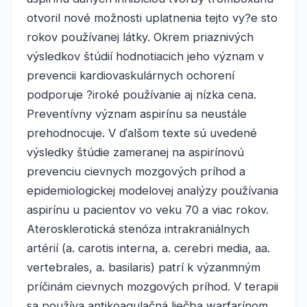
otvoril nové možnosti uplatnenia tejto vy?e sto
rokov používanej látky. Okrem priaznivých
výsledkov štúdií hodnotiacich jeho význam v
prevencii kardiovaskulárnych ochorení
podporuje ?iroké používanie aj nízka cena.
Preventívny význam aspirínu sa neustále
prehodnocuje. V ďalšom texte sú uvedené
výsledky štúdie zameranej na aspirínovú
prevenciu cievnych mozgových príhod a
epidemiologickej modelovej analýzy používania
aspirínu u pacientov vo veku 70 a viac rokov.
Aterosklerotická stenóza intrakraniálnych
artérií (a. carotis interna, a. cerebri media, aa.
vertebrales, a. basilaris) patrí k výzanmným
príčinám cievnych mozgových príhod. V terapii
sa používa antikoagulačná liečba warfarínom