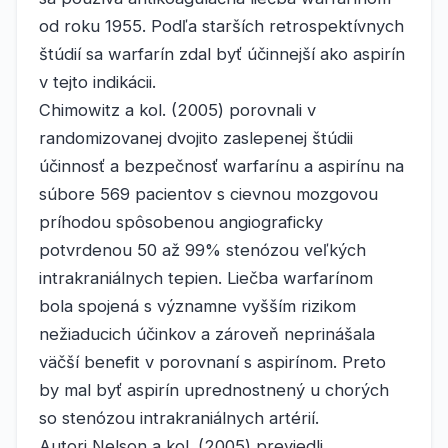
od roku 1955. Podľa starších retrospektívnych
štúdií sa warfarín zdal byť účinnejší ako aspirín
v tejto indikácii.
Chimowitz a kol. (2005) porovnali v
randomizovanej dvojito zaslepenej štúdii
účinnosť a bezpečnosť warfarínu a aspirínu na
súbore 569 pacientov s cievnou mozgovou
príhodou spôsobenou angiograficky
potvrdenou 50 až 99% stenózou veľkých
intrakraniálnych tepien. Liečba warfarínom
bola spojená s významne vyšším rizikom
nežiaducich účinkov a zároveň neprinášala
väčší benefit v porovnaní s aspirínom. Preto
by mal byť aspirín uprednostnený u chorých
so stenózou intrakraniálnych artérií.
Autori Nelson a kol. (2005) previedli