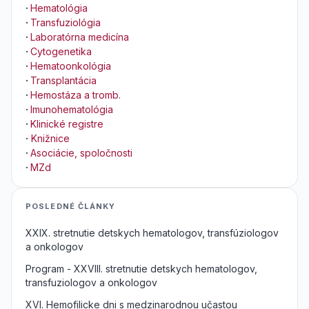
·
Hematológia
·
Transfuziológia
·
Laboratórna medicína
·
Cytogenetika
·
Hematoonkológia
·
Transplantácia
·
Hemostáza a tromb.
·
Imunohematológia
·
Klinické registre
·
Knižnice
·
Asociácie, spoločnosti
·
MZd
POSLEDNÉ ČLÁNKY
XXIX. stretnutie detskych hematologov, transfúziologov
a onkologov
Program - XXVIII. stretnutie detskych hematologov,
transfuziologov a onkologov
XVI. Hemofilicke dni s medzinarodnou učastou