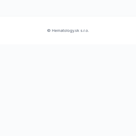
© Hematology.sk s.r.o.