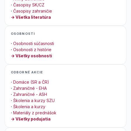
·
Časopisy SK/CZ
·
Časopisy zahraničie
→ Všetka literatúra
OSOBNOSTI
·
Osobnosti súčasnosti
·
Osobnosti z histórie
→ Všetky osobnosti
ODBORNÉ AKCIE
·
Domáce (SR a ČR)
·
Zahraničné - EHA
·
Zahraničné - ASH
·
Školenia a kurzy SZU
·
Školenia a kurzy
·
Materiály z prednášok
→ Všetky podujatia