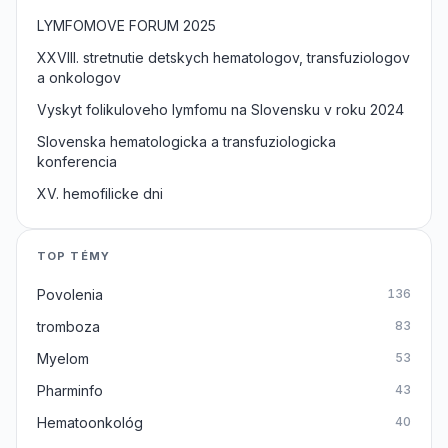
LYMFOMOVE FORUM 2025
XXVIII. stretnutie detskych hematologov, transfuziologov
a onkologov
Vyskyt folikuloveho lymfomu na Slovensku v roku 2024
Slovenska hematologicka a transfuziologicka
konferencia
XV. hemofilicke dni
TOP TÉMY
Povolenia
136
tromboza
83
Myelom
53
Pharminfo
43
Hematoonkológ
40