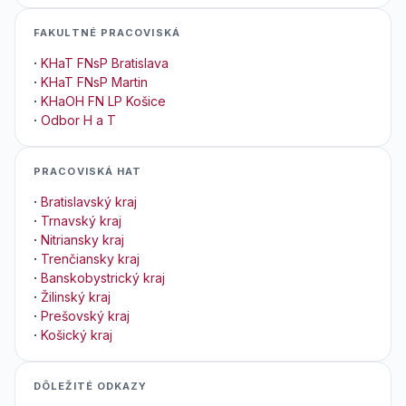
FAKULTNÉ PRACOVISKÁ
·
KHaT FNsP Bratislava
·
KHaT FNsP Martin
·
KHaOH FN LP Košice
·
Odbor H a T
PRACOVISKÁ HAT
·
Bratislavský kraj
·
Trnavský kraj
·
Nitriansky kraj
·
Trenčiansky kraj
·
Banskobystrický kraj
·
Žilinský kraj
·
Prešovský kraj
·
Košický kraj
DÔLEŽITÉ ODKAZY