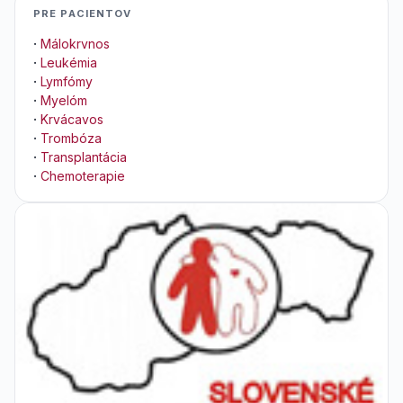
PRE PACIENTOV
·
Málokrvnos
·
Leukémia
·
Lymfómy
·
Myelóm
·
Krvácavos
·
Trombóza
·
Transplantácia
·
Chemoterapie