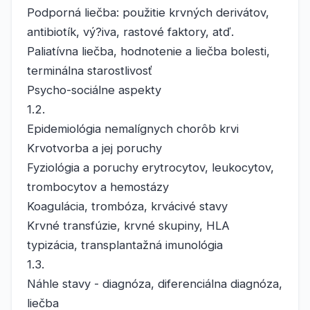
Podporná liečba: použitie krvných derivátov,
antibiotík, vý?iva, rastové faktory, atď.
Paliatívna liečba, hodnotenie a liečba bolesti,
terminálna starostlivosť
Psycho-sociálne aspekty
1.2.
Epidemiológia nemalígnych chorôb krvi
Krvotvorba a jej poruchy
Fyziológia a poruchy erytrocytov, leukocytov,
trombocytov a hemostázy
Koagulácia, trombóza, krvácivé stavy
Krvné transfúzie, krvné skupiny, HLA
typizácia, transplantažná imunológia
1.3.
Náhle stavy - diagnóza, diferenciálna diagnóza,
liečba