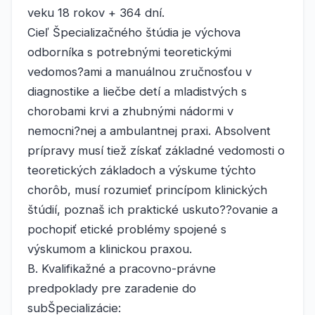
veku 18 rokov + 364 dní.
Cieľ Špecializačného štúdia je výchova
odborníka s potrebnými teoretickými
vedomos?ami a manuálnou zručnosťou v
diagnostike a liečbe detí a mladistvých s
chorobami krvi a zhubnými nádormi v
nemocni?nej a ambulantnej praxi. Absolvent
prípravy musí tiež získať základné vedomosti o
teoretických základoch a výskume týchto
chorôb, musí rozumieť princípom klinických
štúdií, poznaš ich praktické uskuto??ovanie a
pochopiť etické problémy spojené s
výskumom a klinickou praxou.
B. Kvalifikažné a pracovno-právne
predpoklady pre zaradenie do
subŠpecializácie: