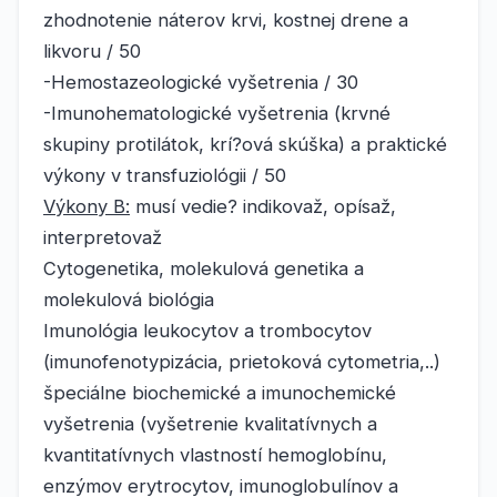
zhodnotenie náterov krvi, kostnej drene a
likvoru / 50
-Hemostazeologické vyšetrenia / 30
-Imunohematologické vyšetrenia (krvné
skupiny protilátok, krí?ová skúška) a praktické
výkony v transfuziológii / 50
Výkony B:
musí vedie? indikovaž, opísaž,
interpretovaž
Cytogenetika, molekulová genetika a
molekulová biológia
Imunológia leukocytov a trombocytov
(imunofenotypizácia, prietoková cytometria,..)
špeciálne biochemické a imunochemické
vyšetrenia (vyšetrenie kvalitatívnych a
kvantitatívnych vlastností hemoglobínu,
enzýmov erytrocytov, imunoglobulínov a