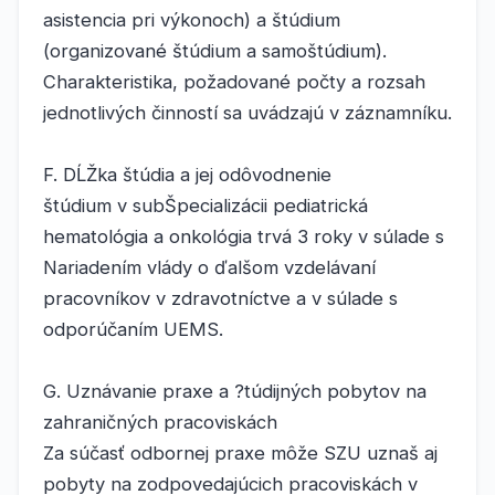
asistencia pri výkonoch) a štúdium
(organizované štúdium a samoštúdium).
Charakteristika, požadované počty a rozsah
jednotlivých činností sa uvádzajú v záznamníku.
F. DĹŽka štúdia a jej odôvodnenie
štúdium v subŠpecializácii pediatrická
hematológia a onkológia trvá 3 roky v súlade s
Nariadením vlády o ďalšom vzdelávaní
pracovníkov v zdravotníctve a v súlade s
odporúčaním UEMS.
G. Uznávanie praxe a ?túdijných pobytov na
zahraničných pracoviskách
Za súčasť odbornej praxe môže SZU uznaš aj
pobyty na zodpovedajúcich pracoviskách v