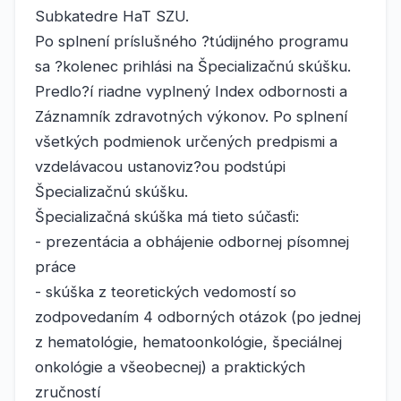
Subkatedre HaT SZU.
Po splnení príslušného ?túdijného programu
sa ?kolenec prihlási na Špecializačnú skúšku.
Predlo?í riadne vyplnený Index odbornosti a
Záznamník zdravotných výkonov. Po splnení
všetkých podmienok určených predpismi a
vzdelávacou ustanoviz?ou podstúpi
Špecializačnú skúšku.
Špecializačná skúška má tieto súčasťi:
- prezentácia a obhájenie odbornej písomnej
práce
- skúška z teoretických vedomostí so
zodpovedaním 4 odborných otázok (po jednej
z hematológie, hematoonkológie, špeciálnej
onkológie a všeobecnej) a praktických
zručností