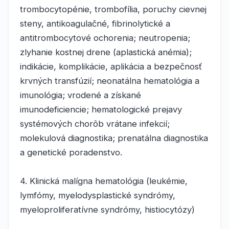
trombocytopénie, trombofília, poruchy cievnej
steny, antikoagulačné, fibrinolytické a
antitrombocytové ochorenia; neutropenia;
zlyhanie kostnej drene (aplastická anémia);
indikácie, komplikácie, aplikácia a bezpečnosť
krvných transfúzií; neonatálna hematológia a
imunológia; vrodené a získané
imunodeficiencie; hematologické prejavy
systémových chorôb vrátane infekcií;
molekulová diagnostika; prenatálna diagnostika
a genetické poradenstvo.
4. Klinická malígna hematológia (leukémie,
lymfómy, myelodysplastické syndrómy,
myeloproliferatívne syndrómy, histiocytózy)