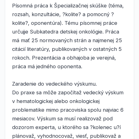
Písomná práca k Špecializačnej skúške (téma,
rozsah, konzultácie, ?kolite? a pomocný ?
kolite?, oponentúra). Tému písomnej práce
určujje Subkatedra detskej onkológie. Práca
má mať 25 normovaných strán a najmenej 25
citácií literatúry, publikovaných v ostatných 5
rokoch. Prezentácia a obhajoba je verejná,
práca má jedného oponenta.
Zaradenie do vedeckého výskumu.
Do praxe sa môže započítaž vedecký výskum
v hematologickej alebo onkologickej
problematike mimo pracoviska spolu najviac 6
mesiacov. Výskum sa musí realizovaž pod
dozorom experta, u ktorého sa ?kolenec u?í
plánovaž, vyhodnocovaž, viesť, publikovaž a