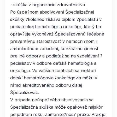
- skúška z organizácie zdravotníctva.
Po úspe?nom absolvovaní Špecializačnej
skúšky ?kolenec získava diplom ?pecialistu v
pediatrickej hematológii a onkológii, ktorý ho
opráv?uje vykonávaž Špecializovanú liečebne
preventívnu starostlivosť v nemocni?nom i
ambulantnom zariadení, konziliárnu činnosť
pre iné odbory a podieťaž sa na vzdelávaní ?
pecialistov v odbore detská hematológia a
onkológia. Vo väčších centrách sa niektorí
detskí hematológovia /onkológovia môžu v
rámci akreditovaného odboru ďalej
Špecializovaž.
V prípade neúspe?ného absolvovania sa
Špecializačná skúška môže opakovaž najskôr
po jednom roku. Zamenite?nos? praxe. Prax je