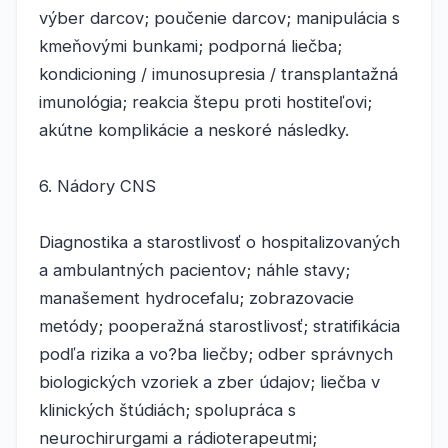
výber darcov; poučenie darcov; manipulácia s
kmeňovými bunkami; podporná liečba;
kondicioning / imunosupresia / transplantažná
imunológia; reakcia štepu proti hostiteľovi;
akútne komplikácie a neskoré následky.
6. Nádory CNS
Diagnostika a starostlivosť o hospitalizovaných
a ambulantných pacientov; náhle stavy;
manašement hydrocefalu; zobrazovacie
metódy; pooperažná starostlivosť; stratifikácia
podľa rizika a vo?ba liečby; odber správnych
biologických vzoriek a zber údajov; liečba v
klinických štúdiách; spolupráca s
neurochirurgami a rádioterapeutmi;