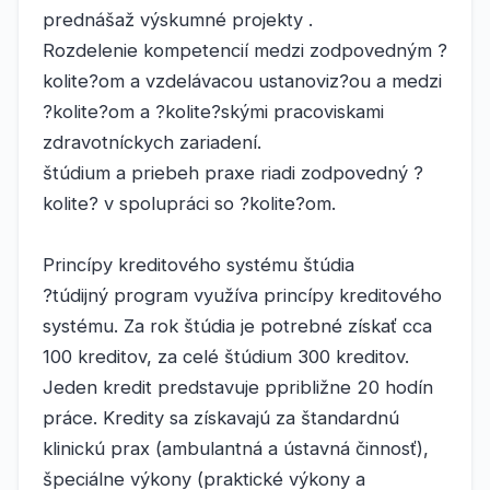
prednášaž výskumné projekty .
Rozdelenie kompetencií medzi zodpovedným ?
kolite?om a vzdelávacou ustanoviz?ou a medzi
?kolite?om a ?kolite?skými pracoviskami
zdravotníckych zariadení.
štúdium a priebeh praxe riadi zodpovedný ?
kolite? v spolupráci so ?kolite?om.
Princípy kreditového systému štúdia
?túdijný program využíva princípy kreditového
systému. Za rok štúdia je potrebné získať cca
100 kreditov, za celé štúdium 300 kreditov.
Jeden kredit predstavuje ppribližne 20 hodín
práce. Kredity sa získavajú za štandardnú
klinickú prax (ambulantná a ústavná činnosť),
špeciálne výkony (praktické výkony a