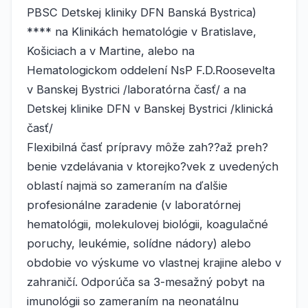
PBSC Detskej kliniky DFN Banská Bystrica)
**** na Klinikách hematológie v Bratislave,
Košiciach a v Martine, alebo na
Hematologickom oddelení NsP F.D.Roosevelta
v Banskej Bystrici /laboratórna časť/ a na
Detskej klinike DFN v Banskej Bystrici /klinická
časť/
Flexibilná časť prípravy môže zah??až preh?
benie vzdelávania v ktorejko?vek z uvedených
oblastí najmä so zameraním na ďalšie
profesionálne zaradenie (v laboratórnej
hematológii, molekulovej biológii, koagulačné
poruchy, leukémie, solídne nádory) alebo
obdobie vo výskume vo vlastnej krajine alebo v
zahraničí. Odporúča sa 3-mesažný pobyt na
imunológii so zameraním na neonatálnu