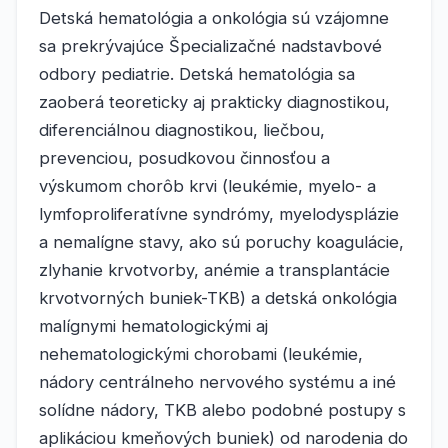
Detská hematológia a onkológia sú vzájomne
sa prekrývajúce Špecializačné nadstavbové
odbory pediatrie. Detská hematológia sa
zaoberá teoreticky aj prakticky diagnostikou,
diferenciálnou diagnostikou, liečbou,
prevenciou, posudkovou činnosťou a
výskumom chorôb krvi (leukémie, myelo- a
lymfoproliferatívne syndrómy, myelodysplázie
a nemalígne stavy, ako sú poruchy koagulácie,
zlyhanie krvotvorby, anémie a transplantácie
krvotvorných buniek-TKB) a detská onkológia
malígnymi hematologickými aj
nehematologickými chorobami (leukémie,
nádory centrálneho nervového systému a iné
solídne nádory, TKB alebo podobné postupy s
aplikáciou kmeňových buniek) od narodenia do