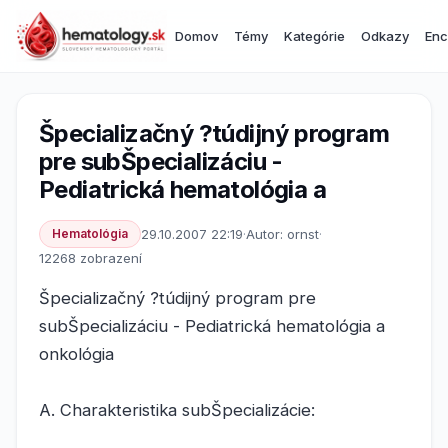
Domov
Témy
Kategórie
Odkazy
Enc
Špecializačný ?túdijný program
pre subŠpecializáciu -
Pediatrická hematológia a
Hematológia
29.10.2007 22:19
·
Autor: ornst
·
12268 zobrazení
Špecializačný ?túdijný program pre
subŠpecializáciu - Pediatrická hematológia a
onkológia
A. Charakteristika subŠpecializácie: