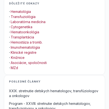
DÔLEŽITÉ ODKAZY
·
Hematológia
·
Transfuziológia
·
Laboratórna medicína
·
Cytogenetika
·
Hematoonkológia
·
Transplantácia
·
Hemostáza a tromb.
·
Imunohematológia
·
Klinické registre
·
Knižnice
·
Asociácie, spoločnosti
·
MZd
POSLEDNÉ ČLÁNKY
XXIX. stretnutie detskych hematologov, transfúziologov
a onkologov
Program - XXVIII. stretnutie detskych hematologov,
transfuziologov a onkologov