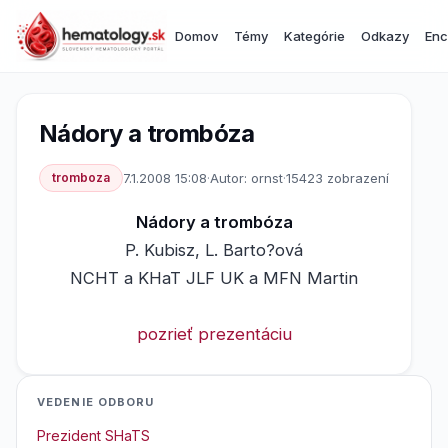
Domov
Témy
Kategórie
Odkazy
Enc
Nádory a trombóza
tromboza
7.1.2008 15:08
·
Autor: ornst
·
15423 zobrazení
Nádory a trombóza
P. Kubisz, L. Barto?ová
NCHT a KHaT JLF UK a MFN Martin
pozrieť prezentáciu
VEDENIE ODBORU
Prezident SHaTS