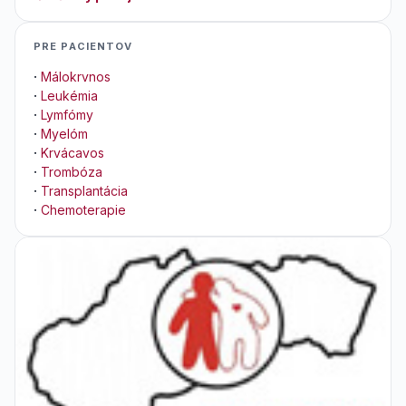
PRE PACIENTOV
·
Málokrvnos
·
Leukémia
·
Lymfómy
·
Myelóm
·
Krvácavos
·
Trombóza
·
Transplantácia
·
Chemoterapie