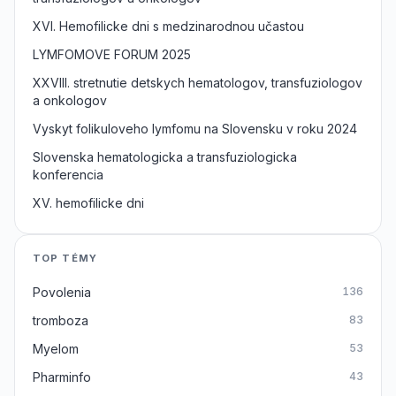
XVI. Hemofilicke dni s medzinarodnou učastou
LYMFOMOVE FORUM 2025
XXVIII. stretnutie detskych hematologov, transfuziologov
a onkologov
Vyskyt folikuloveho lymfomu na Slovensku v roku 2024
Slovenska hematologicka a transfuziologicka
konferencia
XV. hemofilicke dni
TOP TÉMY
Povolenia
136
tromboza
83
Myelom
53
Pharminfo
43