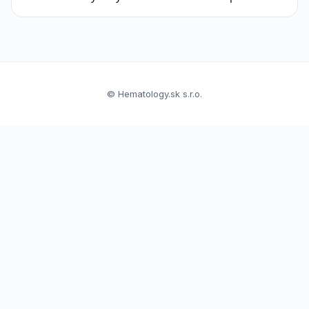
© Hematology.sk s.r.o.