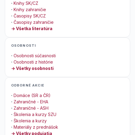
·
Knihy SK/CZ
·
Knihy zahraničie
·
Časopisy SK/CZ
·
Časopisy zahraničie
→ Všetka literatúra
OSOBNOSTI
·
Osobnosti súčasnosti
·
Osobnosti z histórie
→ Všetky osobnosti
ODBORNÉ AKCIE
·
Domáce (SR a ČR)
·
Zahraničné - EHA
·
Zahraničné - ASH
·
Školenia a kurzy SZU
·
Školenia a kurzy
·
Materiály z prednášok
→ Všetky podujatia