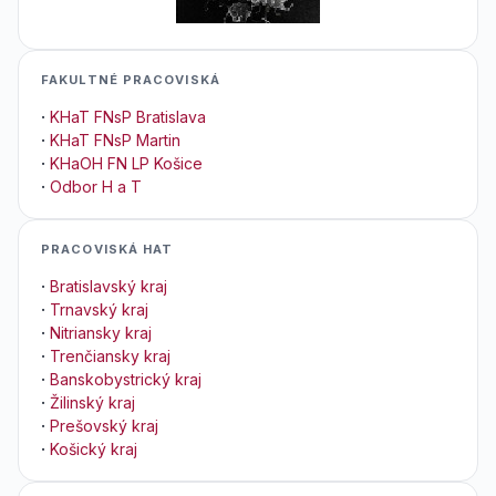
FAKULTNÉ PRACOVISKÁ
·
KHaT FNsP Bratislava
·
KHaT FNsP Martin
·
KHaOH FN LP Košice
·
Odbor H a T
PRACOVISKÁ HAT
·
Bratislavský kraj
·
Trnavský kraj
·
Nitriansky kraj
·
Trenčiansky kraj
·
Banskobystrický kraj
·
Žilinský kraj
·
Prešovský kraj
·
Košický kraj