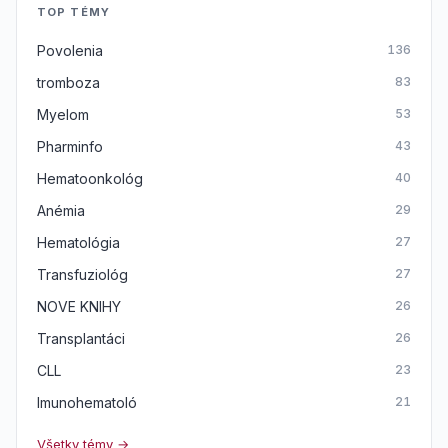
TOP TÉMY
Povolenia
136
tromboza
83
Myelom
53
Pharminfo
43
Hematoonkológ
40
Anémia
29
Hematológia
27
Transfuziológ
27
NOVE KNIHY
26
Transplantáci
26
CLL
23
Imunohematoló
21
Všetky témy →