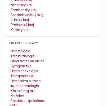
·
Nitriansky kraj
·
Trenčiansky kraj
·
Banskobystrický kraj
·
Žilinský kraj
·
Prešovský kraj
·
Košický kraj
DÔLEŽITÉ ODKAZY
·
Hematológia
·
Transfuziológia
·
Laboratórna medicína
·
Cytogenetika
·
Hematoonkológia
·
Transplantácia
·
Hemostáza a tromb.
·
Imunohematológia
·
Klinické registre
·
Knižnice
·
Asociácie, spoločnosti
·
MZd