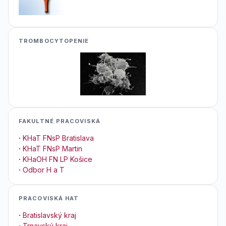
TROMBOCYTOPENIE
FAKULTNÉ PRACOVISKÁ
·
KHaT FNsP Bratislava
·
KHaT FNsP Martin
·
KHaOH FN LP Košice
·
Odbor H a T
PRACOVISKÁ HAT
·
Bratislavský kraj
·
Trnavský kraj