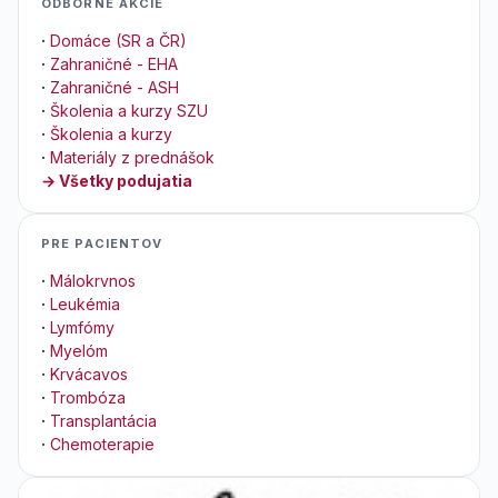
ODBORNÉ AKCIE
·
Domáce (SR a ČR)
·
Zahraničné - EHA
·
Zahraničné - ASH
·
Školenia a kurzy SZU
·
Školenia a kurzy
·
Materiály z prednášok
→ Všetky podujatia
PRE PACIENTOV
·
Málokrvnos
·
Leukémia
·
Lymfómy
·
Myelóm
·
Krvácavos
·
Trombóza
·
Transplantácia
·
Chemoterapie