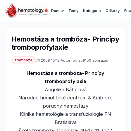
Domov
Témy
Kategórie
Odkazy
Enc
Hemostáza a trombóza- Princípy
tromboprofylaxie
tromboza
7.1.2008 15:18
·
Autor: ornst
·
9150 zobrazení
Hemostáza a trombóza- Princípy
tromboprofylaxie
Angelika Bátorová
Národné hemofilické centrum & Amb.pre
poruchy hemostázy
Klinika hematológie a transfuziológie FN
Bratislava
škola trombózy, Donovaly, 16-17. 11.2007