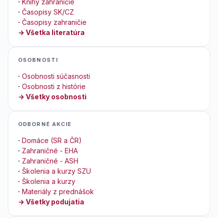
·
Knihy zahraničie
·
Časopisy SK/CZ
·
Časopisy zahraničie
→ Všetka literatúra
OSOBNOSTI
·
Osobnosti súčasnosti
·
Osobnosti z histórie
→ Všetky osobnosti
ODBORNÉ AKCIE
·
Domáce (SR a ČR)
·
Zahraničné - EHA
·
Zahraničné - ASH
·
Školenia a kurzy SZU
·
Školenia a kurzy
·
Materiály z prednášok
→ Všetky podujatia