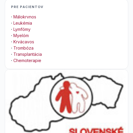
PRE PACIENTOV
·
Málokrvnos
·
Leukémia
·
Lymfómy
·
Myelóm
·
Krvácavos
·
Trombóza
·
Transplantácia
·
Chemoterapie