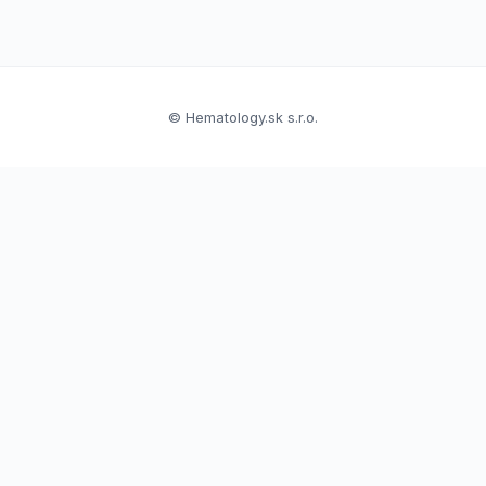
© Hematology.sk s.r.o.