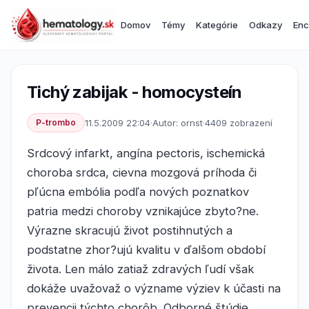
Domov
Témy
Kategórie
Odkazy
Enc
Tichý zabijak - homocysteín
P-trombo
11.5.2009 22:04
·
Autor: ornst
·
4409 zobrazení
Srdcový infarkt, angína pectoris, ischemická
choroba srdca, cievna mozgová príhoda či
pľúcna embólia podľa nových poznatkov
patria medzi choroby vznikajúce zbyto?ne.
Výrazne skracujú život postihnutých a
podstatne zhor?ujú kvalitu v ďalšom období
života. Len málo zatiaž zdravých ľudí však
dokáže uvažovaž o význame výziev k účasti na
prevencii týchto chorôb. Odborné štúdie