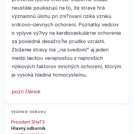
neustále poukazujú na to, že strava hrá
významnú úlohu pri zni?ovaní rizika vzniku
srdcovo-cievnych ochorení. Poznatky vedcov
o vplyve vý?ivy na kardiovaskulárne ochorenia
za posledné desažro?ie prudko vzrástli.
Zloženie stravy má ,,na svedomí" aj jeden
medzi laickou verejnosťou z najnovších
rizikových faktorov mnohých ochorení, ktorým
je vysoká hladina homocysteínu.
pozri článok
VEDENIE ODBORU
Prezident SHaTS
Hlavný odborník