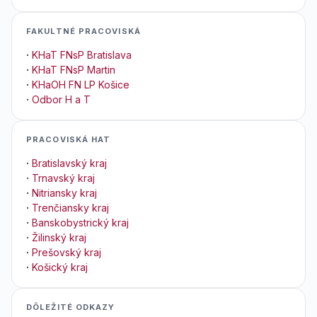
FAKULTNÉ PRACOVISKÁ
·
KHaT FNsP Bratislava
·
KHaT FNsP Martin
·
KHaOH FN LP Košice
·
Odbor H a T
PRACOVISKÁ HAT
·
Bratislavský kraj
·
Trnavský kraj
·
Nitriansky kraj
·
Trenčiansky kraj
·
Banskobystrický kraj
·
Žilinský kraj
·
Prešovský kraj
·
Košický kraj
DÔLEŽITÉ ODKAZY