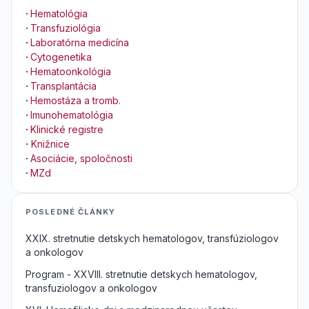
·
Hematológia
·
Transfuziológia
·
Laboratórna medicína
·
Cytogenetika
·
Hematoonkológia
·
Transplantácia
·
Hemostáza a tromb.
·
Imunohematológia
·
Klinické registre
·
Knižnice
·
Asociácie, spoločnosti
·
MZd
POSLEDNÉ ČLÁNKY
XXIX. stretnutie detskych hematologov, transfúziologov
a onkologov
Program - XXVIII. stretnutie detskych hematologov,
transfuziologov a onkologov