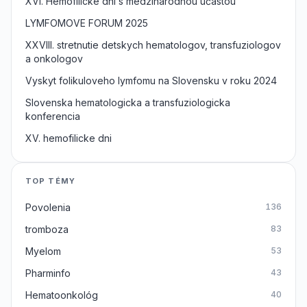
XVI. Hemofilicke dni s medzinarodnou učastou
LYMFOMOVE FORUM 2025
XXVIII. stretnutie detskych hematologov, transfuziologov
a onkologov
Vyskyt folikuloveho lymfomu na Slovensku v roku 2024
Slovenska hematologicka a transfuziologicka
konferencia
XV. hemofilicke dni
TOP TÉMY
Povolenia
136
tromboza
83
Myelom
53
Pharminfo
43
Hematoonkológ
40