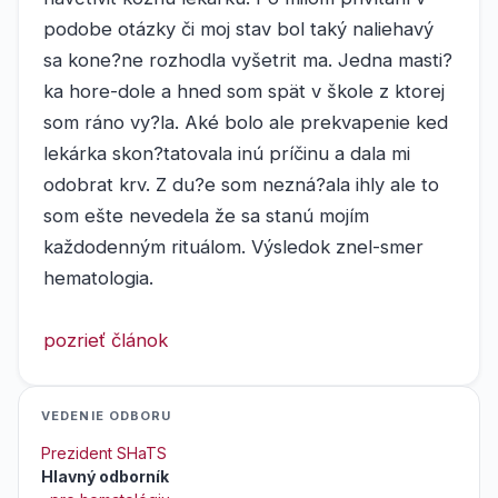
podobe otázky či moj stav bol taký naliehavý
sa kone?ne rozhodla vyšetrit ma. Jedna masti?
ka hore-dole a hned som spät v škole z ktorej
som ráno vy?la. Aké bolo ale prekvapenie ked
lekárka skon?tatovala inú príčinu a dala mi
odobrat krv. Z du?e som nezná?ala ihly ale to
som ešte nevedela že sa stanú mojím
každodenným rituálom. Výsledok znel-smer
hematologia.
pozrieť článok
VEDENIE ODBORU
Prezident SHaTS
Hlavný odborník