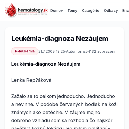
Domov
Témy
Kategórie
Odkazy
Enc
Leukémia-diagnoza Nezáujem
P-leukemia
21.7.2009 13:25
·
Autor: ornst
·
4132 zobrazení
Leukémia-diagnoza Nezáujem
Lenka Rep?áková
Zažalo sa to celkom jednoducho. Jednoducho
a nevinne. V podobe červených bodiek na koži
známych ako petéchie. V záujme mojho
dobrého vzhladu som sa rozhodla čo najskôr
navětívit kožnú lekárku. Po milom privítaní v