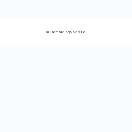
© Hematology.sk s.r.o.