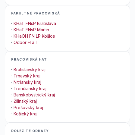
FAKULTNÉ PRACOVISKÁ
·
KHaT FNsP Bratislava
·
KHaT FNsP Martin
·
KHaOH FN LP Košice
·
Odbor H a T
PRACOVISKÁ HAT
·
Bratislavský kraj
·
Trnavský kraj
·
Nitriansky kraj
·
Trenčiansky kraj
·
Banskobystrický kraj
·
Žilinský kraj
·
Prešovský kraj
·
Košický kraj
DÔLEŽITÉ ODKAZY