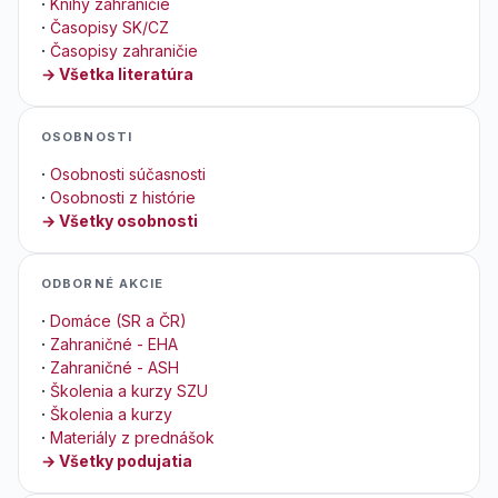
·
Knihy zahraničie
·
Časopisy SK/CZ
·
Časopisy zahraničie
→ Všetka literatúra
OSOBNOSTI
·
Osobnosti súčasnosti
·
Osobnosti z histórie
→ Všetky osobnosti
ODBORNÉ AKCIE
·
Domáce (SR a ČR)
·
Zahraničné - EHA
·
Zahraničné - ASH
·
Školenia a kurzy SZU
·
Školenia a kurzy
·
Materiály z prednášok
→ Všetky podujatia