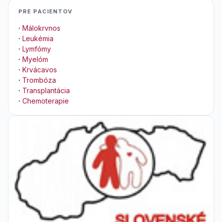
PRE PACIENTOV
·
Málokrvnos
·
Leukémia
·
Lymfómy
·
Myelóm
·
Krvácavos
·
Trombóza
·
Transplantácia
·
Chemoterapie