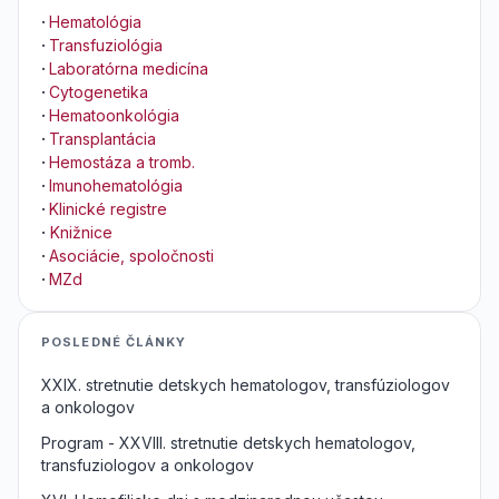
·
Hematológia
·
Transfuziológia
·
Laboratórna medicína
·
Cytogenetika
·
Hematoonkológia
·
Transplantácia
·
Hemostáza a tromb.
·
Imunohematológia
·
Klinické registre
·
Knižnice
·
Asociácie, spoločnosti
·
MZd
POSLEDNÉ ČLÁNKY
XXIX. stretnutie detskych hematologov, transfúziologov
a onkologov
Program - XXVIII. stretnutie detskych hematologov,
transfuziologov a onkologov