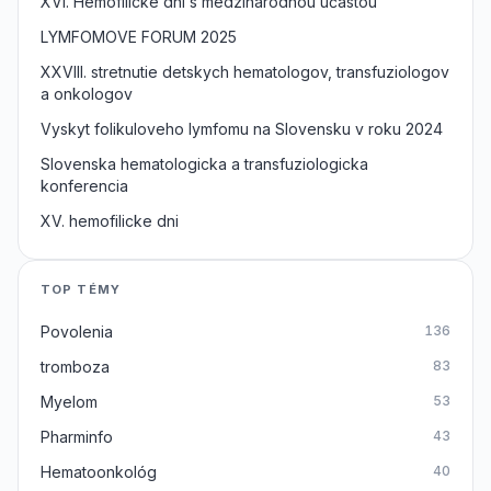
XVI. Hemofilicke dni s medzinarodnou učastou
LYMFOMOVE FORUM 2025
XXVIII. stretnutie detskych hematologov, transfuziologov
a onkologov
Vyskyt folikuloveho lymfomu na Slovensku v roku 2024
Slovenska hematologicka a transfuziologicka
konferencia
XV. hemofilicke dni
TOP TÉMY
Povolenia
136
tromboza
83
Myelom
53
Pharminfo
43
Hematoonkológ
40