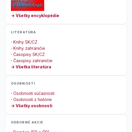
→ Všetky encyklopédie
LITERATÚRA
·
Knihy SK/CZ
·
Knihy zahraničie
·
Časopisy SK/CZ
·
Časopisy zahraničie
→ Všetka literatúra
OSOBNOSTI
·
Osobnosti súčasnosti
·
Osobnosti z histórie
→ Všetky osobnosti
ODBORNÉ AKCIE