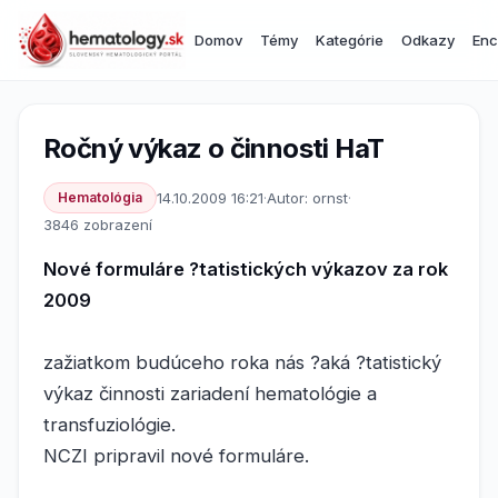
Domov
Témy
Kategórie
Odkazy
Enc
Ročný výkaz o činnosti HaT
Hematológia
14.10.2009 16:21
·
Autor: ornst
·
3846 zobrazení
Nové formuláre ?tatistických výkazov za rok
2009
zažiatkom budúceho roka nás ?aká ?tatistický
výkaz činnosti zariadení hematológie a
transfuziológie.
NCZI pripravil nové formuláre.