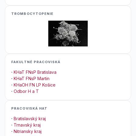
TROMBOCYTOPENIE
FAKULTNÉ PRACOVISKÁ
·
KHaT FNsP Bratislava
·
KHaT FNsP Martin
·
KHaOH FN LP Košice
·
Odbor H a T
PRACOVISKÁ HAT
·
Bratislavský kraj
·
Trnavský kraj
·
Nitriansky kraj