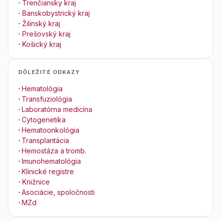
·
Trenčiansky kraj
·
Banskobystrický kraj
·
Žilinský kraj
·
Prešovský kraj
·
Košický kraj
DÔLEŽITÉ ODKAZY
·
Hematológia
·
Transfuziológia
·
Laboratórna medicína
·
Cytogenetika
·
Hematoonkológia
·
Transplantácia
·
Hemostáza a tromb.
·
Imunohematológia
·
Klinické registre
·
Knižnice
·
Asociácie, spoločnosti
·
MZd