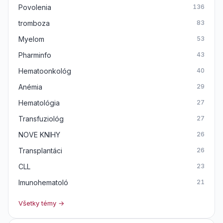
Povolenia
136
tromboza
83
Myelom
53
Pharminfo
43
Hematoonkológ
40
Anémia
29
Hematológia
27
Transfuziológ
27
NOVE KNIHY
26
Transplantáci
26
CLL
23
Imunohematoló
21
Všetky témy →