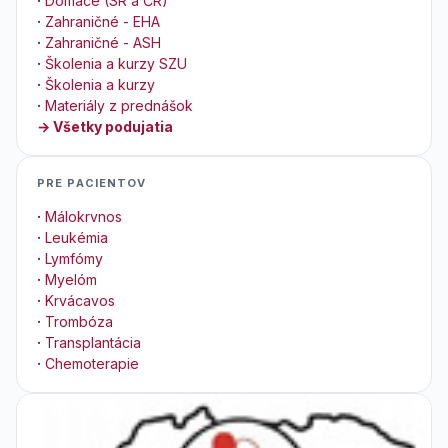
·
Domáce (SR a ČR)
·
Zahraničné - EHA
·
Zahraničné - ASH
·
Školenia a kurzy SZU
·
Školenia a kurzy
·
Materiály z prednášok
→ Všetky podujatia
PRE PACIENTOV
·
Málokrvnos
·
Leukémia
·
Lymfómy
·
Myelóm
·
Krvácavos
·
Trombóza
·
Transplantácia
·
Chemoterapie