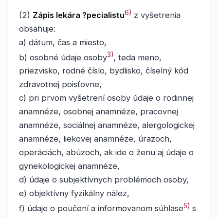
6)
(2)
Zápis lekára ?pecialistu
z vyšetrenia
obsahuje:
a) dátum, čas a miesto,
3)
b) osobné údaje osoby
, teda meno,
priezvisko, rodné číslo, bydlisko, číselný kód
zdravotnej poisťovne,
c) pri prvom vyšetrení osoby údaje o rodinnej
anamnéze, osobnej anamnéze, pracovnej
anamnéze, sociálnej anamnéze, alergologickej
anamnéze, liekovej anamnéze, úrazoch,
operáciách, abúzoch, ak ide o ženu aj údaje o
gynekologickej anamnéze,
d) údaje o subjektívnych problémoch osoby,
e) objektívny fyzikálny nález,
5)
f) údaje o poučení a informovanom súhlase
s