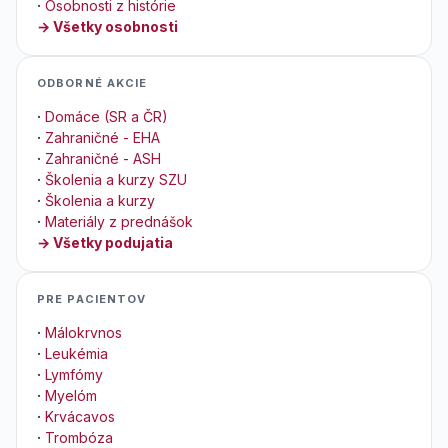
·
Osobnosti z histórie
→ Všetky osobnosti
ODBORNÉ AKCIE
·
Domáce (SR a ČR)
·
Zahraničné - EHA
·
Zahraničné - ASH
·
Školenia a kurzy SZU
·
Školenia a kurzy
·
Materiály z prednášok
→ Všetky podujatia
PRE PACIENTOV
·
Málokrvnos
·
Leukémia
·
Lymfómy
·
Myelóm
·
Krvácavos
·
Trombóza