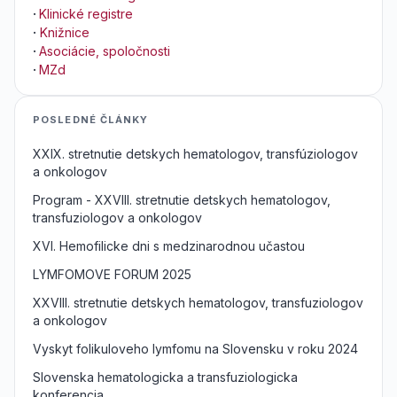
·
Klinické registre
·
Knižnice
·
Asociácie, spoločnosti
·
MZd
POSLEDNÉ ČLÁNKY
XXIX. stretnutie detskych hematologov, transfúziologov
a onkologov
Program - XXVIII. stretnutie detskych hematologov,
transfuziologov a onkologov
XVI. Hemofilicke dni s medzinarodnou učastou
LYMFOMOVE FORUM 2025
XXVIII. stretnutie detskych hematologov, transfuziologov
a onkologov
Vyskyt folikuloveho lymfomu na Slovensku v roku 2024
Slovenska hematologicka a transfuziologicka
konferencia