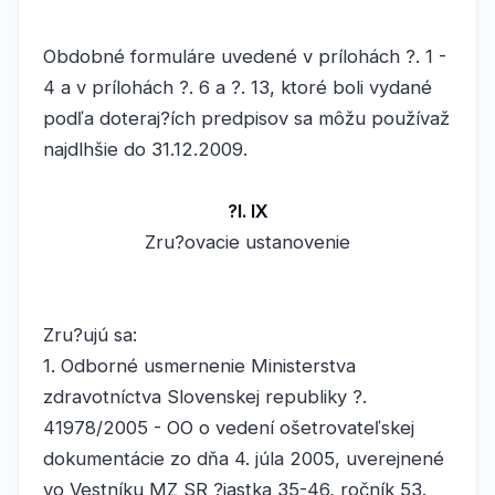
Obdobné formuláre uvedené v prílohách ?. 1 -
4 a v prílohách ?. 6 a ?. 13, ktoré boli vydané
podľa doteraj?ích predpisov sa môžu používaž
najdlhšie do 31.12.2009.
?l. IX
Zru?ovacie ustanovenie
Zru?ujú sa:
1. Odborné usmernenie Ministerstva
zdravotníctva Slovenskej republiky ?.
41978/2005 - OO o vedení ošetrovateľskej
dokumentácie zo dňa 4. júla 2005, uverejnené
vo Vestníku MZ SR ?iastka 35-46, ročník 53.