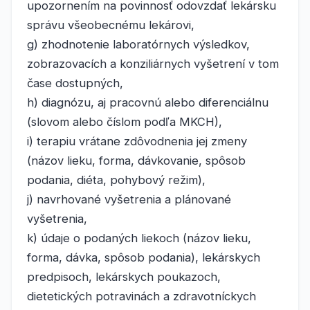
upozornením na povinnosť odovzdať lekársku
správu všeobecnému lekárovi,
g) zhodnotenie laboratórnych výsledkov,
zobrazovacích a konziliárnych vyšetrení v tom
čase dostupných,
h) diagnózu, aj pracovnú alebo diferenciálnu
(slovom alebo číslom podľa MKCH),
i) terapiu vrátane zdôvodnenia jej zmeny
(názov lieku, forma, dávkovanie, spôsob
podania, diéta, pohybový režim),
j) navrhované vyšetrenia a plánované
vyšetrenia,
k) údaje o podaných liekoch (názov lieku,
forma, dávka, spôsob podania), lekárskych
predpisoch, lekárskych poukazoch,
dietetických potravinách a zdravotníckych