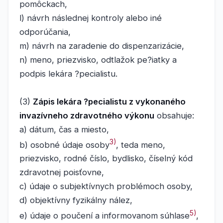
pomôckach,
l) návrh následnej kontroly alebo iné
odporúčania,
m) návrh na zaradenie do dispenzarizácie,
n) meno, priezvisko, odtlažok pe?iatky a
podpis lekára ?pecialistu.
(3)
Zápis lekára ?pecialistu z vykonaného
invazívneho zdravotného výkonu
obsahuje:
a) dátum, čas a miesto,
3)
b) osobné údaje osoby
, teda meno,
priezvisko, rodné číslo, bydlisko, číselný kód
zdravotnej poisťovne,
c) údaje o subjektívnych problémoch osoby,
d) objektívny fyzikálny nález,
5)
e) údaje o poučení a informovanom súhlase
,