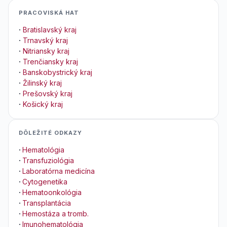
PRACOVISKÁ HAT
·
Bratislavský kraj
·
Trnavský kraj
·
Nitriansky kraj
·
Trenčiansky kraj
·
Banskobystrický kraj
·
Žilinský kraj
·
Prešovský kraj
·
Košický kraj
DÔLEŽITÉ ODKAZY
·
Hematológia
·
Transfuziológia
·
Laboratórna medicína
·
Cytogenetika
·
Hematoonkológia
·
Transplantácia
·
Hemostáza a tromb.
·
Imunohematológia