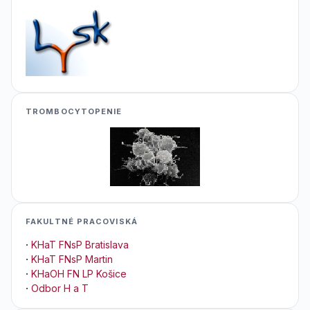
TROMBOCYTOPENIE
FAKULTNÉ PRACOVISKÁ
·
KHaT FNsP Bratislava
·
KHaT FNsP Martin
·
KHaOH FN LP Košice
·
Odbor H a T