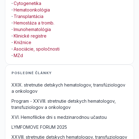
·
Cytogenetika
·
Hematoonkológia
·
Transplantácia
·
Hemostáza a tromb.
·
Imunohematológia
·
Klinické registre
·
Knižnice
·
Asociácie, spoločnosti
·
MZd
POSLEDNÉ ČLÁNKY
XXIX. stretnutie detskych hematologov, transfúziologov
a onkologov
Program - XXVIII. stretnutie detskych hematologov,
transfuziologov a onkologov
XVI. Hemofilicke dni s medzinarodnou učastou
LYMFOMOVE FORUM 2025
XXVIII. stretnutie detskych hematologov, transfuziologov