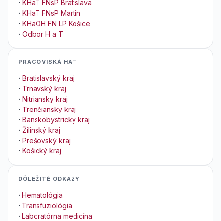
·
KHaT FNsP Bratislava
·
KHaT FNsP Martin
·
KHaOH FN LP Košice
·
Odbor H a T
PRACOVISKÁ HAT
·
Bratislavský kraj
·
Trnavský kraj
·
Nitriansky kraj
·
Trenčiansky kraj
·
Banskobystrický kraj
·
Žilinský kraj
·
Prešovský kraj
·
Košický kraj
DÔLEŽITÉ ODKAZY
·
Hematológia
·
Transfuziológia
·
Laboratórna medicína