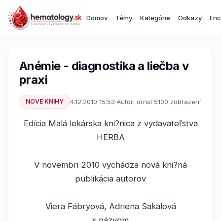
Domov
Témy
Kategórie
Odkazy
Enc
Anémie - diagnostika a liečba v
praxi
NOVE KNIHY
4.12.2010 15:53
·
Autor: ornst
·
5100 zobrazení
Edícia Malá lekárska kni?nica z vydavateľstva
HERBA
V novembri 2010 vychádza nová kni?ná
publikácia autorov
Viera Fábryová, Adriena Sakalová
s názvom