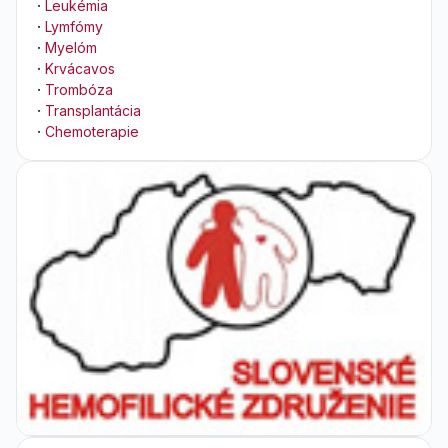
·
Leukémia
·
Lymfómy
·
Myelóm
·
Krvácavos
·
Trombóza
·
Transplantácia
·
Chemoterapie