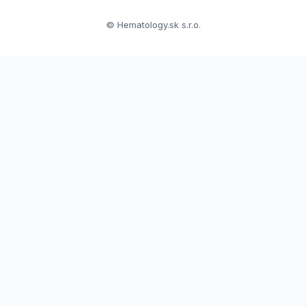
© Hematology.sk s.r.o.