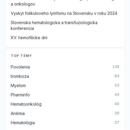
a onkologov
Vyskyt folikuloveho lymfomu na Slovensku v roku 2024
Slovenska hematologicka a transfuziologicka
konferencia
XV. hemofilicke dni
TOP TÉMY
Povolenia
136
tromboza
83
Myelom
53
Pharminfo
43
Hematoonkológ
40
Anémia
29
Hematológia
27