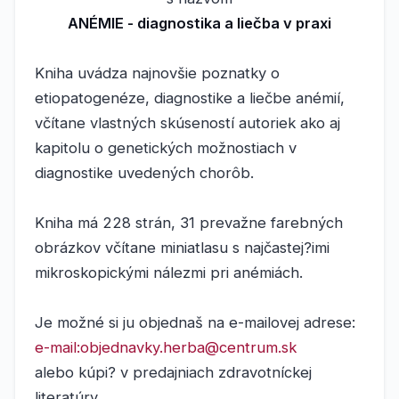
ANÉMIE - diagnostika a liečba v praxi
Kniha uvádza najnovšie poznatky o
etiopatogenéze, diagnostike a liečbe anémií,
včítane vlastných skúseností autoriek ako aj
kapitolu o genetických možnostiach v
diagnostike uvedených chorôb.
Kniha má 228 strán, 31 prevažne farebných
obrázkov včítane miniatlasu s najčastej?imi
mikroskopickými nálezmi pri anémiách.
Je možné si ju objednaš na e-mailovej adrese:
e-mail:objednavky.herba@centrum.sk
alebo kúpi? v predajniach zdravotníckej
literatúry.