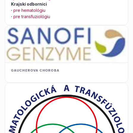
Krajskí odborníci
·
pre hematológiu
·
pre transfuziológiu
GAUCHEROVA CHOROBA