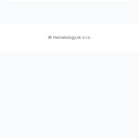
© Hematology.sk s.r.o.