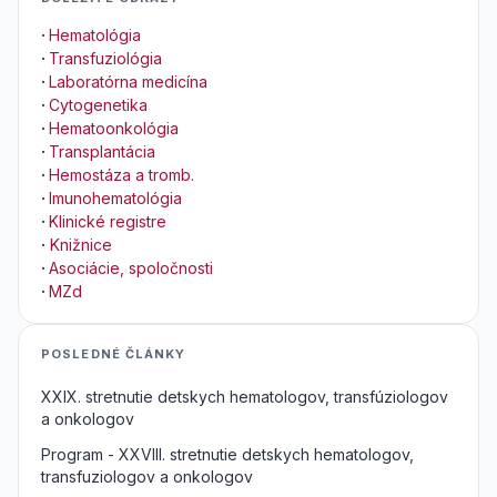
·
Hematológia
·
Transfuziológia
·
Laboratórna medicína
·
Cytogenetika
·
Hematoonkológia
·
Transplantácia
·
Hemostáza a tromb.
·
Imunohematológia
·
Klinické registre
·
Knižnice
·
Asociácie, spoločnosti
·
MZd
POSLEDNÉ ČLÁNKY
XXIX. stretnutie detskych hematologov, transfúziologov
a onkologov
Program - XXVIII. stretnutie detskych hematologov,
transfuziologov a onkologov