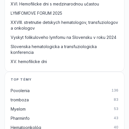
XVI. Hemofilicke dni s medzinarodnou učastou
LYMFOMOVE FORUM 2025
XXVIII. stretnutie detskych hematologov, transfuziologov
a onkologov
Vyskyt folikuloveho lymfomu na Slovensku v roku 2024
Slovenska hematologicka a transfuziologicka
konferencia
XV. hemofilicke dni
TOP TÉMY
Povolenia
136
tromboza
83
Myelom
53
Pharminfo
43
Hematoonkológ
40