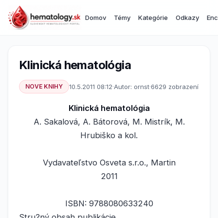
Domov
Témy
Kategórie
Odkazy
Enc
Klinická hematológia
NOVE KNIHY
10.5.2011 08:12
·
Autor: ornst
·
6629 zobrazení
Klinická hematológia
A. Sakalová, A. Bátorová, M. Mistrík, M.
Hrubiško a kol.
Vydavateľstvo Osveta s.r.o., Martin
2011
ISBN: 9788080633240
Stru?ný obsah publikácie