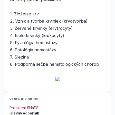
1. Zloženie krvi
2. Vznik a tvorba krviniek (krvo­­tvor­ba)
3. červené krvinky (erytrocyty)
4. Biele krvinky (leukocyty)
5. Fyziológia hemostázy
6. Patológia hemostázy
7. Slezina
8. Podporná liečba hematolo­gic­kých chorôb
VEDENIE ODBORU
Prezident SHaTS
Hlavný odborník