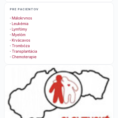
PRE PACIENTOV
·
Málokrvnos
·
Leukémia
·
Lymfómy
·
Myelóm
·
Krvácavos
·
Trombóza
·
Transplantácia
·
Chemoterapie