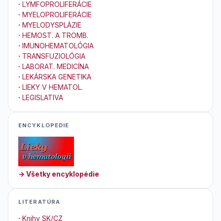
·
LYMFOPROLIFERÁCIE
·
MYELOPROLIFERÁCIE
·
MYELODYSPLÁZIE
·
HEMOST. A TROMB.
·
IMUNOHEMATOLÓGIA
·
TRANSFUZIOLÓGIA
·
LABORAT. MEDICÍNA
·
LEKÁRSKA GENETIKA
·
LIEKY V HEMATOL.
·
LEGISLATIVA
ENCYKLOPEDIE
→ Všetky encyklopédie
LITERATÚRA
·
Knihy SK/CZ