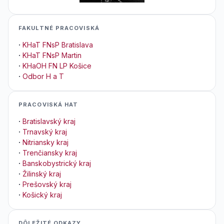
FAKULTNÉ PRACOVISKÁ
·
KHaT FNsP Bratislava
·
KHaT FNsP Martin
·
KHaOH FN LP Košice
·
Odbor H a T
PRACOVISKÁ HAT
·
Bratislavský kraj
·
Trnavský kraj
·
Nitriansky kraj
·
Trenčiansky kraj
·
Banskobystrický kraj
·
Žilinský kraj
·
Prešovský kraj
·
Košický kraj
DÔLEŽITÉ ODKAZY