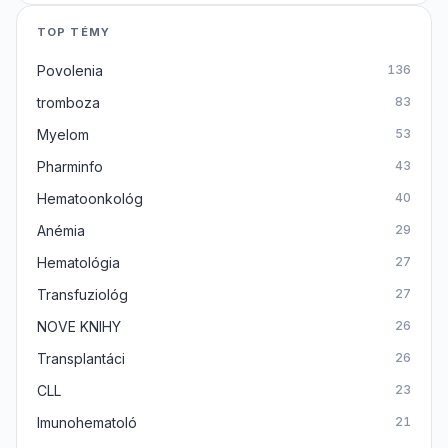
TOP TÉMY
Povolenia
136
tromboza
83
Myelom
53
Pharminfo
43
Hematoonkológ
40
Anémia
29
Hematológia
27
Transfuziológ
27
NOVE KNIHY
26
Transplantáci
26
CLL
23
Imunohematoló
21