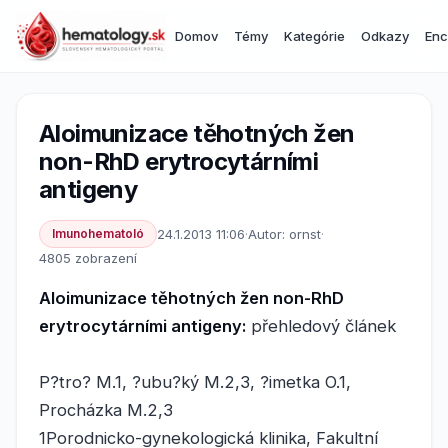
Domov
Témy
Kategórie
Odkazy
Enc
Aloimunizace těhotných žen
non-RhD erytrocytárními
antigeny
Imunohematoló
24.1.2013 11:06
·
Autor: ornst
·
4805 zobrazení
Aloimunizace těhotných žen non-RhD
erytrocytárními antigeny:
přehledový článek
P?tro? M.1, ?ubu?ký M.2,3, ?imetka O.1,
Procházka M.2,3
1Porodnicko-gynekologická klinika, Fakultní