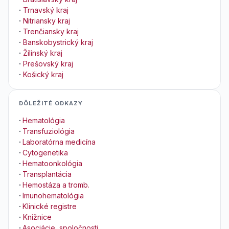
·
Trnavský kraj
·
Nitriansky kraj
·
Trenčiansky kraj
·
Banskobystrický kraj
·
Žilinský kraj
·
Prešovský kraj
·
Košický kraj
DÔLEŽITÉ ODKAZY
·
Hematológia
·
Transfuziológia
·
Laboratórna medicína
·
Cytogenetika
·
Hematoonkológia
·
Transplantácia
·
Hemostáza a tromb.
·
Imunohematológia
·
Klinické registre
·
Knižnice
·
Asociácie, spoločnosti