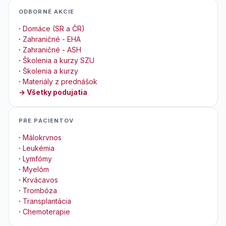
ODBORNÉ AKCIE
·
Domáce (SR a ČR)
·
Zahraničné - EHA
·
Zahraničné - ASH
·
Školenia a kurzy SZU
·
Školenia a kurzy
·
Materiály z prednášok
→ Všetky podujatia
PRE PACIENTOV
·
Málokrvnos
·
Leukémia
·
Lymfómy
·
Myelóm
·
Krvácavos
·
Trombóza
·
Transplantácia
·
Chemoterapie