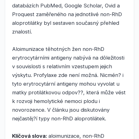
databázích PubMed, Google Scholar, Ovid a
Proquest zaměřeného na jednotlivé non-RhD
aloprotilátky byl sestaven současný přehled
znalostí.
Aloimunizace těhotných žen non-RhD
erytrocytárními antigeny nabývá na dôležitosti
v souvislosti s relativním vzestupem jejich
výskytu. Profylaxe zde není možná. Nicmén? i
tyto erytrocytární antigeny mohou vyvolat u
matky protilátkovou odpov??, která může vést
k rozvoji hemolytické nemoci plodu i
novorozence. V článku jsou diskutovány
nejčastěj?í typy non-RhD aloprotilátek.
Klíčová slova:
aloimunizace, non-RhD