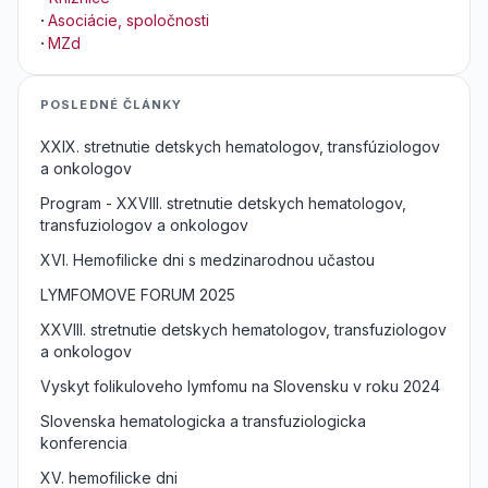
·
Asociácie, spoločnosti
·
MZd
POSLEDNÉ ČLÁNKY
XXIX. stretnutie detskych hematologov, transfúziologov
a onkologov
Program - XXVIII. stretnutie detskych hematologov,
transfuziologov a onkologov
XVI. Hemofilicke dni s medzinarodnou učastou
LYMFOMOVE FORUM 2025
XXVIII. stretnutie detskych hematologov, transfuziologov
a onkologov
Vyskyt folikuloveho lymfomu na Slovensku v roku 2024
Slovenska hematologicka a transfuziologicka
konferencia
XV. hemofilicke dni