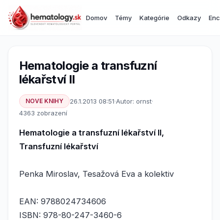
Domov
Témy
Kategórie
Odkazy
Enc
Hematologie a transfuzní
lékařství II
NOVE KNIHY
26.1.2013 08:51
·
Autor: ornst
·
4363 zobrazení
Hematologie a transfuzní lékařství II,
Transfuzní lékařství
Penka Miroslav, Tesažová Eva a kolektiv
EAN: 9788024734606
ISBN: 978-80-247-3460-6