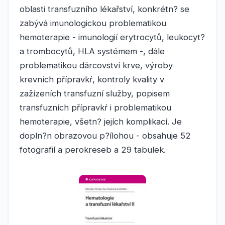
oblasti transfuzního lékařství, konkrétn? se
zabývá imunologickou problematikou
hemoterapie - imunologií erytrocytů, leukocyt?
a trombocytů, HLA systémem -, dále
problematikou dárcovství krve, výroby
krevních přípravkŕ, kontroly kvality v
zažízeních transfuzní služby, popisem
transfuzních přípravkŕ i problematikou
hemoterapie, všetn? jejích komplikací. Je
dopln?n obrazovou p?ílohou - obsahuje 52
fotografií a perokreseb a 29 tabulek.