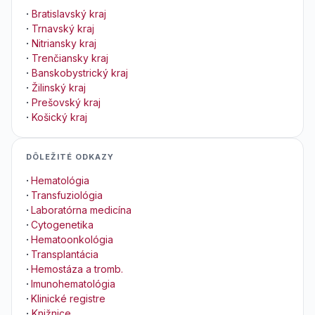
·
Bratislavský kraj
·
Trnavský kraj
·
Nitriansky kraj
·
Trenčiansky kraj
·
Banskobystrický kraj
·
Žilinský kraj
·
Prešovský kraj
·
Košický kraj
DÔLEŽITÉ ODKAZY
·
Hematológia
·
Transfuziológia
·
Laboratórna medicína
·
Cytogenetika
·
Hematoonkológia
·
Transplantácia
·
Hemostáza a tromb.
·
Imunohematológia
·
Klinické registre
·
Knižnice