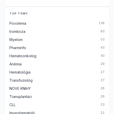
TOP TÉMY
Povolenia
136
tromboza
83
Myelom
53
Pharminfo
43
Hematoonkológ
40
Anémia
29
Hematológia
27
Transfuziológ
27
NOVE KNIHY
26
Transplantáci
26
CLL
23
Imunohematoló
21