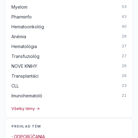
Myelom
53
Pharminfo
43
Hematoonkológ
40
Anémia
29
Hematológia
27
Transfuziológ
27
NOVE KNIHY
26
Transplantáci
26
CLL
23
Imunohematoló
21
Všetky témy →
PREHLAD TÉM
·
ODPORÚČANIA