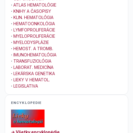
·
ATLAS HEMATOLÓGIE
·
KNIHY A ČASOPISY
·
KLIN. HEMATOLÓGIA
·
HEMATOONKOLÓGIA
·
LYMFOPROLIFERÁCIE
·
MYELOPROLIFERÁCIE
·
MYELODYSPLÁZIE
·
HEMOST. A TROMB.
·
IMUNOHEMATOLÓGIA
·
TRANSFUZIOLÓGIA
·
LABORAT. MEDICÍNA
·
LEKÁRSKA GENETIKA
·
LIEKY V HEMATOL.
·
LEGISLATIVA
ENCYKLOPEDIE
→ Všetky encyklopédie