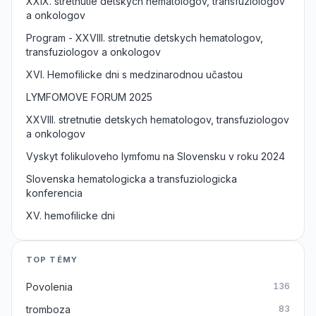
XXIX. stretnutie detskych hematologov, transfúziologov
a onkologov
Program - XXVIII. stretnutie detskych hematologov,
transfuziologov a onkologov
XVI. Hemofilicke dni s medzinarodnou učastou
LYMFOMOVE FORUM 2025
XXVIII. stretnutie detskych hematologov, transfuziologov
a onkologov
Vyskyt folikuloveho lymfomu na Slovensku v roku 2024
Slovenska hematologicka a transfuziologicka
konferencia
XV. hemofilicke dni
TOP TÉMY
Povolenia
136
tromboza
83