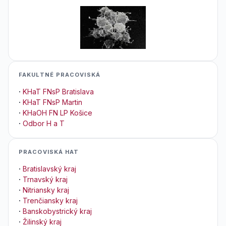
FAKULTNÉ PRACOVISKÁ
·
KHaT FNsP Bratislava
·
KHaT FNsP Martin
·
KHaOH FN LP Košice
·
Odbor H a T
PRACOVISKÁ HAT
·
Bratislavský kraj
·
Trnavský kraj
·
Nitriansky kraj
·
Trenčiansky kraj
·
Banskobystrický kraj
·
Žilinský kraj