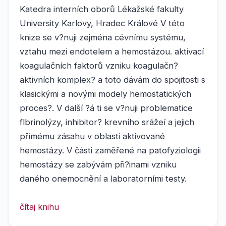
Katedra interních oborů Lékažské fakulty
University Karlovy, Hradec Králové V této
knize se v?nuji zejména cévnímu systému,
vztahu mezi endotelem a hemostázou. aktivací
koagulačních faktorů vzniku koagulačn?
aktivních komplex? a toto dávám do spojitosti s
klasickými a novými modely hemostatických
proces?. V další ?á ti se v?nuji problematice
flbrinolýzy, inhibitor? krevního srážeí a jejich
přímému zásahu v oblasti aktivované
hemostázy. V části zaměřené na patofyziologii
hemostázy se zabývám při?inami vzniku
daného onemocnění a laboratorními testy.
čítaj knihu