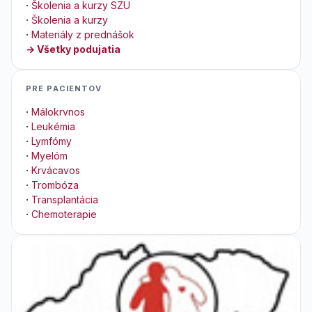
·
Školenia a kurzy SZU
·
Školenia a kurzy
·
Materiály z prednášok
→ Všetky podujatia
PRE PACIENTOV
·
Málokrvnos
·
Leukémia
·
Lymfómy
·
Myelóm
·
Krvácavos
·
Trombóza
·
Transplantácia
·
Chemoterapie