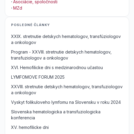
·
Asociácie, spoločnosti
·
MZd
POSLEDNÉ ČLÁNKY
XXIX. stretnutie detskych hematologov, transfúziologov
a onkologov
Program - XXVIII. stretnutie detskych hematologov,
transfuziologov a onkologov
XVI. Hemofilicke dni s medzinarodnou učastou
LYMFOMOVE FORUM 2025
XXVIII. stretnutie detskych hematologov, transfuziologov
a onkologov
Vyskyt folikuloveho lymfomu na Slovensku v roku 2024
Slovenska hematologicka a transfuziologicka
konferencia
XV. hemofilicke dni