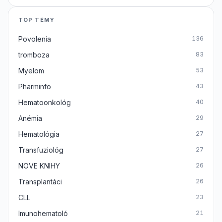
TOP TÉMY
Povolenia
136
tromboza
83
Myelom
53
Pharminfo
43
Hematoonkológ
40
Anémia
29
Hematológia
27
Transfuziológ
27
NOVE KNIHY
26
Transplantáci
26
CLL
23
Imunohematoló
21