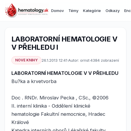
Domov
Témy
Kategórie
Odkazy
Enc
LABORATORNÍ HEMATOLOGIE V
V PŘEHLEDU I
NOVE KNIHY
26.1.2013 12:41
·
Autor: ornst
·
4384 zobrazení
LABORATORNÍ HEMATOLOGIE V V PŘEHLEDU
Bu?ka a krvetvorba
Doc . RNDr. Miroslav Pecka , CSc., ©2006
II. interní klinika - Oddělení klinické
hematologie Fakultní nemocnice, Hradec
Králové
Katedra interních oborů Lékařské fakulty