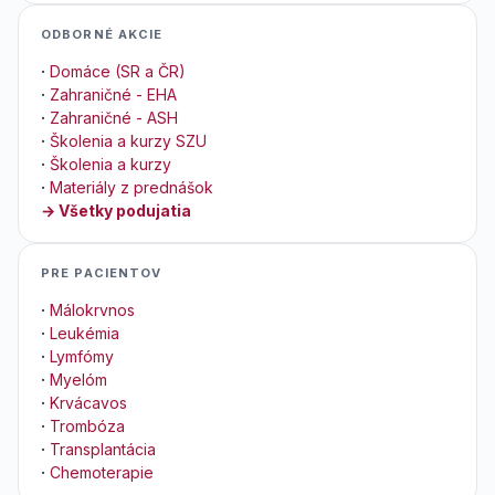
ODBORNÉ AKCIE
·
Domáce (SR a ČR)
·
Zahraničné - EHA
·
Zahraničné - ASH
·
Školenia a kurzy SZU
·
Školenia a kurzy
·
Materiály z prednášok
→ Všetky podujatia
PRE PACIENTOV
·
Málokrvnos
·
Leukémia
·
Lymfómy
·
Myelóm
·
Krvácavos
·
Trombóza
·
Transplantácia
·
Chemoterapie