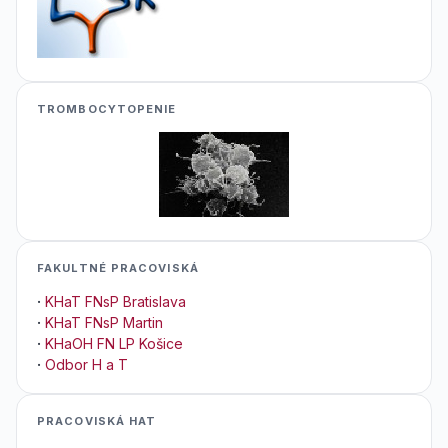
TROMBOCYTOPENIE
FAKULTNÉ PRACOVISKÁ
·
KHaT FNsP Bratislava
·
KHaT FNsP Martin
·
KHaOH FN LP Košice
·
Odbor H a T
PRACOVISKÁ HAT