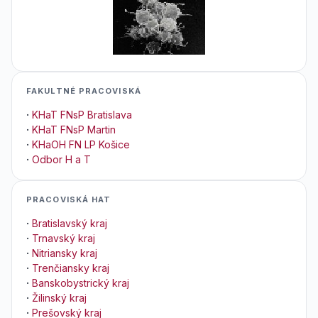
FAKULTNÉ PRACOVISKÁ
·
KHaT FNsP Bratislava
·
KHaT FNsP Martin
·
KHaOH FN LP Košice
·
Odbor H a T
PRACOVISKÁ HAT
·
Bratislavský kraj
·
Trnavský kraj
·
Nitriansky kraj
·
Trenčiansky kraj
·
Banskobystrický kraj
·
Žilinský kraj
·
Prešovský kraj