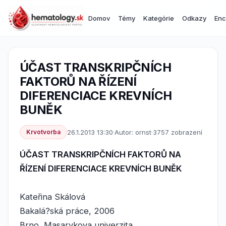
Domov
Témy
Kategórie
Odkazy
Enc
ÚČAST TRANSKRIPČNÍCH
FAKTORŮ NA ŘÍZENÍ
DIFERENCIACE KREVNÍCH
BUNĚK
Krvotvorba
26.1.2013 13:30
·
Autor: ornst
·
3757 zobrazení
ÚČAST TRANSKRIPČNÍCH FAKTORŮ NA
ŘÍZENÍ DIFERENCIACE KREVNÍCH BUNĚK
Kateřina Skálová
Bakalá?ská práce, 2006
Brno, Masarykova univerzita