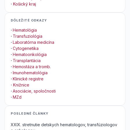
·
Košický kraj
DÔLEŽITÉ ODKAZY
·
Hematológia
·
Transfuziológia
·
Laboratórna medicína
·
Cytogenetika
·
Hematoonkológia
·
Transplantácia
·
Hemostáza a tromb.
·
Imunohematológia
·
Klinické registre
·
Knižnice
·
Asociácie, spoločnosti
·
MZd
POSLEDNÉ ČLÁNKY
XXIX. stretnutie detskych hematologov, transfúziologov