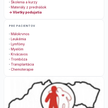
·
Školenia a kurzy
·
Materiály z prednášok
→ Všetky podujatia
PRE PACIENTOV
·
Málokrvnos
·
Leukémia
·
Lymfómy
·
Myelóm
·
Krvácavos
·
Trombóza
·
Transplantácia
·
Chemoterapie