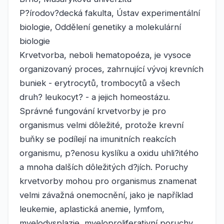
P?írodov?decká fakulta, Ústav experimentální
biologie, Oddělení genetiky a molekulární
biologie
Krvetvorba, neboli hematopoéza, je vysoce
organizovaný proces, zahrnující vývoj krevních
buniek - erytrocytů, trombocytů a všech
druh? leukocyt? - a jejich homeostázu.
Správné fungování krvetvorby je pro
organismus velmi dôležité, protože krevní
buňky se podílejí na imunitních reakcích
organismu, p?enosu kyslíku a oxidu uhli?itého
a mnoha dalších dôležitých d?jích. Poruchy
krvetvorby mohou pro organismus znamenat
velmi závažná onemocnění, jako je například
leukemie, aplastická anemie, lymfom,
myelodysplazie, myeloproliferativní poruchy