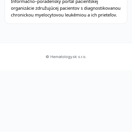
Informačno–poradenský portál pacientskej
organizácie združujúcej pacientov s diagnostikovanou
chronickou myelocytovou leukémiou a ich prieteľov.
© Hematology.sk s.r.o.