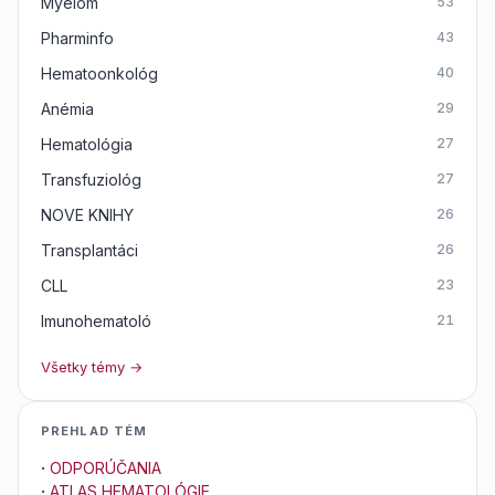
Myelom
53
Pharminfo
43
Hematoonkológ
40
Anémia
29
Hematológia
27
Transfuziológ
27
NOVE KNIHY
26
Transplantáci
26
CLL
23
Imunohematoló
21
Všetky témy →
PREHLAD TÉM
·
ODPORÚČANIA
·
ATLAS HEMATOLÓGIE