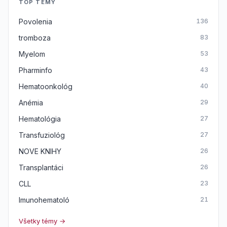
TOP TÉMY
Povolenia
136
tromboza
83
Myelom
53
Pharminfo
43
Hematoonkológ
40
Anémia
29
Hematológia
27
Transfuziológ
27
NOVE KNIHY
26
Transplantáci
26
CLL
23
Imunohematoló
21
Všetky témy →