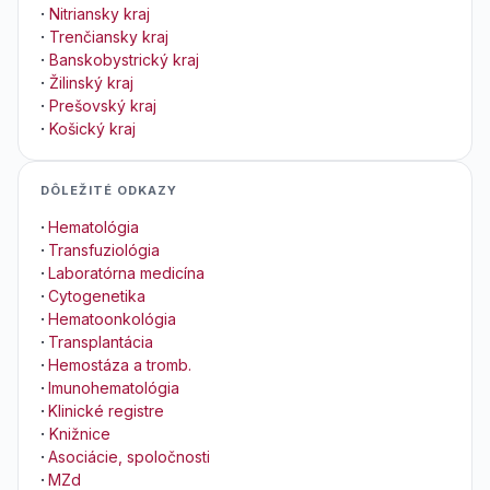
·
Nitriansky kraj
·
Trenčiansky kraj
·
Banskobystrický kraj
·
Žilinský kraj
·
Prešovský kraj
·
Košický kraj
DÔLEŽITÉ ODKAZY
·
Hematológia
·
Transfuziológia
·
Laboratórna medicína
·
Cytogenetika
·
Hematoonkológia
·
Transplantácia
·
Hemostáza a tromb.
·
Imunohematológia
·
Klinické registre
·
Knižnice
·
Asociácie, spoločnosti
·
MZd