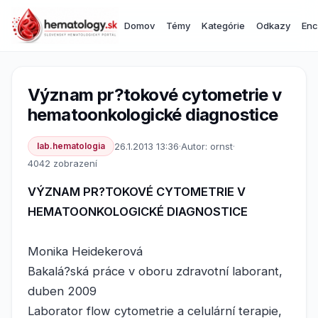
Domov
Témy
Kategórie
Odkazy
Enc
Význam pr?tokové cytometrie v
hematoonkologické diagnostice
lab.hematologia
26.1.2013 13:36
·
Autor: ornst
·
4042 zobrazení
VÝZNAM PR?TOKOVÉ CYTOMETRIE V
HEMATOONKOLOGICKÉ DIAGNOSTICE
Monika Heidekerová
Bakalá?ská práce v oboru zdravotní laborant,
duben 2009
Laborator flow cytometrie a celulární terapie,