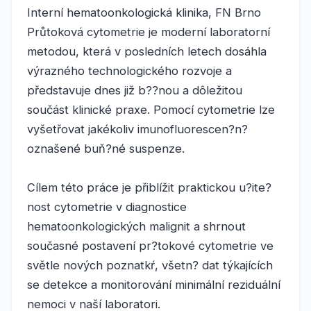
Interní hematoonkologická klinika, FN Brno
Průtoková cytometrie je moderní laboratorní
metodou, která v posledních letech dosáhla
výrazného technologického rozvoje a
představuje dnes již b??nou a dôležitou
součást klinické praxe. Pomocí cytometrie lze
vyšetřovat jakékoliv imunofluorescen?n?
oznašené buň?né suspenze.
Cílem této práce je přiblížit praktickou u?ite?
nost cytometrie v diagnostice
hematoonkologických malignit a shrnout
současné postavení pr?tokové cytometrie ve
světle nových poznatkŕ, všetn? dat týkajících
se detekce a monitorování minimální reziduální
nemoci v naší laboratori.