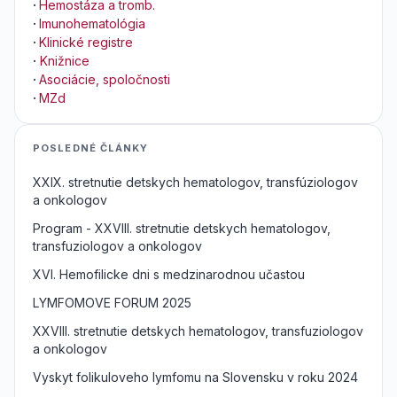
·
Hemostáza a tromb.
·
Imunohematológia
·
Klinické registre
·
Knižnice
·
Asociácie, spoločnosti
·
MZd
POSLEDNÉ ČLÁNKY
XXIX. stretnutie detskych hematologov, transfúziologov
a onkologov
Program - XXVIII. stretnutie detskych hematologov,
transfuziologov a onkologov
XVI. Hemofilicke dni s medzinarodnou učastou
LYMFOMOVE FORUM 2025
XXVIII. stretnutie detskych hematologov, transfuziologov
a onkologov
Vyskyt folikuloveho lymfomu na Slovensku v roku 2024