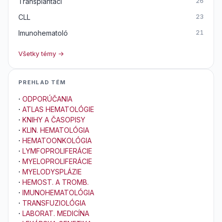
Transplantáci
26
CLL
23
Imunohematoló
21
Všetky témy →
PREHLAD TÉM
·
ODPORÚČANIA
·
ATLAS HEMATOLÓGIE
·
KNIHY A ČASOPISY
·
KLIN. HEMATOLÓGIA
·
HEMATOONKOLÓGIA
·
LYMFOPROLIFERÁCIE
·
MYELOPROLIFERÁCIE
·
MYELODYSPLÁZIE
·
HEMOST. A TROMB.
·
IMUNOHEMATOLÓGIA
·
TRANSFUZIOLÓGIA
·
LABORAT. MEDICÍNA