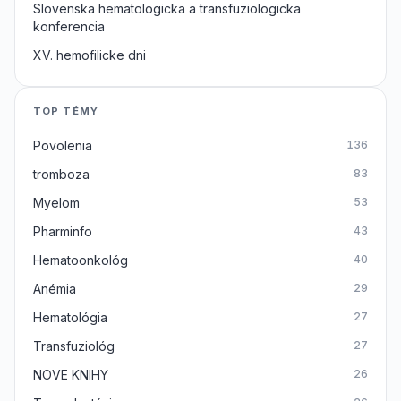
Slovenska hematologicka a transfuziologicka
konferencia
XV. hemofilicke dni
TOP TÉMY
Povolenia
136
tromboza
83
Myelom
53
Pharminfo
43
Hematoonkológ
40
Anémia
29
Hematológia
27
Transfuziológ
27
NOVE KNIHY
26