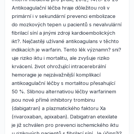
Antikoagulační léčba hraje dôležitou roli v
primární i v sekundární prevenci embolizace
do mozkových tepen u pacientů s nevalvulární
fibrilací síní a jinými zdroji kardioembolických
ikt?. Nejčastěji užívané antikoagulans v těchto
indikacích je warfarin. Tento lék významn? sni?
uje riziko iktu i mortalitu, ale zvyšuje riziko
krvácení. život ohrožující intracerebrální
hemoragie je nejzávažnější komplikací
antikoagulační léčby s mortalitou přesahující
50 %. Slibnou alternativou léčby warfarinem
jsou nové přímé inhibitory trombinu
(dabigatran) a plazmatického faktoru Xa
(rivaroxaban, apixaban). Dabigatran etexilate
je již schválen pro prevenci ischemického iktu
u rizikových pacientů s fibrilací síní. Je účinn?j?