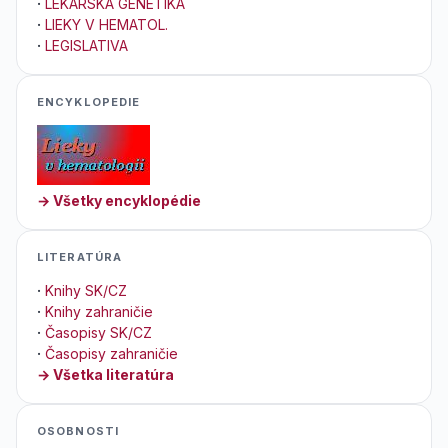
·
LEKÁRSKA GENETIKA
·
LIEKY V HEMATOL.
·
LEGISLATIVA
ENCYKLOPEDIE
→ Všetky encyklopédie
LITERATÚRA
·
Knihy SK/CZ
·
Knihy zahraničie
·
Časopisy SK/CZ
·
Časopisy zahraničie
→ Všetka literatúra
OSOBNOSTI