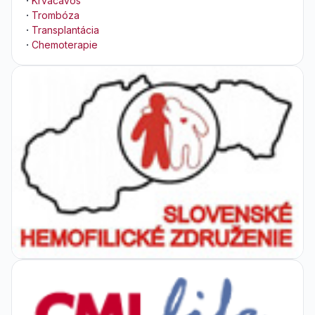
·
Krvácavos
·
Trombóza
·
Transplantácia
·
Chemoterapie