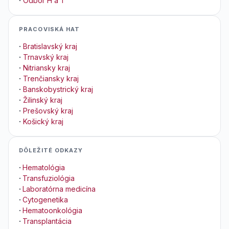
·
Odbor H a T
PRACOVISKÁ HAT
·
Bratislavský kraj
·
Trnavský kraj
·
Nitriansky kraj
·
Trenčiansky kraj
·
Banskobystrický kraj
·
Žilinský kraj
·
Prešovský kraj
·
Košický kraj
DÔLEŽITÉ ODKAZY
·
Hematológia
·
Transfuziológia
·
Laboratórna medicína
·
Cytogenetika
·
Hematoonkológia
·
Transplantácia