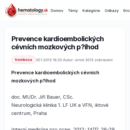
Domov
Témy
Kategórie
Odkazy
Enc
Prevence kardioembolických
cévních mozkových p?íhod
tromboza
30.1.2013 16:20
·
Autor: ornst
·
3013 zobrazení
Prevence kardioembolických cévních
mozkových p?íhod
doc. MUDr. Jiří Bauer, CSc.
Neurologická klinika 1. LF UK a VFN, iktové
centrum, Praha
Interní medicína pro praxi, 2012; 14(1): 26-29