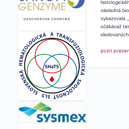
histologickéh
následná bio
vykazovala ,
GAUCHEROVA CHOROBA
očakávaž ten
sledovaných
pozri prezen