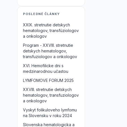
POSLEDNÉ ČLÁNKY
XXIX. stretnutie detskych
hematologov, transfúziologov
a onkologov
Program - XXVIII. stretnutie
detskych hematologov,
transfuziologov a onkologov
XVI. Hemofilicke dni s
medzinarodnou učastou
LYMFOMOVE FORUM 2025
XXVIII. stretnutie detskych
hematologov, transfuziologov
a onkologov
Vyskyt folikuloveho lymfomu
na Slovensku v roku 2024
Slovenska hematologicka a