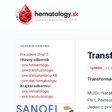
VEDENIE ODBORU
Trans
Prezident SHaTS
Hlavný odborník
·
pre hematológiu
Lymfóm
1.3.
·
pre transfuziológiu
·
pre transplantáciu KB
Transformác
·
pre det. hematológiu
Krajskí odborníci
·
pre hematológiu
MUDr. Natál
·
pre transfuziológiu
FN L.Pasteu
Jeden z prv