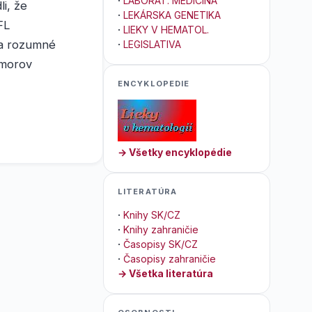
·
LABORAT. MEDICÍNA
li, že
·
LEKÁRSKA GENETIKA
FL
·
LIEKY V HEMATOL.
 za rozumné
·
LEGISLATIVA
umorov
ENCYKLOPEDIE
→ Všetky encyklopédie
LITERATÚRA
·
Knihy SK/CZ
·
Knihy zahraničie
·
Časopisy SK/CZ
·
Časopisy zahraničie
→ Všetka literatúra