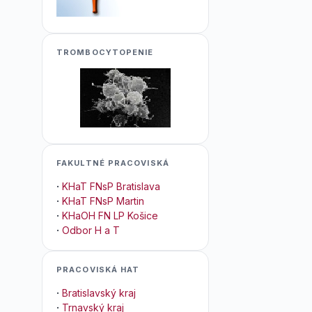
TROMBOCYTOPENIE
FAKULTNÉ PRACOVISKÁ
·
KHaT FNsP Bratislava
·
KHaT FNsP Martin
·
KHaOH FN LP Košice
·
Odbor H a T
PRACOVISKÁ HAT
·
Bratislavský kraj
·
Trnavský kraj