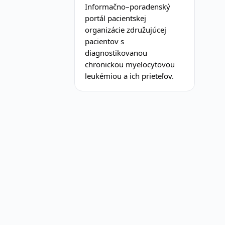
Informačno–poradenský
portál pacientskej
organizácie združujúcej
pacientov s
diagnostikovanou
chronickou myelocytovou
leukémiou a ich prieteľov.