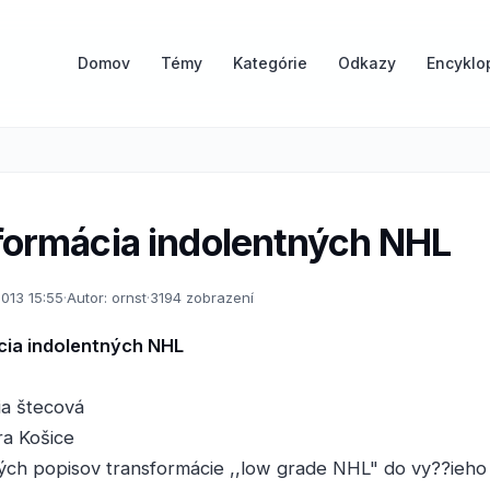
Domov
Témy
Kategórie
Odkazy
Encyklo
formácia indolentných NHL
2013 15:55
·
Autor: ornst
·
3194 zobrazení
ia indolentných NHL
ia štecová
ra Košice
ých popisov transformácie ,,low grade NHL" do vy??ieho