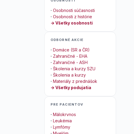
OSOBNOSTI
·
Osobnosti súčasnosti
·
Osobnosti z histórie
→ Všetky osobnosti
ODBORNÉ AKCIE
·
Domáce (SR a ČR)
·
Zahraničné - EHA
·
Zahraničné - ASH
·
Školenia a kurzy SZU
·
Školenia a kurzy
·
Materiály z prednášok
→ Všetky podujatia
PRE PACIENTOV
·
Málokrvnos
·
Leukémia
·
Lymfómy
·
Myelóm