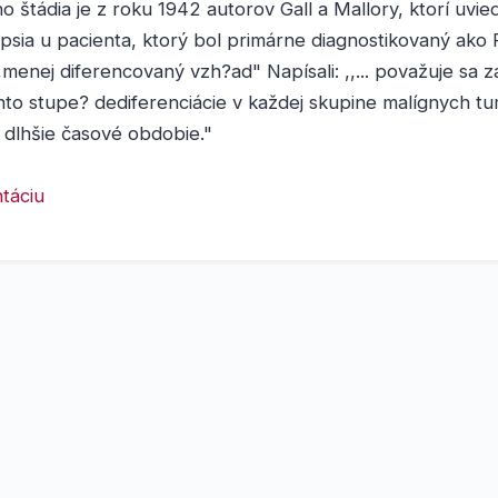
o štádia je z roku 1942 autorov Gall a Mallory, ktorí uvied
psia u pacienta, ktorý bol primárne diagnostikovaný ako 
,menej diferencovaný vzh?ad" Napísali: ,,... považuje sa
to stupe? dediferenciácie v každej skupine malígnych t
 dlhšie časové obdobie."
táciu