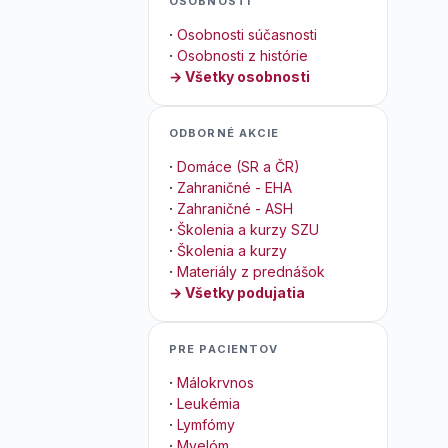
OSOBNOSTI
·
Osobnosti súčasnosti
·
Osobnosti z histórie
→ Všetky osobnosti
ODBORNÉ AKCIE
·
Domáce (SR a ČR)
·
Zahraničné - EHA
·
Zahraničné - ASH
·
Školenia a kurzy SZU
·
Školenia a kurzy
·
Materiály z prednášok
→ Všetky podujatia
PRE PACIENTOV
·
Málokrvnos
·
Leukémia
·
Lymfómy
·
Myelóm