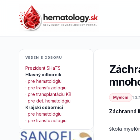
VEDENIE ODBORU
Záchra
Prezident SHaTS
Hlavný odborník
mnoho
·
pre hematológiu
·
pre transfuziológiu
·
pre transplantáciu KB
Myelom
1.3.
·
pre det. hematológiu
Krajskí odborníci
Záchranná 
·
pre hematológiu
·
pre transfuziológiu
škola myelóm