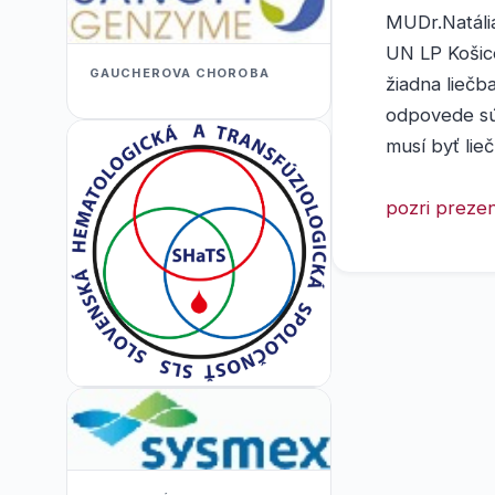
MUDr.Natáli
UN LP Košic
GAUCHEROVA CHOROBA
žiadna liečb
odpovede sú 
musí byť lieč
pozri prezen