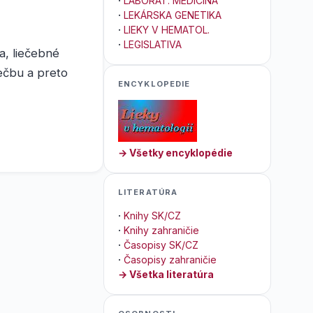
·
LABORAT. MEDICÍNA
·
LEKÁRSKA GENETIKA
·
LIEKY V HEMATOL.
·
LEGISLATIVA
na, liečebné
iečbu a preto
ENCYKLOPEDIE
→ Všetky encyklopédie
LITERATÚRA
·
Knihy SK/CZ
·
Knihy zahraničie
·
Časopisy SK/CZ
·
Časopisy zahraničie
→ Všetka literatúra