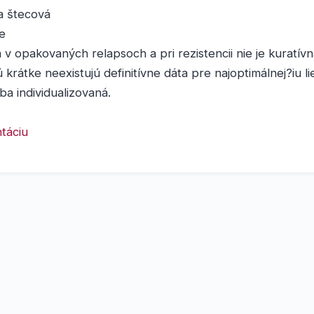
a štecová
e
a v opakovaných relapsoch a pri rezistencii nie je kuratív
krátke neexistujú definitívne dáta pre najoptimálnej?iu l
ba individualizovaná.
táciu