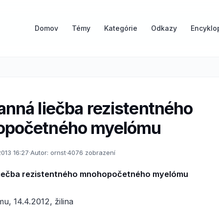
Domov
Témy
Kategórie
Odkazy
Encyklo
nná liečba rezistentného
početného myelómu
2013 16:27
·
Autor: ornst
·
4076 zobrazení
liečba rezistentného mnohopočetného myelómu
u, 14.4.2012, žilina