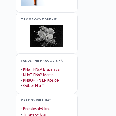
TROMBOCYTOPENIE
FAKULTNÉ PRACOVISKÁ
·
KHaT FNsP Bratislava
·
KHaT FNsP Martin
·
KHaOH FN LP Košice
·
Odbor H a T
PRACOVISKÁ HAT
·
Bratislavský kraj
·
Trnavský kraj