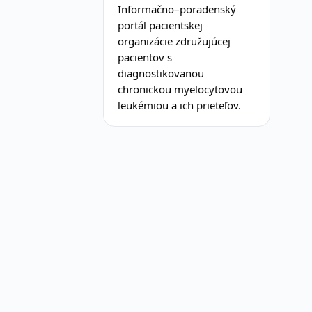
Informačno–poradenský
portál pacientskej
organizácie združujúcej
pacientov s
diagnostikovanou
chronickou myelocytovou
leukémiou a ich prieteľov.