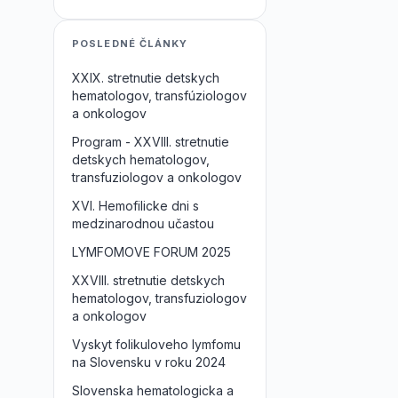
POSLEDNÉ ČLÁNKY
XXIX. stretnutie detskych
hematologov, transfúziologov
a onkologov
Program - XXVIII. stretnutie
detskych hematologov,
transfuziologov a onkologov
XVI. Hemofilicke dni s
medzinarodnou učastou
LYMFOMOVE FORUM 2025
XXVIII. stretnutie detskych
hematologov, transfuziologov
a onkologov
Vyskyt folikuloveho lymfomu
na Slovensku v roku 2024
Slovenska hematologicka a