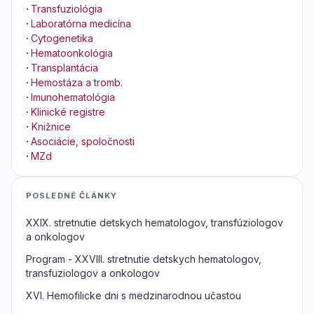
·
Transfuziológia
·
Laboratórna medicína
·
Cytogenetika
·
Hematoonkológia
·
Transplantácia
·
Hemostáza a tromb.
·
Imunohematológia
·
Klinické registre
·
Knižnice
·
Asociácie, spoločnosti
·
MZd
POSLEDNÉ ČLÁNKY
XXIX. stretnutie detskych hematologov, transfúziologov
a onkologov
Program - XXVIII. stretnutie detskych hematologov,
transfuziologov a onkologov
XVI. Hemofilicke dni s medzinarodnou učastou