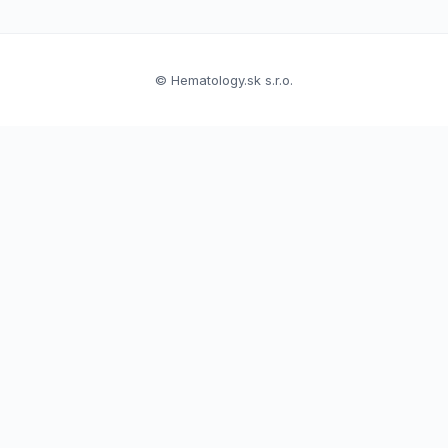
© Hematology.sk s.r.o.