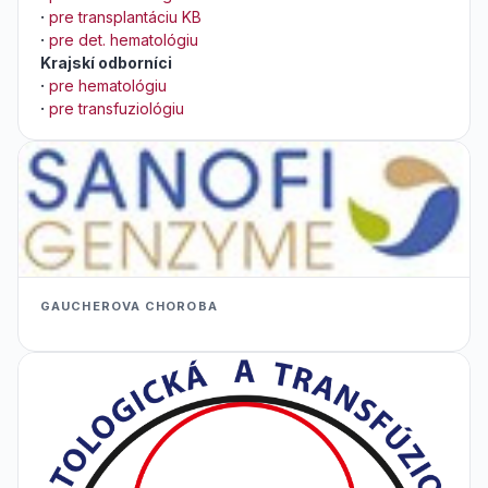
·
pre transplantáciu KB
·
pre det. hematológiu
Krajskí odborníci
·
pre hematológiu
·
pre transfuziológiu
GAUCHEROVA CHOROBA