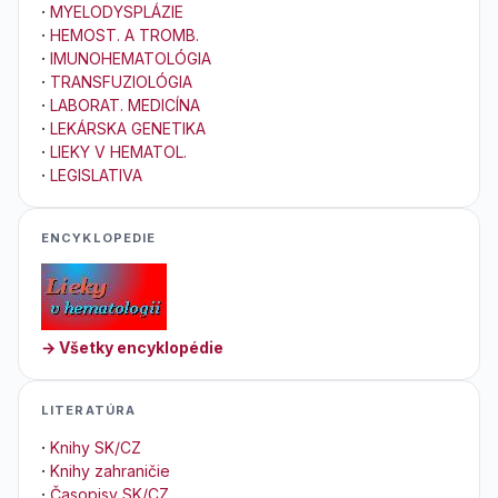
·
MYELODYSPLÁZIE
·
HEMOST. A TROMB.
·
IMUNOHEMATOLÓGIA
·
TRANSFUZIOLÓGIA
·
LABORAT. MEDICÍNA
·
LEKÁRSKA GENETIKA
·
LIEKY V HEMATOL.
·
LEGISLATIVA
ENCYKLOPEDIE
→ Všetky encyklopédie
LITERATÚRA
·
Knihy SK/CZ
·
Knihy zahraničie
·
Časopisy SK/CZ