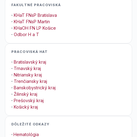
FAKULTNÉ PRACOVISKÁ
·
KHaT FNsP Bratislava
·
KHaT FNsP Martin
·
KHaOH FN LP Košice
·
Odbor H a T
PRACOVISKÁ HAT
·
Bratislavský kraj
·
Trnavský kraj
·
Nitriansky kraj
·
Trenčiansky kraj
·
Banskobystrický kraj
·
Žilinský kraj
·
Prešovský kraj
·
Košický kraj
DÔLEŽITÉ ODKAZY
·
Hematológia