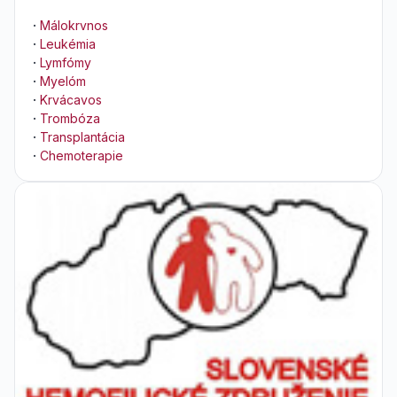
·
Málokrvnos
·
Leukémia
·
Lymfómy
·
Myelóm
·
Krvácavos
·
Trombóza
·
Transplantácia
·
Chemoterapie