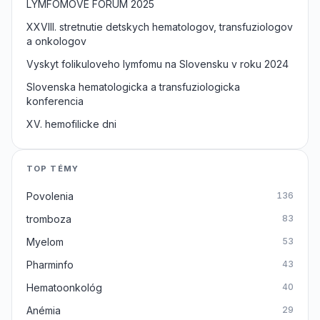
LYMFOMOVE FORUM 2025
XXVIII. stretnutie detskych hematologov, transfuziologov
a onkologov
Vyskyt folikuloveho lymfomu na Slovensku v roku 2024
Slovenska hematologicka a transfuziologicka
konferencia
XV. hemofilicke dni
TOP TÉMY
Povolenia
136
tromboza
83
Myelom
53
Pharminfo
43
Hematoonkológ
40
Anémia
29